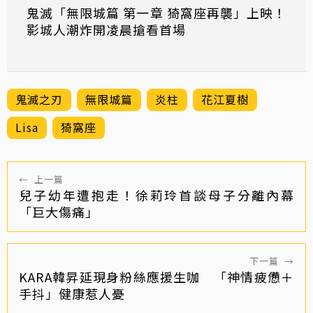
鬼滅「無限城篇 第一章 猗窩座再襲」上映！
影城人潮炸開凌晨搶看首場
鬼滅之刃
無限城篇
炎柱
花江夏樹
Lisa
猗窩座
←
上一篇
兒子幼年遭抱走！徐莉玲首談母子分離內幕
「巨大傷痛」
下一篇
→
KARA韓昇延現身粉絲應援生咖 「神情疲憊＋
手抖」健康惹人憂