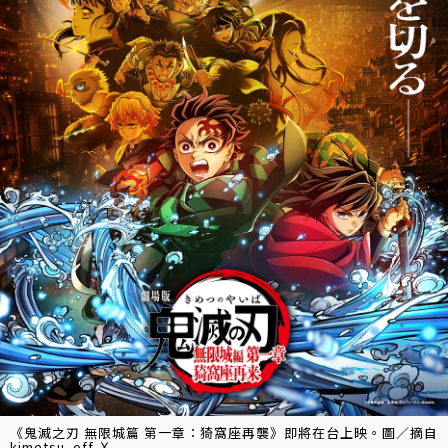
《鬼滅之刃 無限城篇 第一章：猗窩座再襲》即將在台上映。圖／摘自
kimetsu_off Ｘ