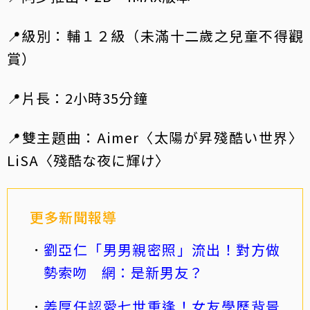
📍級別：輔１２級（未滿十二歲之兒童不得觀
賞）
📍片長：2小時35分鐘
📍雙主題曲：Aimer〈太陽が昇殘酷い世界〉
LiSA〈殘酷な夜に輝け〉
更多新聞報導
劉亞仁「男男親密照」流出！對方做
勢索吻 網：是新男友？
姜厚任認愛七世重逢！女友學歷背景