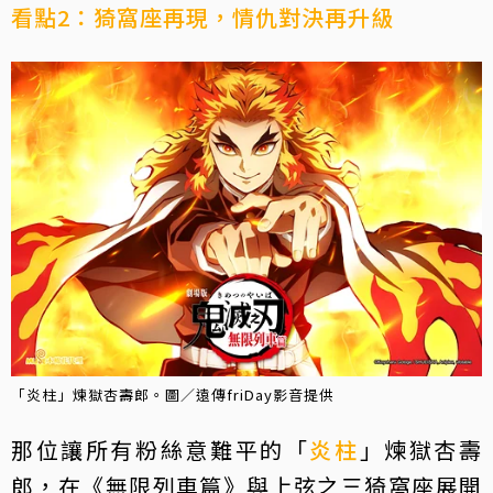
看點2：猗窩座再現，情仇對決再升級
「炎柱」煉獄杏壽郎。圖／遠傳friDay影音提供
那位讓所有粉絲意難平的「
炎柱
」煉獄杏壽
郎，在《無限列車篇》與上弦之三猗窩座展開