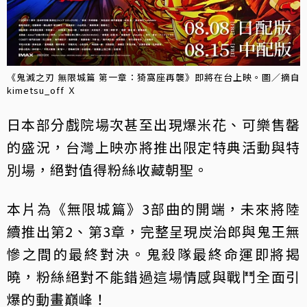
《鬼滅之刃 無限城篇 第一章：猗窩座再襲》即將在台上映。圖／摘自
kimetsu_off Ｘ
日本部分戲院場次甚至出現爆米花、可樂售罄
的盛況，台灣上映亦將推出限定特典活動與特
別場，絕對值得粉絲收藏朝聖。
本片為《無限城篇》3部曲的開端，未來將陸
續推出第2、第3章，完整呈現炭治郎與鬼王無
慘之間的最終對決。鬼殺隊最終命運即將揭
曉，粉絲絕對不能錯過這場情感與戰鬥全面引
爆的動畫巔峰！