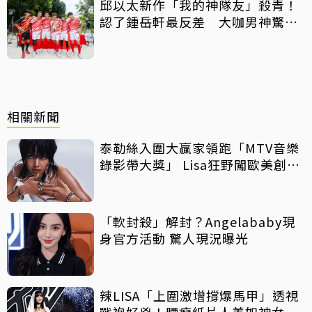
邱以太新作「我的神隊友」殺青！
認了鍾岳軒最反差 大咖男神驚喜
客串
相關新聞
泰勒絲入圍大贏家領跑「MTV音樂
錄影帶大獎」 Lisa狂野闖歐美創佳
績
「軟封殺」解封？Angelababy現
身官方活動 驚人現況曝光
辣LISA「上圍激增撐爆馬甲」透視