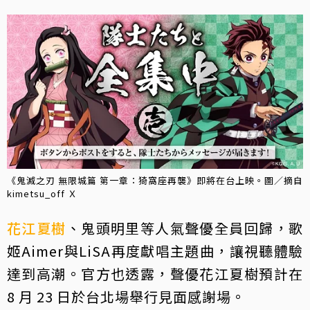
《鬼滅之刃 無限城篇 第一章：猗窩座再襲》即將在台上映。圖／摘自
kimetsu_off Ｘ
花江夏樹
、鬼頭明里等人氣聲優全員回歸，歌
姬Aimer與LiSA再度獻唱主題曲，讓視聽體驗
達到高潮。官方也透露，聲優花江夏樹預計在
8 月 23 日於台北場舉行見面感謝場。