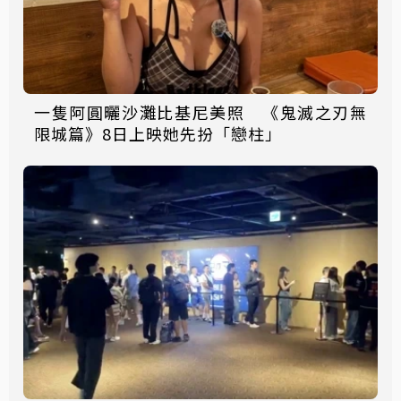
一隻阿圓曬沙灘比基尼美照 《鬼滅之刃無
限城篇》8日上映她先扮「戀柱」