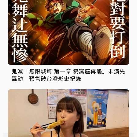
鬼滅「無限城篇 第一章 猗窩座再襲」未演先
轟動 預售破台灣影史紀錄