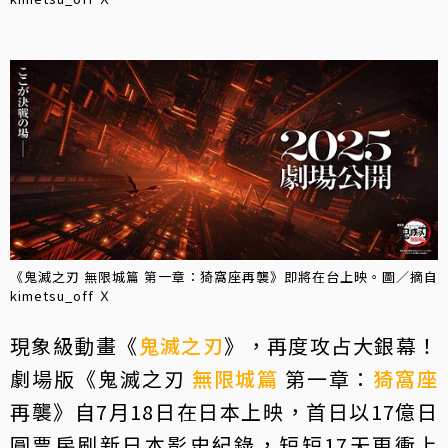
《鬼滅之刃 無限城篇 第一章：猗窩座再襲》即將在台上映。圖／摘自
kimetsu_off Ｘ
現象級動畫《
鬼滅之刃
》，再度攻占大銀幕！
劇場版《鬼滅之刃
無限城篇
第一章：
猗窩座
再襲》自7月18日在日本上映，首日以17億日
圓票房刷新日本影史紀錄，短短17天更衝上