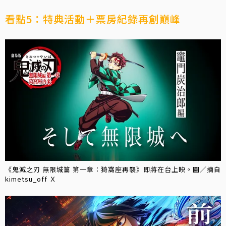
看點5：特典活動＋票房紀錄再創巔峰
《鬼滅之刃 無限城篇 第一章：猗窩座再襲》即將在台上映。圖／摘自
kimetsu_off Ｘ