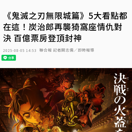
《鬼滅之刃無限城篇》5大看點都
在這！炭治郎再襲猗窩座情仇對
決 百億票房登頂封神
聯合報 記者闕志儒／即時報導
2025-08-05 14:53