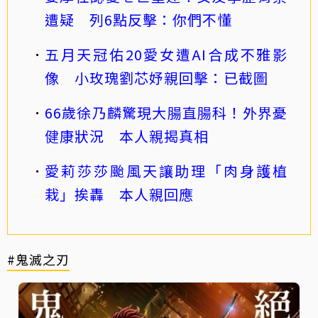
遭疑 列6點反擊：你們不懂
五月天冠佑20愛女遭AI合成不雅影
像 小玫瑰劉芯妤親回擊：已截圖
66歲徐乃麟驚現大腸直腸科！外界憂
健康狀況 本人親揭真相
愛莉莎莎颱風天讓助理「肉身護植
栽」挨轟 本人親回應
#鬼滅之刃