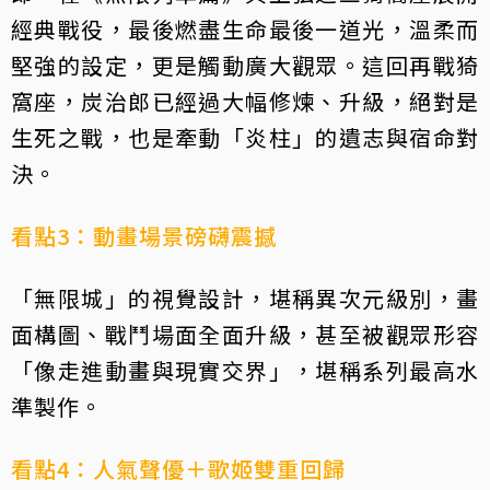
經典戰役，最後燃盡生命最後一道光，溫柔而
堅強的設定，更是觸動廣大觀眾。這回再戰猗
窩座，炭治郎已經過大幅修煉、升級，絕對是
生死之戰，也是牽動「炎柱」的遺志與宿命對
決。
看點3：動畫場景磅礴震撼
「無限城」的視覺設計，堪稱異次元級別，畫
面構圖、戰鬥場面全面升級，甚至被觀眾形容
「像走進動畫與現實交界」，堪稱系列最高水
準製作。
看點4：人氣聲優＋歌姬雙重回歸