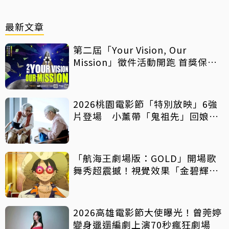
最新文章
第二屆「Your Vision, Our
Mission」徵件活動開跑 首獎保證
影像化
2026桃園電影節「特別放映」6強
片登場 小薰帶「鬼祖先」回娘
家！
「航海王劇場版：GOLD」開場歌
舞秀超震撼！視覺效果「金碧輝
煌」
2026高雄電影節大使曝光！曾莞婷
變身邋遢編劇上演70秒瘋狂劇場