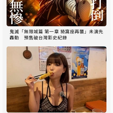
鬼滅「無限城篇 第一章 猗窩座再襲」未演先
轟動 預售破台灣影史紀錄