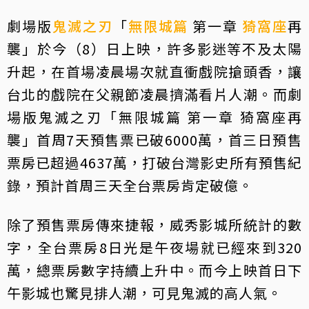
劇場版
鬼滅之刃
「
無限城篇
第一章
猗窩座
再
襲」於今（8）日上映，許多影迷等不及太陽
升起，在首場凌晨場次就直衝戲院搶頭香，讓
台北的戲院在父親節凌晨擠滿看片人潮。而劇
場版鬼滅之刃「無限城篇 第一章 猗窩座再
襲」首周7天預售票已破6000萬，首三日預售
票房已超過4637萬，打破台灣影史所有預售紀
錄，預計首周三天全台票房肯定破億。
除了預售票房傳來捷報，威秀影城所統計的數
字，全台票房8日光是午夜場就已經來到320
萬，總票房數字持續上升中。而今上映首日下
午影城也驚見排人潮，可見鬼滅的高人氣。