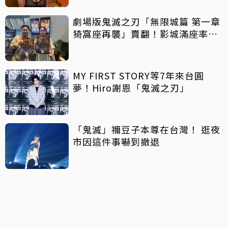
劇場版鬼滅之刃「無限城篇 第一章
猗窩座再襲」賣翻！影城滿座率
62%
MY FIRST STORY等7年來台圓
夢！Hiro謝恩「鬼滅之刃」
「鬼滅」禰豆子本尊在台灣！ 逛夜
市因這件事嚇到撤退