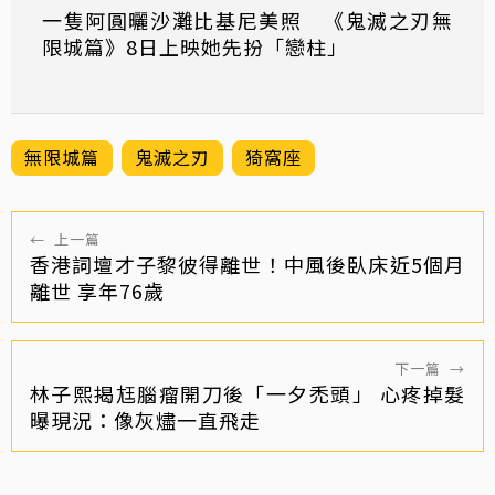
一隻阿圓曬沙灘比基尼美照 《鬼滅之刃無
限城篇》8日上映她先扮「戀柱」
無限城篇
鬼滅之刃
猗窩座
←
上一篇
香港詞壇才子黎彼得離世！中風後臥床近5個月
離世 享年76歲
下一篇
→
林子熙揭尪腦瘤開刀後「一夕禿頭」 心疼掉髮
曝現況：像灰燼一直飛走