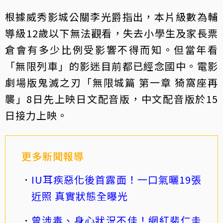
根據威秀影城公關李光爵指出，本片級數為輔
導級12歲以下無法觀看，失去小學生及家長票
倉會有多少比例受影響不得而知。但當年看
「無限列車」的影迷目前都已經念國中。電影
劇場版鬼滅之刃「無限城篇 第一章 猗窩座再
襲」8日先上映日文配音版，中文配音版於15
日接力上映。
更多新聞報導
IU耳疾惡化後首露面！一口氣曬19張
近照 真實狀態全曝光
曾涉毒、身心狀況不佳！網紅裴仁圭