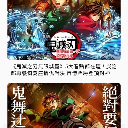
《鬼滅之刃無限城篇》5大看點都在這！炭治
郎再襲猗窩座情仇對決 百億票房登頂封神