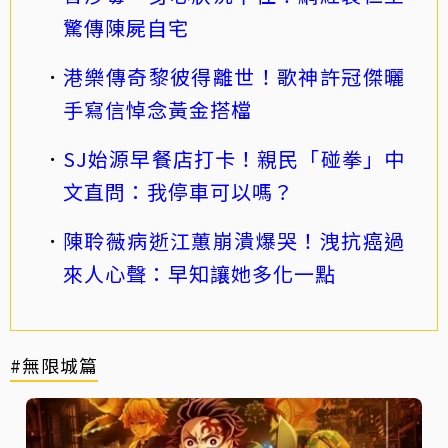
驚傳陳屍自宅
港樂傳奇黎彼得離世！歌神許冠傑曬
手寫信悼念黃金搭檔
SJ始源早餐店打卡！親民「碰拳」中
文直問：我停車可以嗎？
陳聆薇病逝江蕙崩潰爆哭！洩抗癌過
來人心聲：早知讓她多化一點
#無限城篇