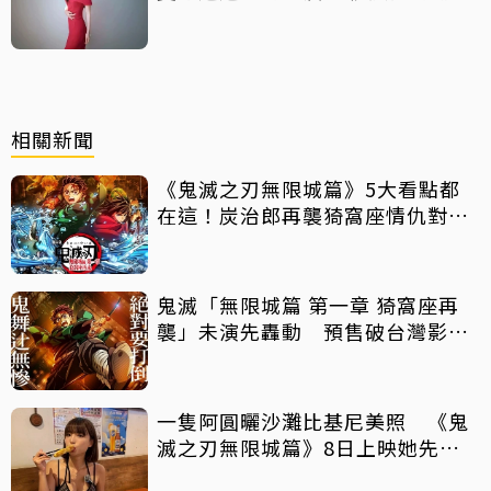
相關新聞
《鬼滅之刃無限城篇》5大看點都
在這！炭治郎再襲猗窩座情仇對決
百億票房登頂封神
鬼滅「無限城篇 第一章 猗窩座再
襲」未演先轟動 預售破台灣影史
紀錄
一隻阿圓曬沙灘比基尼美照 《鬼
滅之刃無限城篇》8日上映她先扮
「戀柱」