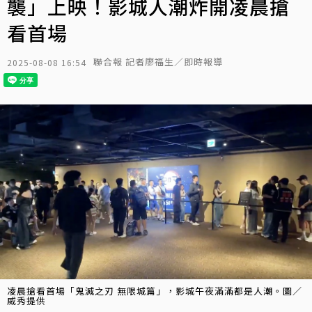
襲」上映！影城人潮炸開凌晨搶
看首場
聯合報 記者廖福生／即時報導
2025-08-08 16:54
凌晨搶看首場「鬼滅之刃 無限城篇」，影城午夜滿滿都是人潮。圖／
威秀提供