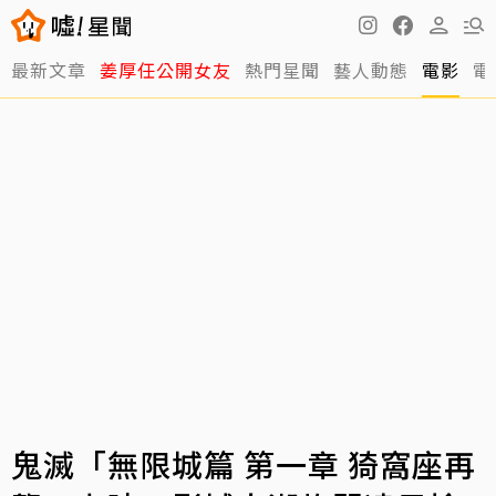
最新文章
姜厚任公開女友
熱門星聞
藝人動態
電影
電
鬼滅「無限城篇 第一章 猗窩座再