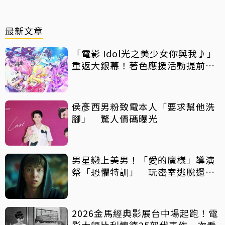
最新文章
「電影 Idol光之美少女你與我♪」
重返大銀幕！著色應援活動提前開
跑
侯彥西男粉致電本人「要求幫他洗
腳」 驚人價碼曝光
男星戀上美男！「愛的魔樣」導演
祭「恐懼特訓」 玩密室逃脫還得
摸蛇
2026金馬經典影展台中場起跑！電
影大師比利懷德25部代表作一次看