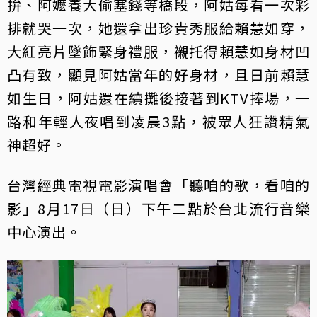
拚、阿嬤養大偷塞錢等橋段，阿姑每看一次彩
排就哭一次，她還拿出珍貴秀服給賴慧如穿，
大紅亮片墜飾緊身禮服，襯托得賴慧如身材凹
凸有致，顯見阿姑當年的好身材，且日前賴慧
如生日，阿姑還在續攤後接著到KTV捧場，一
路和年輕人夜唱到凌晨3點，被眾人狂讚精氣
神超好。
台灣經典電視電影演唱會「聽咱的歌，看咱的
影」8月17日（日）下午二點於台北流行音樂
中心演出。