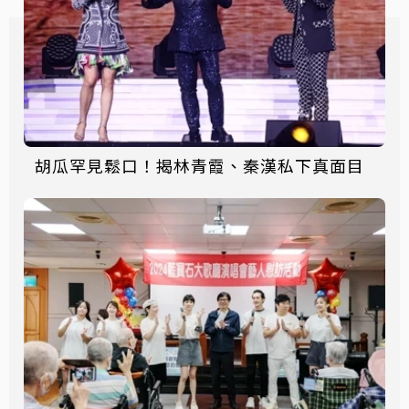
胡瓜罕見鬆口！揭林青霞、秦漢私下真面目