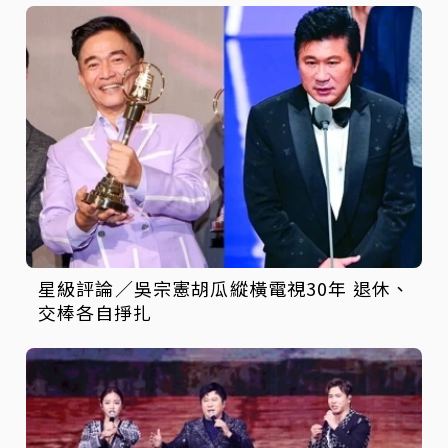
星級評論／吳宗憲胡瓜縱橫電視30年 退休、
交棒各自掙扎