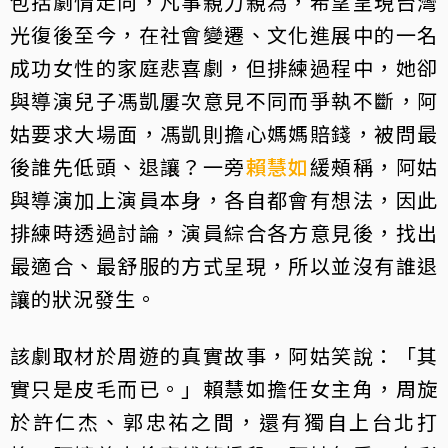
包括劇情走向，凡事親力親為，希望呈現台灣
光復後至今，在社會變遷、文化進展中的一名
成功女性的家庭悲喜劇，但排練過程中，她卻
與導演兒子馮凱屢次意見不同而爭執不斷，阿
姑要求大場面，馮凱則擔心媽媽賠錢，被問最
後誰先低頭、退讓？一旁
賴慧如
緩頰稱，阿姑
與導演加上演員本身，各自都會有想法，因此
排練時透過討論，演員綜合各方意見後，找出
最適合、最舒服的方式呈現，所以並沒有誰退
讓的狀況發生。
該劇取材於周遊的真實故事，阿姑笑說：「其
實只是皮毛而已。」賴慧如擔任女主角，周旋
於許仁杰、郭忠祐之間，還有獨自上台北打