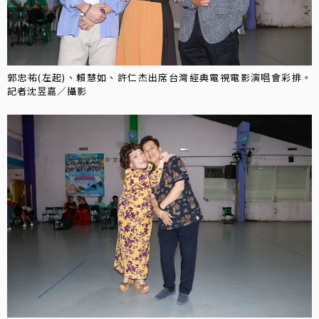
郭忠祐(左起)、賴慧如、許仁杰出席台灣經典電視電影演唱會彩排。
記者沈昱嘉／攝影