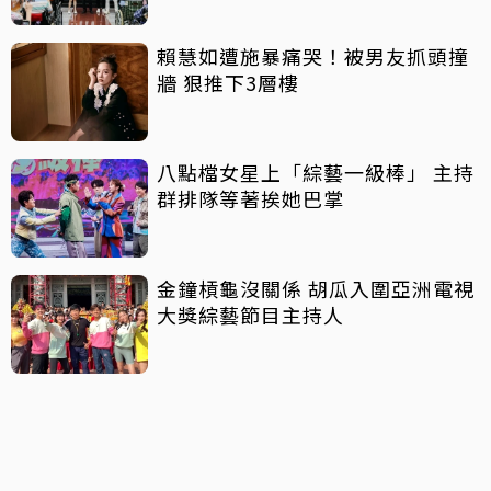
賴慧如遭施暴痛哭！被男友抓頭撞
牆 狠推下3層樓
八點檔女星上「綜藝一級棒」 主持
群排隊等著挨她巴掌
金鐘槓龜沒關係 胡瓜入圍亞洲電視
大獎綜藝節目主持人