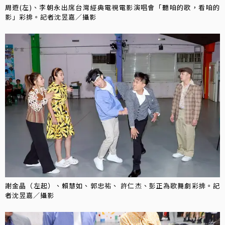
周遊(左)、李朝永出席台灣經典電視電影演唱會「聽咱的歌，看咱的
影」彩排。記者沈昱嘉／攝影
謝金晶（左起）、賴慧如、郭忠祐、 許仁杰、彭正為歌舞劇彩排。記
者沈昱嘉／攝影