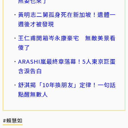
燕姿也來了
黃明志二舅孤身死在新加坡！遺體一
週後才被發現
王仁甫開箱岑永康豪宅 無敵美景看
傻了
ARASHI嵐最終章落幕！5人東京巨蛋
含淚告白
舒淇揭「10年換朋友」定律！一句話
點醒無數人
#賴慧如