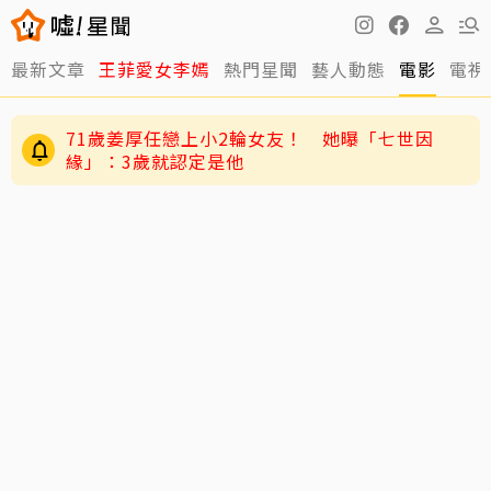
最新文章
王菲愛女李嫣
熱門星聞
藝人動態
電影
電視
71歲姜厚任戀上小2輪女友！ 她曝「七世因
緣」：3歲就認定是他