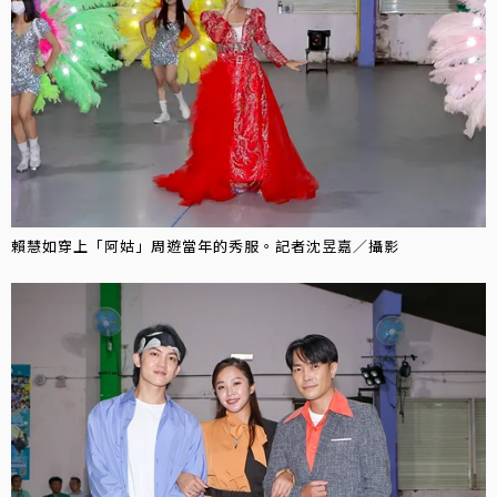
賴慧如穿上「阿姑」周遊當年的秀服。記者沈昱嘉／攝影