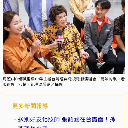
周遊(中)暢聊連續17年主辦台灣經典電視電影演唱會「聽咱的歌，看
咱的影」心情。記者沈昱嘉／攝影
更多新聞報導
送別好友化妝師 張韶涵在台露面！孫