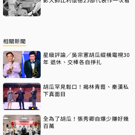
相關新聞
星級評論／吳宗憲胡瓜縱橫電視30
年 退休、交棒各自掙扎
胡瓜罕見鬆口！揭林青霞、秦漢私
下真面目
全為了胡瓜！張秀卿自爆少賺好幾
百萬