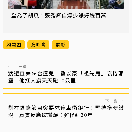
全為了胡瓜！張秀卿自爆少賺好幾百萬
賴慧如
演唱會
電影
←
上一篇
渡邊直美來台撞鬼！劉以豪「祖先鬼」衰捲邪
靈 他扛大旗天天跑10公里
下一篇
→
劉在錫錄節目突要求停車衝銀行！堅持準時繳
稅 真實反應被讚爆：難怪紅30年