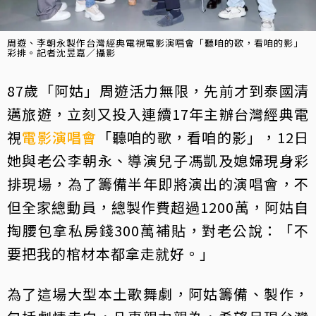
周遊、李朝永製作台灣經典電視電影演唱會「聽咱的歌，看咱的影」
彩排。記者沈昱嘉／攝影
87歲「阿姑」周遊活力無限，先前才到泰國清
邁旅遊，立刻又投入連續17年主辦台灣經典電
視
電影
演唱會
「聽咱的歌，看咱的影」，12日
她與老公李朝永、導演兒子馮凱及媳婦現身彩
排現場，為了籌備半年即將演出的演唱會，不
但全家總動員，總製作費超過1200萬，阿姑自
掏腰包拿私房錢300萬補貼，對老公說：「不
要把我的棺材本都拿走就好。」
為了這場大型本土歌舞劇，阿姑籌備、製作，