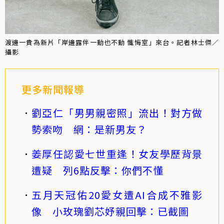
渡邊一貴為新片「岸邊露伴一動也不動 懺悔室」來台。記者林士傑／
攝影
更多新聞報導
劉亞仁「男男親密照」流出！對方做
勢索吻 網：是新男友？
姜厚任認愛七世重逢！女友學歷背景
遭疑 列6點反擊：你們不懂
五月天冠佑20愛女遭AI合成不雅影
像 小玫瑰劉芯妤親回擊：已截圖