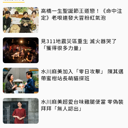
高橋一生聖誕節王道戀！《命中注
定》老哏連發大冒粉紅氣泡
見311地震災區重生 滅火器哭了
「獲得很多力量」
水川麻美加入「零日攻擊」 陳其邁
帶蜜柑站長萌貓探班
水川麻美超愛台味雞腿便當 零偽裝
拜拜「無人認出」