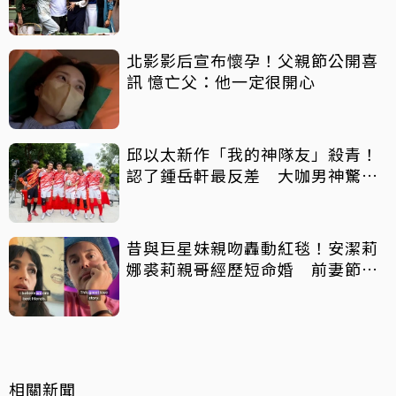
北影影后宣布懷孕！父親節公開喜
訊 憶亡父：他一定很開心
邱以太新作「我的神隊友」殺青！
認了鍾岳軒最反差 大咖男神驚喜
客串
昔與巨星妹親吻轟動紅毯！安潔莉
娜裘莉親哥經歷短命婚 前妻節目
中出櫃：終於自由了
相關新聞