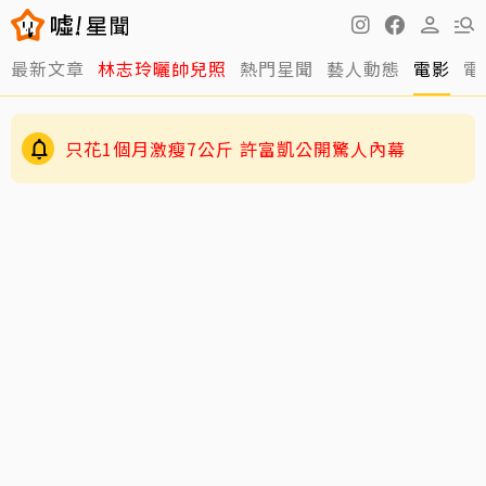
最新文章
林志玲曬帥兒照
熱門星聞
藝人動態
電影
電
只花1個月激瘦7公斤 許富凱公開驚人內幕