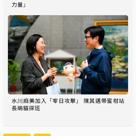
力量」
水川麻美加入「零日攻擊」 陳其邁帶蜜柑站
長萌貓探班