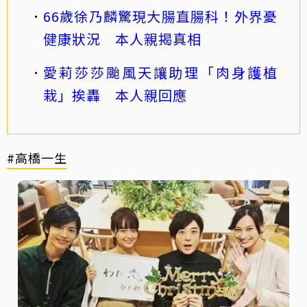
66歲徐乃麟驚現大腸直腸科！外界憂
健康狀況 本人親揭真相
愛莉莎莎颱風天讓助理「肉身護植
栽」挨轟 本人親回應
#高橋一生