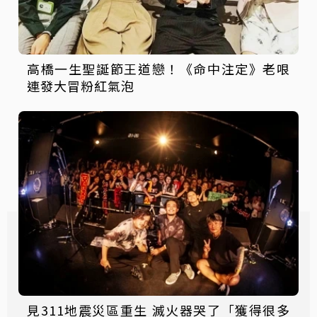
高橋一生聖誕節王道戀！《命中注定》老哏
連發大冒粉紅氣泡
見311地震災區重生 滅火器哭了「獲得很多