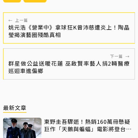
←
上一篇
姚元浩《營業中》拿球狂K曾沛慈遭炎上！陶晶
瑩揭演藝圈殘酷真相
下一篇
→
群星做公益送暖花蓮 巫啟賢率藝人捐2輛醫療
巡迴車進偏鄉
最新文章
東野圭吾驟逝！熱銷160萬冊懸疑
巨作「天鵝與蝙蝠」電影將登台上
映