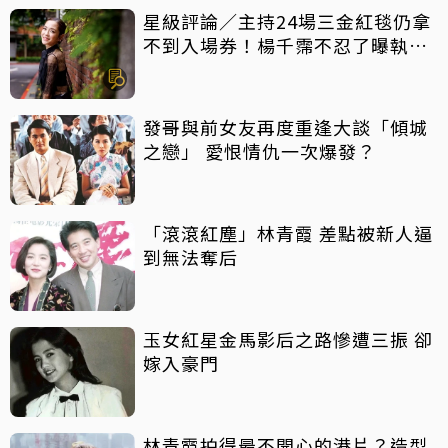
星級評論／主持24場三金紅毯仍拿
不到入場券！楊千霈不忍了曝執委
會1舉動「當場爆淚」
發哥與前女友再度重逢大談「傾城
之戀」 愛恨情仇一次爆發？
「滾滾紅塵」林青霞 差點被新人逼
到無法奪后
玉女紅星金馬影后之路慘遭三振 卻
嫁入豪門
林青霞拍得最不開心的港片？造型