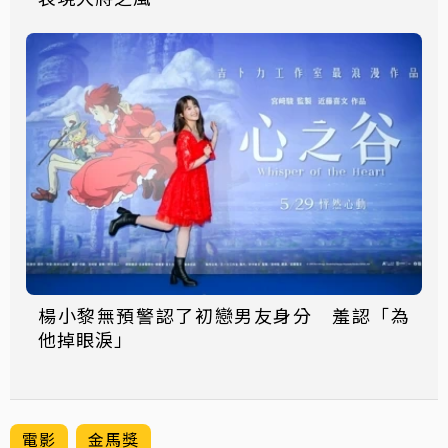
楊小黎無預警認了初戀男友身分 羞認「為
他掉眼淚」
電影
金馬獎