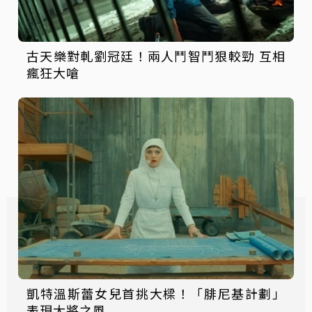
古天樂對軋劉冠廷！兩人鬥智鬥狠較勁 互相
瘋狂大嗆
凱特溫斯蕾女兒首挑大樑！「腓尼基計劃」
表現大將之風