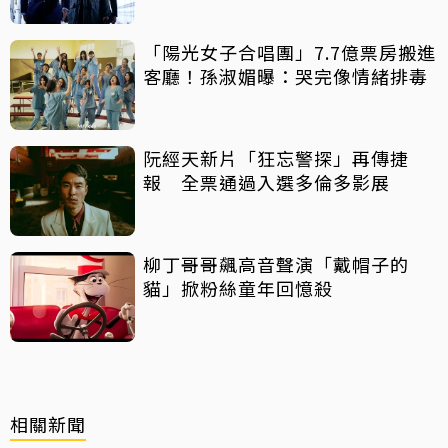
「陽光女子合唱團」7.7億票房搬進
客廳！孫淑媚曝：哭完像情緒排毒
阮經天新片「狂忘警探」再傳捷
報 全票通過入選多倫多影展
柳丁哥哥飆高音聲演「戴帽子的
貓」掀粉絲童年回憶殺
相關新聞