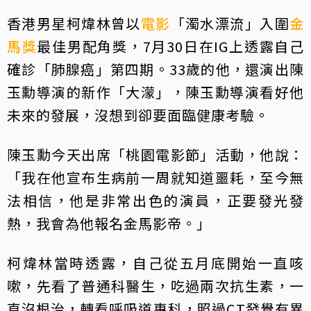
香港男星柯煒林曾以
電影
「濁水漂流」入圍
金
馬獎
最佳男配角獎，7月30日在IG上透露自己
確診「肺腺癌」第四期。33歲的他，還演出陳
玉勳導演的新作「大濛」，陳玉勳導演看好他
未來的發展，沒想到卻要面臨健康考驗。
陳玉勳今天出席「桃園電影節」活動，他說：
「我在他宣布生病前一周就知道噩耗，至今無
法相信，他是非常出色的演員，正要發光發
熱，我會為他報名金馬影帝。」
柯煒林當時透露，自己從五月底開始一直咳
嗽，先看了普通科醫生，吃過兩次抗生素，一
直沒根治，轉看呼吸道專科，照過CT發覺有異