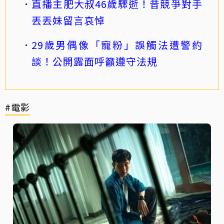
直播主肥大叔46歲驟逝！昔競爭對手
丟丟妹留言哀悼
29歲男偶像「寵粉」誤觸法遭警約
談！公開露面呼籲遵守法規
#電影