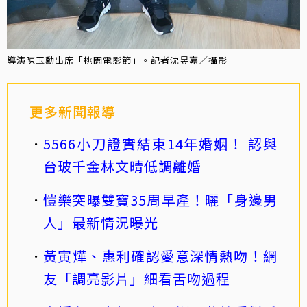
導演陳玉勳出席「桃園電影節」。記者沈昱嘉／攝影
更多新聞報導
5566小刀證實結束14年婚姻！ 認與
台玻千金林文晴低調離婚
愷樂突曝雙寶35周早產！曬「身邊男
人」最新情況曝光
黃寅燁、惠利確認愛意深情熱吻！網
友「調亮影片」細看舌吻過程