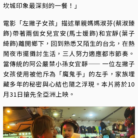
坎城印象最深刻的一餐！」
電影「左撇子女孩」描述單親媽媽淑芬(蔡淑臻
飾)帶著兩個女兒宜安(馬士媛飾)和宜靜(葉子
綺飾)離開鄉下，回到熟悉又陌生的台北，在熱
鬧夜市擺攤討生活，三人努力適應都市節奏。
當傳統的阿公嚴禁小孫女宜靜—— 一位左撇子
女孩使用被他斥為「魔鬼手」的左手，家族埋
藏多年的秘密與心結也隨之浮現。本片將於10
月31日搶先全亞洲上映。