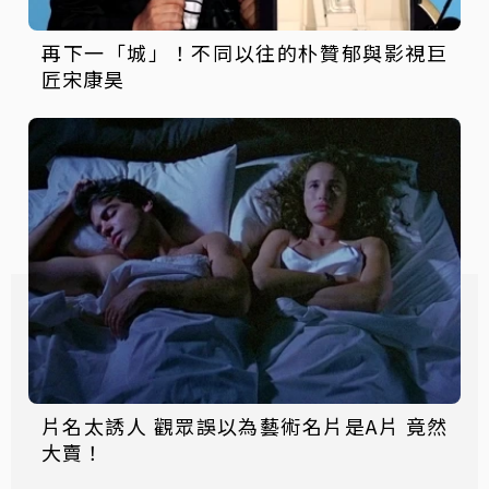
再下一「城」！不同以往的朴贊郁與影視巨
匠宋康昊
片名太誘人 觀眾誤以為藝術名片是A片 竟然
大賣！