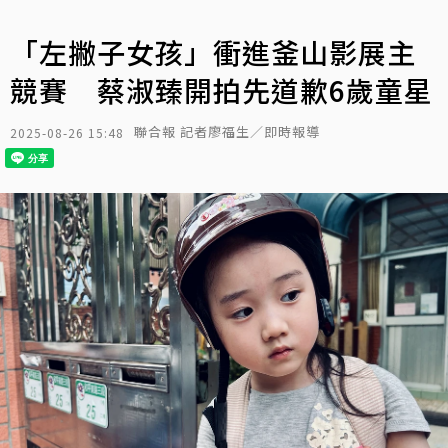
「左撇子女孩」衝進釜山影展主
競賽 蔡淑臻開拍先道歉6歲童星
聯合報 記者廖福生／即時報導
2025-08-26 15:48