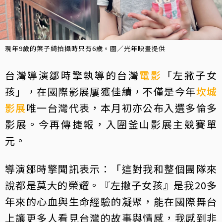
現年9歲的葉子綺拍攝時只有6歲。圖／光年映畫提供
台灣導演鄒時擎執導的台灣
電影
「左撇子女
孩」，在國際影展屢獲佳績，不僅是今年
坎城
影展
唯一台灣代表，本月初亦公布入選多倫多
影展。今再傳捷報，入圍釜山影展主競賽單
元。
導演鄒時擎聞訊表示：「這對我和整個團隊來
說都是莫大的榮耀。『左撇子女孩』是我20多
年來的心血與生命經驗的凝聚，能在國際舞台
上讓更多人看見台灣的故事與情感，我感到非