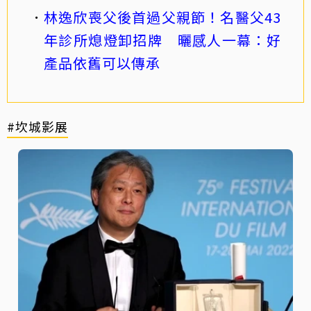
林逸欣喪父後首過父親節！名醫父43
年診所熄燈卸招牌 曬感人一幕：好
產品依舊可以傳承
#坎城影展