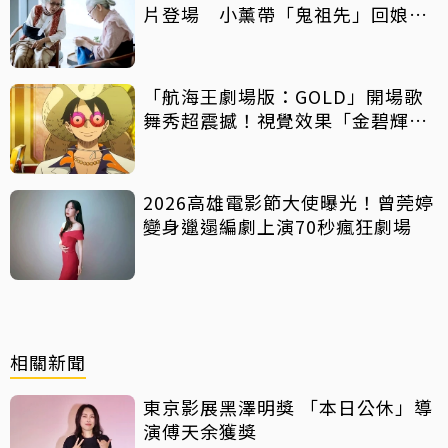
片登場 小薰帶「鬼祖先」回娘
家！
「航海王劇場版：GOLD」開場歌
舞秀超震撼！視覺效果「金碧輝
煌」
2026高雄電影節大使曝光！曾莞婷
變身邋遢編劇上演70秒瘋狂劇場
相關新聞
東京影展黑澤明獎 「本日公休」導
演傅天余獲獎