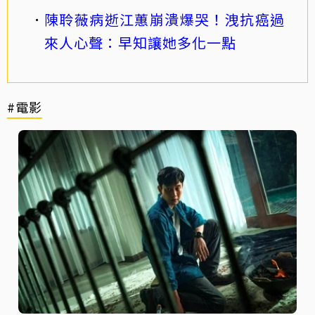
陳聆薇病逝江蕙崩潰爆哭！洩抗癌過
來人心聲：早知讓她多化一點
#電影