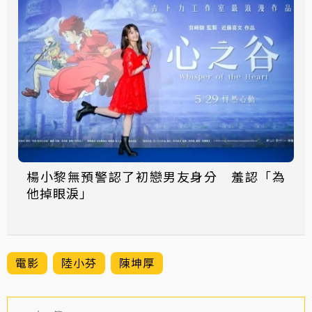
楊小黎無預警認了初戀男友身分 羞認「為
他掉眼淚」
電影
陸小芬
陳坤厚