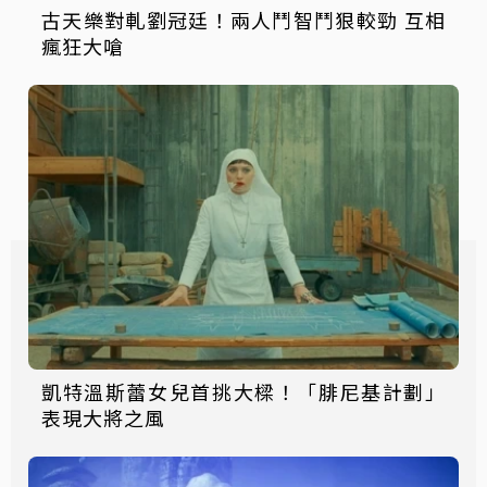
古天樂對軋劉冠廷！兩人鬥智鬥狠較勁 互相
瘋狂大嗆
凱特溫斯蕾女兒首挑大樑！「腓尼基計劃」
表現大將之風