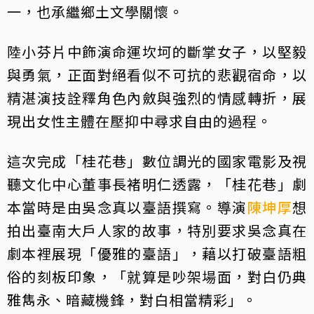
一，也承繼鄉土文學關懷。
陸小芬片中飾演命運坎坷的斷掌女子，以堅毅
與勇氣，正面對絕看似不可抗的悲觀宿命，以
精湛演技詮釋角色內斂與強烈的情感轉折，展
現出女性主體在壓抑中尋求自由的過程。
這次完成「桂花巷」數位調光的國家電影及視
聽文化中心董事長褚明仁透露，「桂花巷」劇
本當時是由吳念真以臺語撰寫。導演
陳坤厚
想
拍出臺南大戶人家的故事，特別要求吳念真在
劇本裡展現「優雅的臺語」，藉以打破臺語粗
俗的刻板印象，「就算是吵架場面，對白仍典
雅雋永、暗藏機鋒，對白相當精彩」。