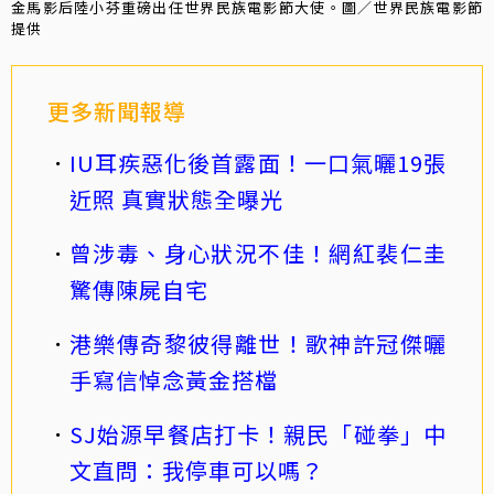
金馬影后陸小芬重磅出任世界民族電影節大使。圖／世界民族電影節
提供
更多新聞報導
IU耳疾惡化後首露面！一口氣曬19張
近照 真實狀態全曝光
曾涉毒、身心狀況不佳！網紅裴仁圭
驚傳陳屍自宅
港樂傳奇黎彼得離世！歌神許冠傑曬
手寫信悼念黃金搭檔
SJ始源早餐店打卡！親民「碰拳」中
文直問：我停車可以嗎？