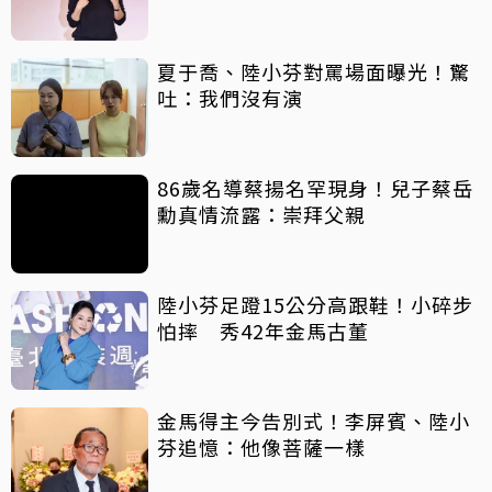
夏于喬、陸小芬對罵場面曝光！驚
吐：我們沒有演
86歲名導蔡揚名罕現身！兒子蔡岳
勳真情流露：崇拜父親
陸小芬足蹬15公分高跟鞋！小碎步
怕摔 秀42年金馬古董
金馬得主今告別式！李屏賓、陸小
芬追憶：他像菩薩一樣