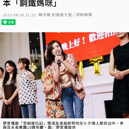
本「鋼鐵媽咪」
聯合報 記者趙大智／即時報導
2025-08-30 21:23
廖家儀跟「空姐復仇記」導演及演員群特地在七夕情人節到台中，參
與百夫長集團10週年慶。圖／廖家儀提供