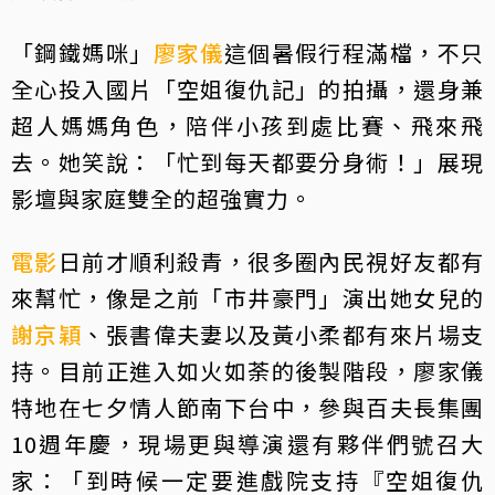
「鋼鐵媽咪」
廖家儀
這個暑假行程滿檔，不只
全心投入國片「空姐復仇記」的拍攝，還身兼
超人媽媽角色，陪伴小孩到處比賽、飛來飛
去。她笑說：「忙到每天都要分身術！」展現
影壇與家庭雙全的超強實力。
電影
日前才順利殺青，很多圈內民視好友都有
來幫忙，像是之前「市井豪門」演出她女兒的
謝京穎
、張書偉夫妻以及黃小柔都有來片場支
持。目前正進入如火如荼的後製階段，廖家儀
特地在七夕情人節南下台中，參與百夫長集團
10週年慶，現場更與導演還有夥伴們號召大
家：「到時候一定要進戲院支持『空姐復仇