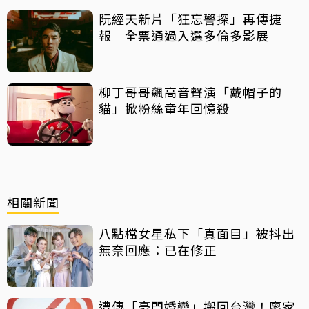
阮經天新片「狂忘警探」再傳捷
報 全票通過入選多倫多影展
柳丁哥哥飆高音聲演「戴帽子的
貓」掀粉絲童年回憶殺
相關新聞
八點檔女星私下「真面目」被抖出
無奈回應：已在修正
遭傳「豪門婚變」搬回台灣！廖家