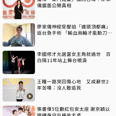
儀露面公開真相
廖家儀神經受壓迫「連頭頂都痛」
返台急手術 「輸血兩輪才能動刀」
病床照曝光
李國修才允諾當女主角就過世 百
白隔11年站上舞台噴淚
王瞳一路哭回傷心地 艾成辭世2
年苦嘆：沒人敢追我
張書偉5位數紅包安太座 謝京穎以
媳婦身分升格坐主桌