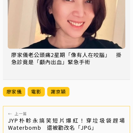
廖家儀老公頭痛2星期「像有人在咬腦」 掛
急診竟是「顱內出血」緊急手術
廖家儀
電影
謝京穎
←
上一篇
JYP朴軫永搞笑短片爆紅！穿垃圾袋趕場
Waterbomb 還被勸改名「JPG」