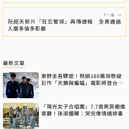
下一篇
→
阮經天新片「狂忘警探」再傳捷報 全票通過
入選多倫多影展
最新文章
東野圭吾驟逝！熱銷160萬冊懸疑
巨作「天鵝與蝙蝠」電影將登台上
映
「陽光女子合唱團」7.7億票房搬進
客廳！孫淑媚曝：哭完像情緒排毒