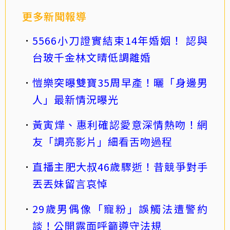
更多新聞報導
5566小刀證實結束14年婚姻！ 認與
台玻千金林文晴低調離婚
愷樂突曝雙寶35周早產！曬「身邊男
人」最新情況曝光
黃寅燁、惠利確認愛意深情熱吻！網
友「調亮影片」細看舌吻過程
直播主肥大叔46歲驟逝！昔競爭對手
丟丟妹留言哀悼
29歲男偶像「寵粉」誤觸法遭警約
談！公開露面呼籲遵守法規