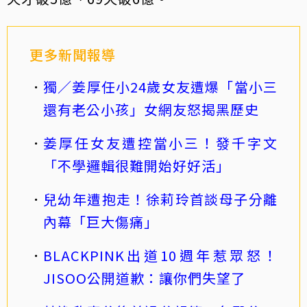
更多新聞報導
獨／姜厚任小24歲女友遭爆「當小三
還有老公小孩」女網友怒揭黑歷史
姜厚任女友遭控當小三！發千字文
「不學邏輯很難開始好好活」
兒幼年遭抱走！徐莉玲首談母子分離
內幕「巨大傷痛」
BLACKPINK出道10週年惹眾怒！
JISOO公開道歉：讓你們失望了