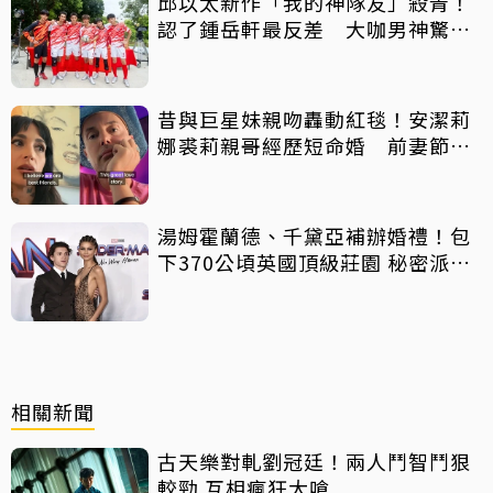
邱以太新作「我的神隊友」殺青！
認了鍾岳軒最反差 大咖男神驚喜
客串
昔與巨星妹親吻轟動紅毯！安潔莉
娜裘莉親哥經歷短命婚 前妻節目
中出櫃：終於自由了
湯姆霍蘭德、千黛亞補辦婚禮！包
下370公頃英國頂級莊園 秘密派對
曝光
相關新聞
古天樂對軋劉冠廷！兩人鬥智鬥狠
較勁 互相瘋狂大嗆