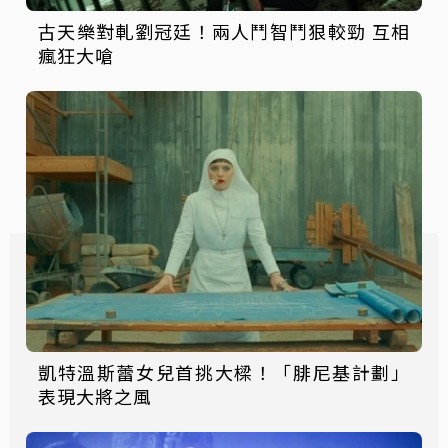
古天樂對軋劉冠廷！兩人鬥智鬥狠較勁 互相
瘋狂大嗆
凱特溫斯蕾女兒首挑大樑！「腓尼基計劃」
表現大將之風