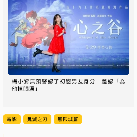
楊小黎無預警認了初戀男友身分 羞認「為
他掉眼淚」
電影
鬼滅之刃
無限城篇