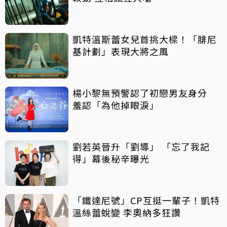
凱特溫斯蕾女兒首挑大樑！「腓尼
基計劃」表現大將之風
楊小黎無預警認了初戀男友身分
羞認「為他掉眼淚」
劉若英晉升「劉導」 「忘了我記
得」幕後秘辛曝光
「鐵達尼號」CP互挺一輩子！凱特
溫絲蕾蛻變 李奧納多狂讚