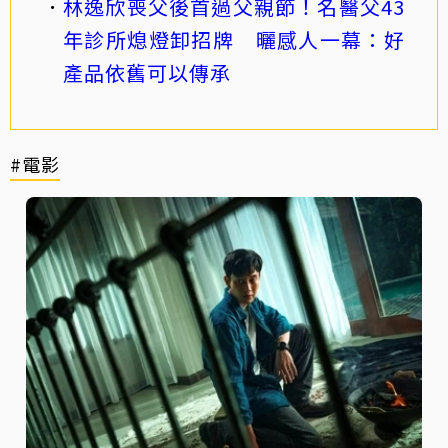
林逸欣喪父後首過父親節！名醫父43
年診所熄燈卸招牌 曬感人一幕：好
產品依舊可以傳承
#電影