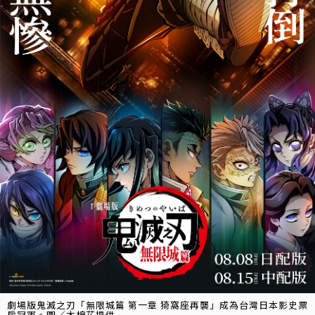
劇場版鬼滅之刃「無限城篇 第一章 猗窩座再襲」成為台灣日本影史票
房冠軍。圖／木棉花提供