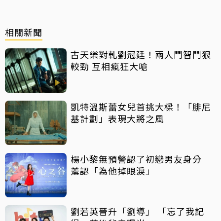
相關新聞
古天樂對軋劉冠廷！兩人鬥智鬥狠
較勁 互相瘋狂大嗆
凱特溫斯蕾女兒首挑大樑！「腓尼
基計劃」表現大將之風
楊小黎無預警認了初戀男友身分
羞認「為他掉眼淚」
劉若英晉升「劉導」 「忘了我記