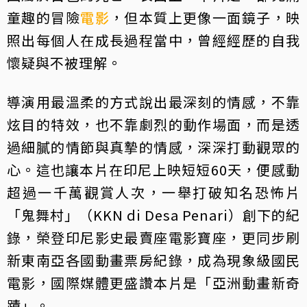
童趣的冒險
電影
，但本質上更像一面鏡子，映
照出每個人在成長過程當中，曾經經歷的自我
懷疑與不被理解。
導演用最溫柔的方式說出最深刻的情感，不靠
炫目的特效，也不靠劇烈的動作場面，而是透
過細膩的情節與真摯的情感，深深打動觀眾的
心。這也讓本片在印尼上映短短60天，便感動
超過一千萬觀賞人次，一舉打破知名恐怖片
「鬼舞村」（KKN di Desa Penari）創下的紀
錄，榮登印尼影史最賣座電影寶座，更同步刷
新東南亞各國動畫票房紀錄，成為現象級國民
電影，國際媒體更盛讚本片是「亞洲動畫新奇
蹟」。