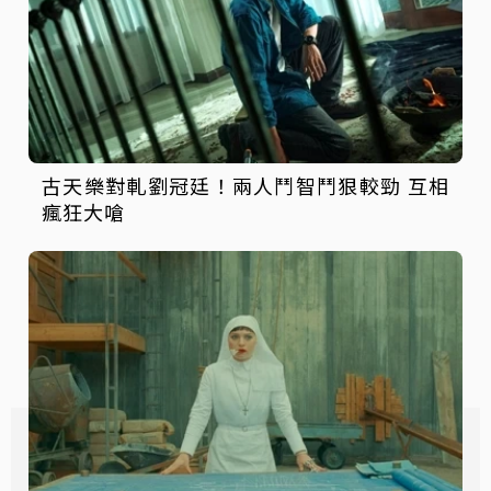
古天樂對軋劉冠廷！兩人鬥智鬥狠較勁 互相
瘋狂大嗆