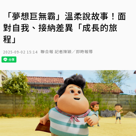
「夢想巨無霸」溫柔說故事！面
對自我、接納差異「成長的旅
程」
聯合報 記者陳穎／即時報導
2025-09-02 15:14