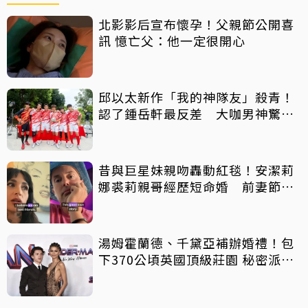
北影影后宣布懷孕！父親節公開喜
訊 憶亡父：他一定很開心
邱以太新作「我的神隊友」殺青！
認了鍾岳軒最反差 大咖男神驚喜
客串
昔與巨星妹親吻轟動紅毯！安潔莉
娜裘莉親哥經歷短命婚 前妻節目
中出櫃：終於自由了
湯姆霍蘭德、千黛亞補辦婚禮！包
下370公頃英國頂級莊園 秘密派對
曝光