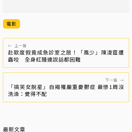
電影
←
上一篇
赴歐度假竟成急診室之旅！「風少」陳浚霆遭
蟲咬 全身紅腫連說話都困難
下一篇
→
「搞笑女脫星」自揭罹嚴重憂鬱症 最慘1周沒
洗澡：覺得不配
最新文章