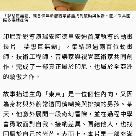
「夢想巨無霸」讓各個年齡層觀眾都能找到感動與啟發。圖／采昌國
際多媒體提供
印尼新銳導演瑞安阿德里安迪首度執導的動畫
長片「夢想巨無霸」，集結超過兩百位動畫
師、技術工程師、音樂家與視覺藝術家共同創
作，完成了一部真正屬於印尼、也屬於全亞洲
的驕傲之作。
故事描述主角「東東」是一位個性內向，又因
為身材與外貌常遭同儕嘲笑與排擠的男孩。某
天，他意外展開一段奇幻冒險，並在過程中學
會勇敢面對自我、接納差異、團結他人，也找
回屬於自己的光芒。表面上，本片是一部充滿