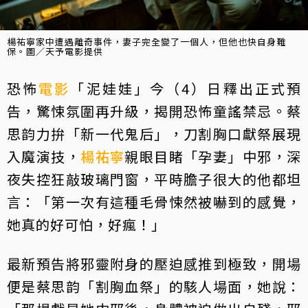
楊祐寧家中遭遇離奇事件，妻子完全變了一個人，但他也快自身難
保。圖／天予電影提供
恐怖
電影
「泥娃娃」今（4）日釋出正式預
告，驚悚氛圍再升級，揭開恐怖童謠禁忌。蔡
思韵力拚「新一代鬼后」，刀割胸口獻祭展現
入魔演技，
楊祐寧
親眼目睹「孕妻」中邪，深
夜失控狂敲玻璃門窗，平時膽子很大的他都坦
言：「第一次有這種毛骨悚然被嚇到的感覺，
她真的好可怕，好瘋！」
最新預告將邪靈附身的壓迫感推到極致，開場
便是蔡思韵「割胸血祭」的駭人場面，她說：