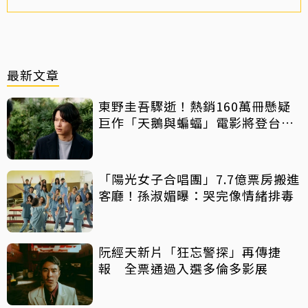
最新文章
東野圭吾驟逝！熱銷160萬冊懸疑
巨作「天鵝與蝙蝠」電影將登台上
映
「陽光女子合唱團」7.7億票房搬進
客廳！孫淑媚曝：哭完像情緒排毒
阮經天新片「狂忘警探」再傳捷
報 全票通過入選多倫多影展