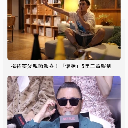
楊祐寧父親節報喜！「懷胎」5年三寶報到