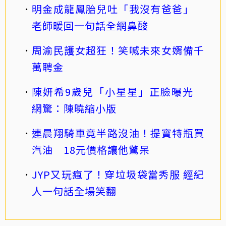
明金成龍鳳胎兒吐「我沒有爸爸」
老師暖回一句話全網鼻酸
周渝民護女超狂！笑喊未來女婿備千
萬聘金
陳妍希9歲兒「小星星」正臉曝光
網驚：陳曉縮小版
連晨翔騎車竟半路沒油！提寶特瓶買
汽油 18元價格讓他驚呆
JYP又玩瘋了！穿垃圾袋當秀服 經紀
人一句話全場笑翻