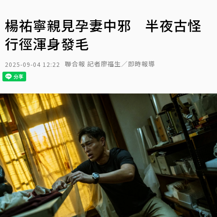
楊祐寧親見孕妻中邪 半夜古怪
行徑渾身發毛
聯合報 記者廖福生／即時報導
2025-09-04 12:22