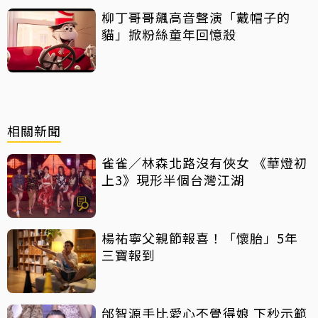
柳丁哥哥飆高音聲演「戴帽子的
貓」掀粉絲童年回憶殺
相關新聞
雀雀／林森北路沒有俠女 《華燈初
上3》現形半個台灣江湖
楊祐寧父親節報喜！「懷胎」5年
三寶報到
邰智源手比愛心不覺得娘 下秒示範