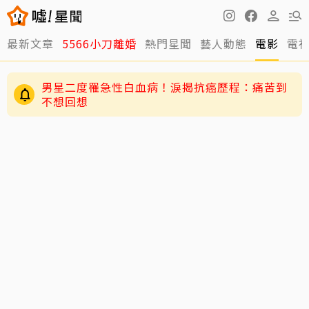
最新文章
5566小刀離婚
熱門星聞
藝人動態
電影
電
男星二度罹急性白血病！淚揭抗癌歷程：痛苦到
不想回想
周董兒子Romeo變身「小小中醫」！昆凌驚爆8
歲兒會把脈