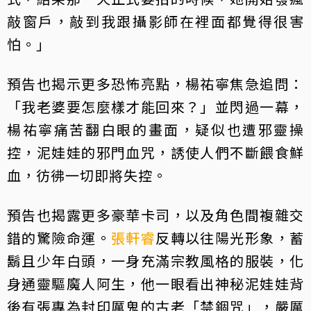
敲窗戶，敲到我跟攝影師在裡面都覺得很害
怕。」
預告也揭示更多恐怖亮點，楊祐寧焦急追問：
「我老婆要怎麼樣才能回來？」並閃過一幕，
楊祐寧痛苦翻白眼的畫面，疑似也遭邪靈操
控，泥娃娃的邪門血咒，誘使人們不斷餵食鮮
血，彷彿一切即將失控。
預告也揭露更多豪華卡司，以及角色間複雜交
錯的驚險命運。
張軒睿
反轉以往陽光形象，蓄
鬍且少年白頭，一身充滿宗教風格的服裝，化
身通靈驅魔人阿生，他一眼看出神秘泥娃娃背
後有張專為封印厲鬼的古老「禁錮咒」，嚴厲