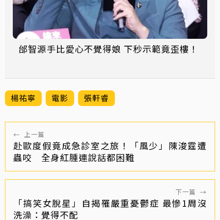
邰智源手比愛心不覺得娘 下秒示範竟歪樓！
楊祐寧
電影
張軒睿
←
上一篇
赴歐度假竟成急診室之旅！「風少」陳浚霆遭
蟲咬 全身紅腫連說話都困難
下一篇
→
「搞笑女脫星」自揭罹嚴重憂鬱症 最慘1周沒
洗澡：覺得不配