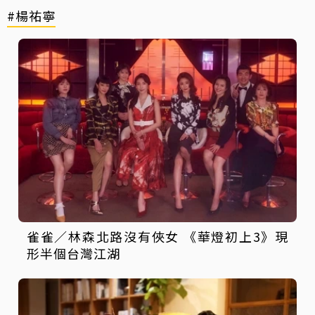
#楊祐寧
雀雀／林森北路沒有俠女 《華燈初上3》現
形半個台灣江湖