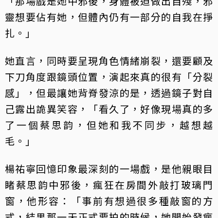
「那場戲是她中邪後，身體被迫做出自殘，邪
靈想要佔有她，但體內仍有一部分的自我在掙
扎。」
她直言，同時要呈現角色情緒崩裂，還要顧及
下刀角度跟鏡頭位置，演起來真的很有「分裂
感」，但最讓她背脊發涼的是，透過鏡子對自
己露出詭異笑容，「看久了，好像現場真的多
了一個蔡思韵，但她和我不同步，越想越
毛。」
楊祐寧回憶印象最深刻的一場戲，是他親眼目
睹蔡思韵中邪後，瘋狂在房間外敲打玻璃門
窗，他形容：「事前有想過很多種敲窗的方
式，結果那一天正式要拍的時候，她開始發瘋