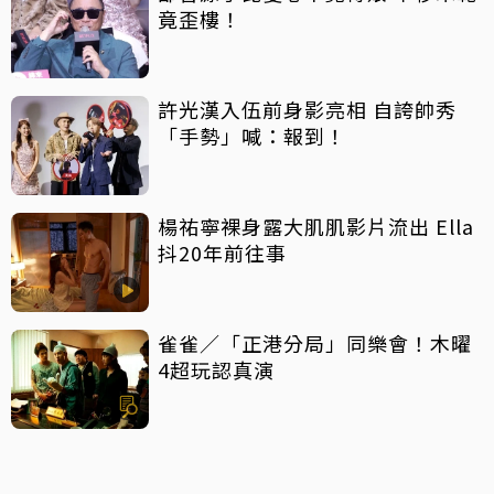
竟歪樓！
許光漢入伍前身影亮相 自誇帥秀
「手勢」喊：報到！
楊祐寧裸身露大肌肌影片流出 Ella
抖20年前往事
雀雀／「正港分局」同樂會！木曜
4超玩認真演