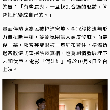
警告：「有些厲鬼，一旦找到合適的軀體，就
會把他變成自己的。」
畫面伴隨陳為民被拖進窯爐、李冠毅慘遭無形
力量扭斷手腳，詭譎氛圍讓人頭皮發麻。而最
後一幕，郭雪芙雙眼被一塊紅布蒙住，準備透
過宗教儀式窺探陰靈真相，也為劇情發展埋下
未知伏筆。電影「泥娃娃」將於10月9日全台
上映。