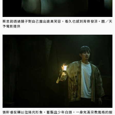
蔡思韵透過鏡子對自己露出詭異笑容，看久也感到背脊發涼。圖／天
予電影提供
張軒睿反轉以往陽光形象，蓄鬍且少年白頭，一身充滿宗教風格的服