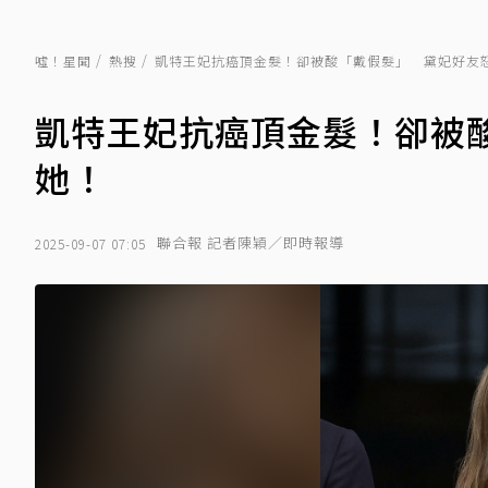
噓！星聞
熱搜
凱特王妃抗癌頂金髮！卻被酸「戴假髮」 黛妃好友
凱特王妃抗癌頂金髮！卻被
她！
聯合報 記者陳穎／即時報導
2025-09-07 07:05