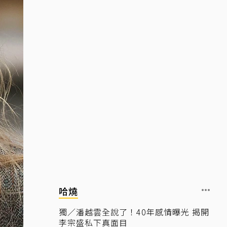
哈燒
獨／潘越雲全說了！40年感情曝光 揭開
李宗盛私下真面目