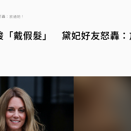
怒轟：放過她！
酸「戴假髮」 黛妃好友怒轟：