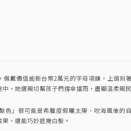
，佩戴價值逾新台幣2萬元的字母項鍊，上頭刻
途中，她還親切幫孩子們撐傘擋雨，盡顯溫柔親
髮色」很可能是希臘度假曬太陽、吹海風後的
效果，還能巧妙遮掩白髮。