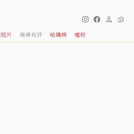
噓短片
娛樂有評
哈燒榜
噓粉