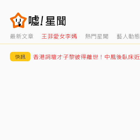
最新文章
王菲愛女李嫣
熱門星聞
藝人動
香港詞壇才子黎彼得離世！中風後臥床近5
快訊