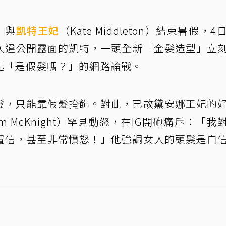
m）與
凱特王妃
（Kate Middleton）結束暑假，
久違公開露面的凱特，一頭全新「金髮造型」立
起「是假髮嗎？」的網路論戰。
髮，只能靠假髮掩飾。對此，已故黛安娜王妃的
m McKnight）罕見動怒，在IG開砲痛斥：「我
置信，甚至非常憤怒！」他強調女人的頭髮是自
」