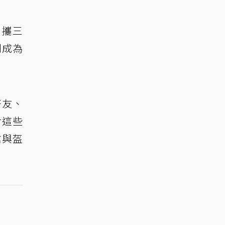
4日攜三
刻成為
好友、
對這些
信與盔