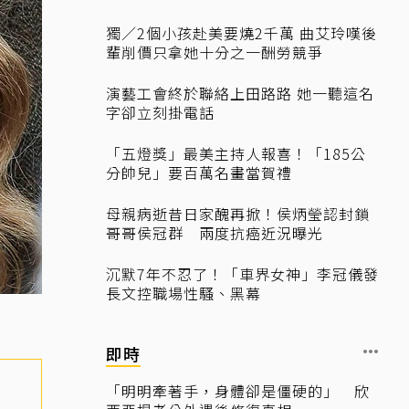
獨／2個小孩赴美要燒2千萬 曲艾玲嘆後
輩削價只拿她十分之一酬勞競爭
演藝工會終於聯絡上田路路 她一聽這名
字卻立刻掛電話
「五燈獎」最美主持人報喜！「185公
分帥兒」要百萬名畫當賀禮
母親病逝昔日家醜再掀！侯炳瑩認封鎖
哥哥侯冠群 兩度抗癌近況曝光
沉默7年不忍了！「車界女神」李冠儀發
長文控職場性騷、黑幕
即時
「明明牽著手，身體卻是僵硬的」 欣