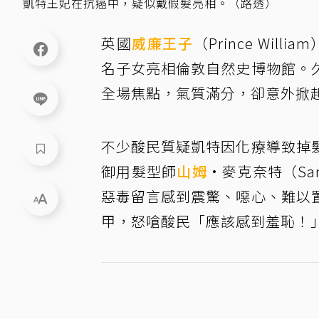
凱特王妃在抗癌中，疑似戴假髮亮相。（路透）
英國
威廉王子
（Prince Willia
名子女亮相倫敦自然史博物館。
全場焦點，氣質滿分，卻意外掀
不少酸民質疑凱特因化療導致掉
御用髮型師
山姆
·麥克奈特（Sa
惡毒留言感到震驚、噁心、難以
甲，怒嗆酸民「應該感到羞恥！