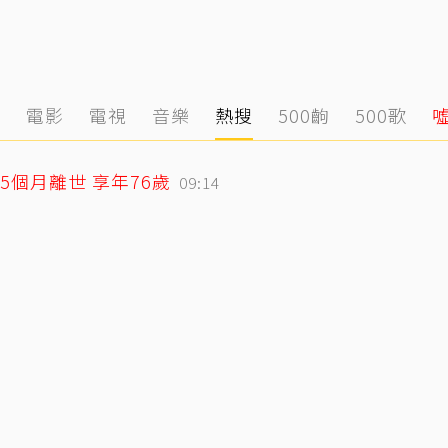
態
電影
電視
音樂
熱搜
500齣
500歌
個月離世 享年76歲
09:14