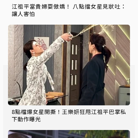
江祖平當貴婦耍傲嬌！ 八點擋女星見狀吐：
讓人害怕
8點檔爆女星開撕！王樂妍狂甩江祖平巴掌私
下動作曝光