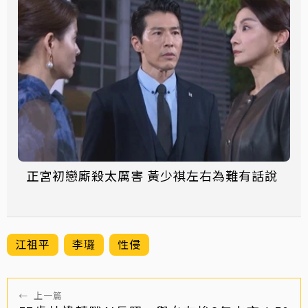
正宮初戀廝殺太厲害 黃少祺左右為難有話說
江祖平
李㼈
性侵
←
上一篇