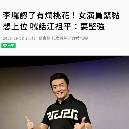
李㼈認了有爛桃花！女演員緊黏
想上位 喊話江祖平：要堅強
聯合報 記者陳穎／即時報導
2025-09-08 14:42