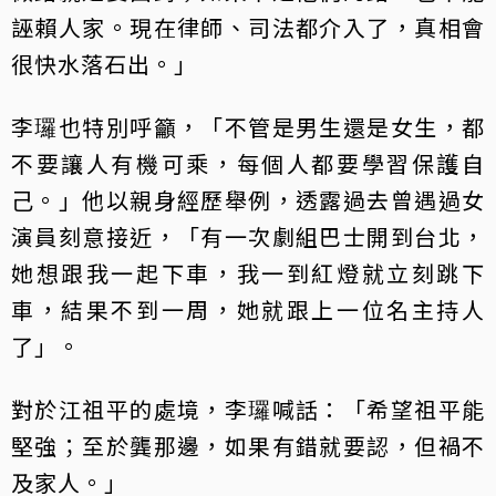
誣賴人家。現在律師、司法都介入了，真相會
很快水落石出。」
李㼈也特別呼籲，「不管是男生還是女生，都
不要讓人有機可乘，每個人都要學習保護自
己。」他以親身經歷舉例，透露過去曾遇過女
演員刻意接近，「有一次劇組巴士開到台北，
她想跟我一起下車，我一到紅燈就立刻跳下
車，結果不到一周，她就跟上一位名主持人
了」。
對於江祖平的處境，李㼈喊話：「希望祖平能
堅強；至於龔那邊，如果有錯就要認，但禍不
及家人。」