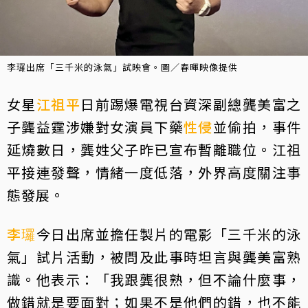
李㼈出席「三千米的泳氣」試映會。圖／春暉映像提供
女星
江祖平
日前踢爆電視台資深副總龔美富之
子龔益霆涉嫌對女演員下藥
性侵
並偷拍，事件
延燒數日，龔姓父子昨已宣布暫離職位。江祖
平接連發聲，情緒一度低落，外界高度關注事
態發展。
李㼈
今日出席並擔任製片的電影「三千米的泳
氣」試片活動，被問及此事時坦言與龔美富熟
識。他表示：「我跟龔很熟，但不論什麼事，
做錯就是要面對；如果不是他們的錯，也不能