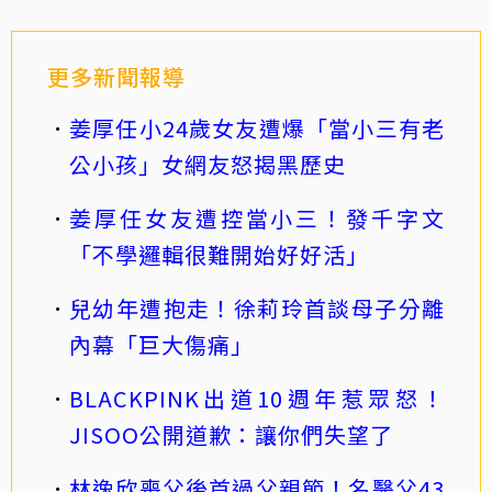
更多新聞報導
姜厚任小24歲女友遭爆「當小三有老
公小孩」女網友怒揭黑歷史
姜厚任女友遭控當小三！發千字文
「不學邏輯很難開始好好活」
兒幼年遭抱走！徐莉玲首談母子分離
內幕「巨大傷痛」
BLACKPINK出道10週年惹眾怒！
JISOO公開道歉：讓你們失望了
林逸欣喪父後首過父親節！名醫父43