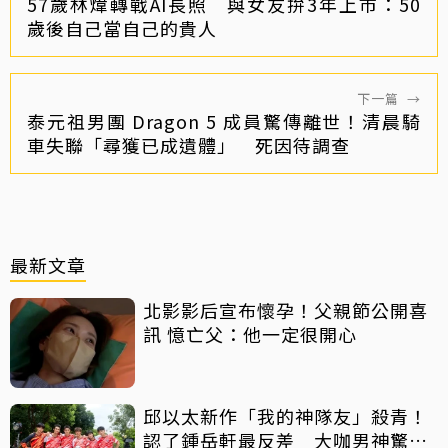
57歲林煒轉戰AI長照 與女友拚3年上市：50
歲後自己當自己的貴人
下一篇
→
泰元祖男團 Dragon 5 成員驚傳離世！清晨騎
車失聯「尋獲已成遺體」 死因待調查
最新文章
北影影后宣布懷孕！父親節公開喜
訊 憶亡父：他一定很開心
邱以太新作「我的神隊友」殺青！
認了鍾岳軒最反差 大咖男神驚喜