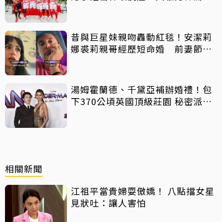
客串
昔與巨星妹親吻轟動紅毯！安潔莉
娜裘莉親哥經歷短命婚 前妻節目
中出櫃：終於自由了
湯姆霍蘭德、千黛亞補辦婚禮！包
下370公頃英國頂級莊園 秘密派對
曝光
相關新聞
江祖平當貴婦耍傲嬌！ 八點擋女星
見狀吐：讓人害怕