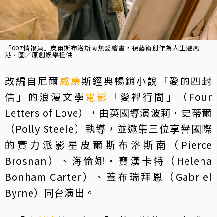
「007情報員」皮爾斯布洛斯南熱愛繪畫，視藝術創作為人生避風
港。圖／原創娛樂提供
改編自尼爾
威廉
斯經典暢銷小說「愛的四封
信」的浪漫文學
電影
「愛裡行間」（Four
Letters of Love），由英國導演波莉．史蒂爾
（Polly Steele）執導，並邀集三位享譽國際
的實力派影星皮爾斯布洛斯南（Pierce
Brosnan）、海倫娜・寶漢卡特（Helena
Bonham Carter）、蓋布瑞拜恩（Gabriel
Byrne）同台演出。