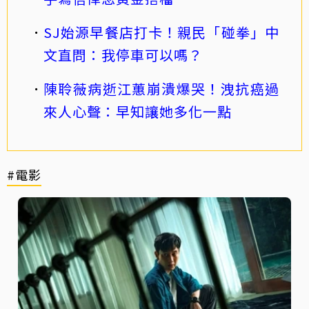
SJ始源早餐店打卡！親民「碰拳」中
文直問：我停車可以嗎？
陳聆薇病逝江蕙崩潰爆哭！洩抗癌過
來人心聲：早知讓她多化一點
#電影