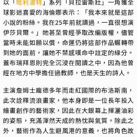
以「
哈利波特
」系列「貝拉雷斯壯」一角獲全
球影迷喜愛的海倫娜表示：「我本來就是這部
小說的粉絲。我在25年前就讀過，一直很想演
伊莎貝爾。」她甚至曾經爭取改編版權，儘管
當時未能如願以償，命運仍將這部作品輾轉帶
到她的面前，讓她不禁感嘆命中註定的緣分。
蓋布瑞拜恩則完全沉浸在閱讀之中，因為他曾
經在地方中學擔任過教師，也是天生的詩人。
主演詹姆士龐德多年而走紅國際的布洛斯南，
此次詮釋流浪畫家，他本身即是一位長年投入
繪畫創作的藝術家，因此在大銀幕上揮灑油彩
的姿態，充滿渾然天成的熱忱與氣質。除此之
外，藝術作為人生避風港的意義，也將角色故