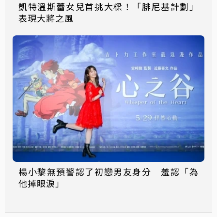
凱特溫斯蕾女兒首挑大樑！「腓尼基計劃」
表現大將之風
楊小黎無預警認了初戀男友身分 羞認「為
他掉眼淚」