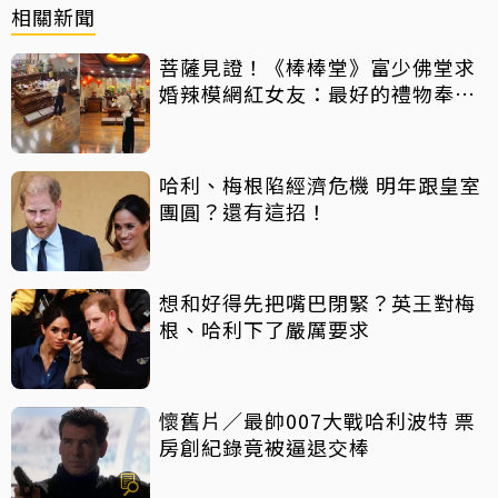
相關新聞
菩薩見證！《棒棒堂》富少佛堂求
婚辣模網紅女友：最好的禮物奉獻
給我
哈利、梅根陷經濟危機 明年跟皇室
團圓？還有這招！
想和好得先把嘴巴閉緊？英王對梅
根、哈利下了嚴厲要求
懷舊片／最帥007大戰哈利波特 票
房創紀錄竟被逼退交棒