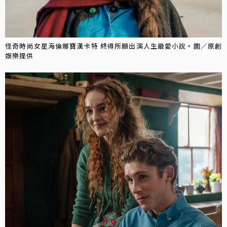
怪奇時尚女星海倫娜寶漢卡特 終得所願出演人生最愛小說。圖／原創
娛樂提供