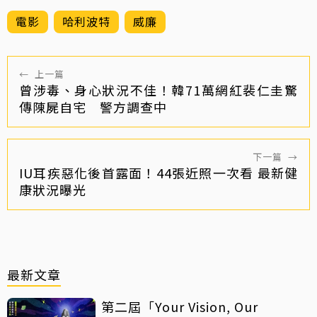
電影
哈利波特
威廉
←
上一篇
曾涉毒、身心狀況不佳！韓71萬網紅裴仁圭驚
傳陳屍自宅 警方調查中
下一篇
→
IU耳疾惡化後首露面！44張近照一次看 最新健
康狀況曝光
最新文章
第二屆「Your Vision, Our