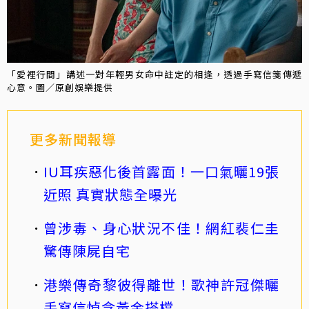
「愛裡行間」講述一對年輕男女命中註定的相逢，透過手寫信箋傳遞
心意。圖／原創娛樂提供
更多新聞報導
IU耳疾惡化後首露面！一口氣曬19張
近照 真實狀態全曝光
曾涉毒、身心狀況不佳！網紅裴仁圭
驚傳陳屍自宅
港樂傳奇黎彼得離世！歌神許冠傑曬
手寫信悼念黃金搭檔