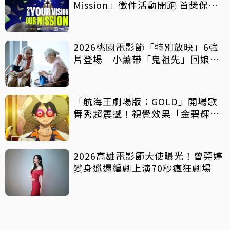
Mission」徵件活動開跑 首獎保證
影像化
2026桃園電影節「特別放映」6強
片登場 小薰帶「鬼祖先」回娘
家！
「航海王劇場版：GOLD」開場歌
舞秀超震撼！視覺效果「金碧輝
煌」
2026高雄電影節大使曝光！曾莞婷
變身邋遢編劇上演70秒瘋狂劇場