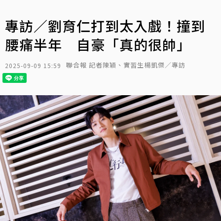
專訪／劉育仁打到太入戲！撞到
腰痛半年 自豪「真的很帥」
聯合報 記者陳穎、實習生楊凱傑／專訪
2025-09-09 15:59