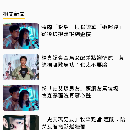
相關新聞
牧森「影后」摃楊謹華「她超兇」
從後環抱流氓網歪樓
楊貴媚奪金馬女配差點謝壁虎 黃
迪揚哪敢居功：也太不要臉
扮「史艾瑪男友」遭網友罵垃圾
牧森露面洩真實心聲
「史艾瑪男友」牧森難當 遭酸：陪
女友看電影還睡著