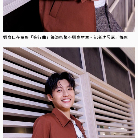
劉育仁在電影「進行曲」飾演桀驁不馴高材生。記者沈昱嘉／攝影