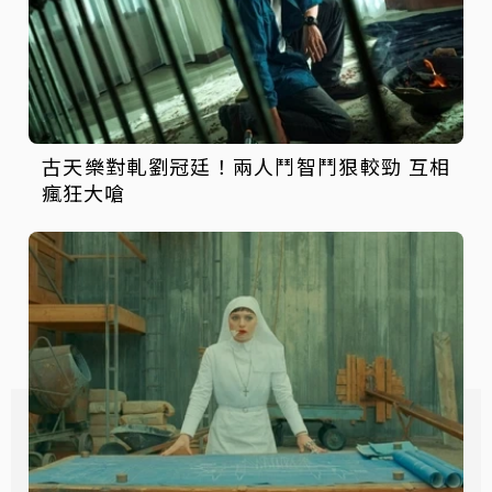
古天樂對軋劉冠廷！兩人鬥智鬥狠較勁 互相
瘋狂大嗆