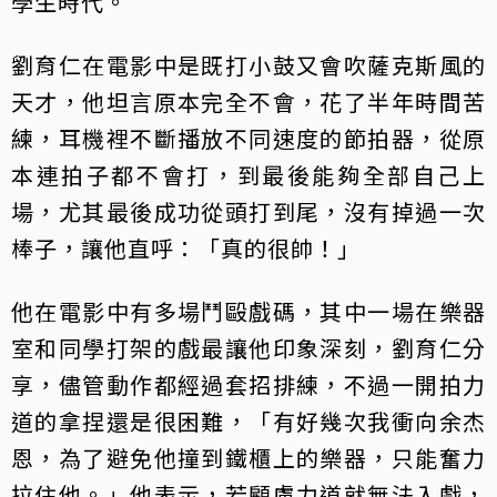
學生時代。
劉育仁在電影中是既打小鼓又會吹薩克斯風的
天才，他坦言原本完全不會，花了半年時間苦
練，耳機裡不斷播放不同速度的節拍器，從原
本連拍子都不會打，到最後能夠全部自己上
場，尤其最後成功從頭打到尾，沒有掉過一次
棒子，讓他直呼：「真的很帥！」
他在電影中有多場鬥毆戲碼，其中一場在樂器
室和同學打架的戲最讓他印象深刻，劉育仁分
享，儘管動作都經過套招排練，不過一開拍力
道的拿捏還是很困難，「有好幾次我衝向余杰
恩，為了避免他撞到鐵櫃上的樂器，只能奮力
拉住他。」他表示，若顧慮力道就無法入戲，