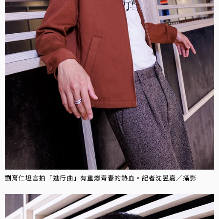
劉育仁坦言拍「進行曲」有重燃青春的熱血。記者沈昱嘉／攝影