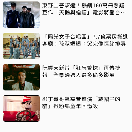
東野圭吾驟逝！熱銷160萬冊懸疑
巨作「天鵝與蝙蝠」電影將登台上
映
「陽光女子合唱團」7.7億票房搬進
客廳！孫淑媚曝：哭完像情緒排毒
阮經天新片「狂忘警探」再傳捷
報 全票通過入選多倫多影展
柳丁哥哥飆高音聲演「戴帽子的
貓」掀粉絲童年回憶殺