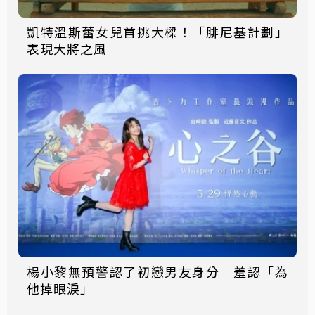
凱特溫斯蕾女兒首挑大樑！「腓尼基計劃」
表現大將之風
楊小黎無預警認了初戀男友身分 羞認「為
他掉眼淚」