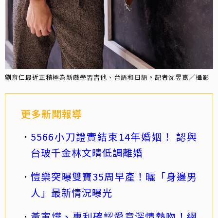
劉育仁最近正積極為新戲學習吉他、台語和日語。記者沈昱嘉／攝影
更多新聞報導
5566小刀證實結束14年婚姻！ 認與
台玻千金林文晴低調離婚
愷樂突曝雙寶35周早產！曬「身邊男
人」最新情況曝光
黃寅燁、惠利確認愛意深情熱吻！網