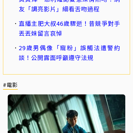
友「調亮影片」細看舌吻過程
直播主肥大叔46歲驟逝！昔競爭對手
丟丟妹留言哀悼
29歲男偶像「寵粉」誤觸法遭警約
談！公開露面呼籲遵守法規
#電影