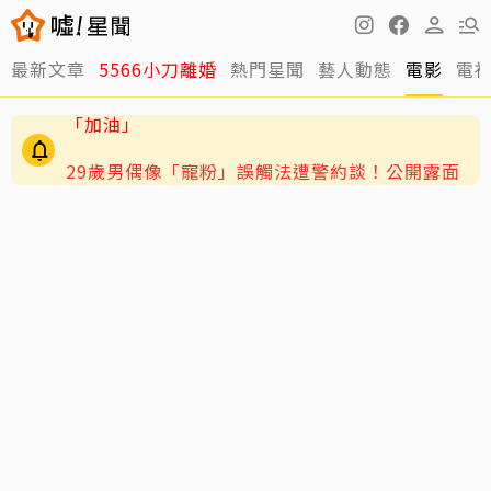
最新文章
5566小刀離婚
熱門星聞
藝人動態
電影
電
29歲男偶像「寵粉」誤觸法遭警約談！公開露面
呼籲遵守法規
4歲兒緊盯AKIRA備戰演唱會 萌學林志玲甜喊
「加油」