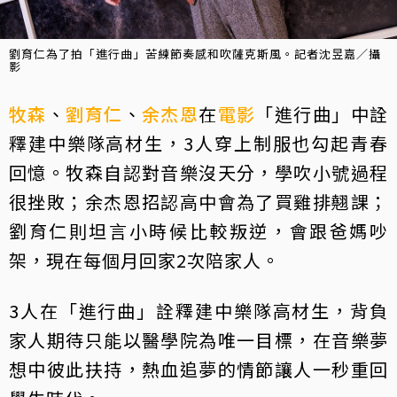
劉育仁為了拍「進行曲」苦練節奏感和吹薩克斯風。記者沈昱嘉／攝
影
牧森
、
劉育仁
、
余杰恩
在
電影
「進行曲」中詮
釋建中樂隊高材生，3人穿上制服也勾起青春
回憶。牧森自認對音樂沒天分，學吹小號過程
很挫敗；余杰恩招認高中會為了買雞排翹課；
劉育仁則坦言小時候比較叛逆，會跟爸媽吵
架，現在每個月回家2次陪家人。
3人在「進行曲」詮釋建中樂隊高材生，背負
家人期待只能以醫學院為唯一目標，在音樂夢
想中彼此扶持，熱血追夢的情節讓人一秒重回