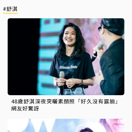
#舒淇
48歲舒淇深夜突曬素顏照「好久沒有露臉」
網友好驚訝