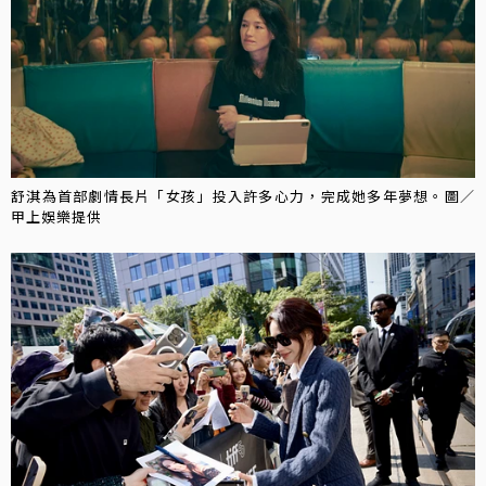
舒淇為首部劇情長片「女孩」投入許多心力，完成她多年夢想。圖／
甲上娛樂提供