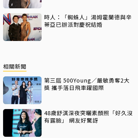
時人：「蜘蛛人」湯姆霍蘭德與辛
蒂亞已辦派對慶祝結婚
相關新聞
第三屆 500Young／嚴敏勇奪2大
獎 攜手落日飛車躍國際
48歲舒淇深夜突曬素顏照「好久沒
有露臉」 網友好驚訝