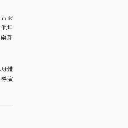
張吉安
，他坦
娛樂新
己身體
平導演