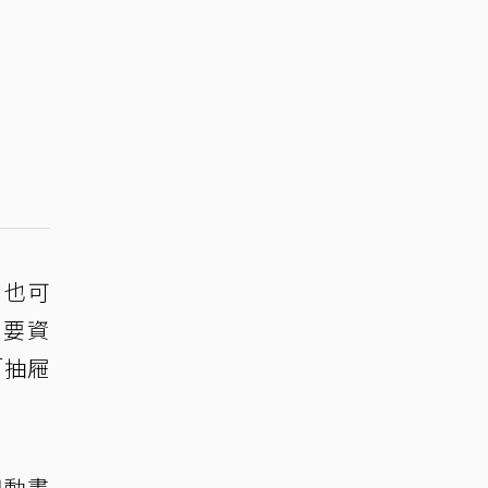
，也可
還要資
「抽屜
用動畫