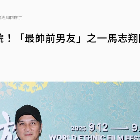
馬志翔回應了
院！「最帥前男友」之一馬志翔