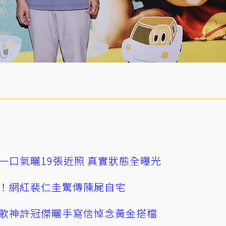
一口氣曬19張近照 真實狀態全曝光
！網紅裴仁圭驚傳陳屍自宅
歌神許冠傑曬手寫信悼念黃金搭檔