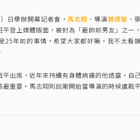
2）日舉辦開幕記者會，
馬志翔
、導演
魏德聖
、
祖平登上媒體版面，被封為「最帥前男友」之一
是25年前的事情，希望大家都好嘛，我不太看
。
戡平出席，近年來持續有身體病痛的他透露，自
態最重要。馬志翔則說剛開始當導演的時候虞戡