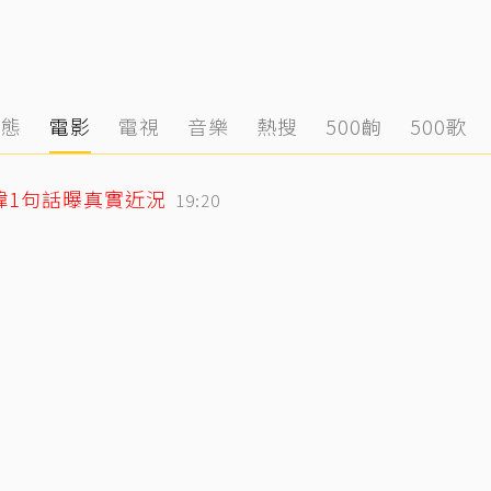
動態
電影
電視
音樂
熱搜
500齣
500歌
緯1句話曝真實近況
19:20