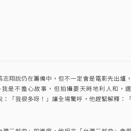
馬志翔說仍在籌備中，但不一定會是電影先出爐
多我是不擔心故事，但拍攝要天時地利人和，
說：「我很多呀！」讓全場驚呼，他趕緊解釋：
台灣三部曲」的進度，他坦言「台灣三部曲」會