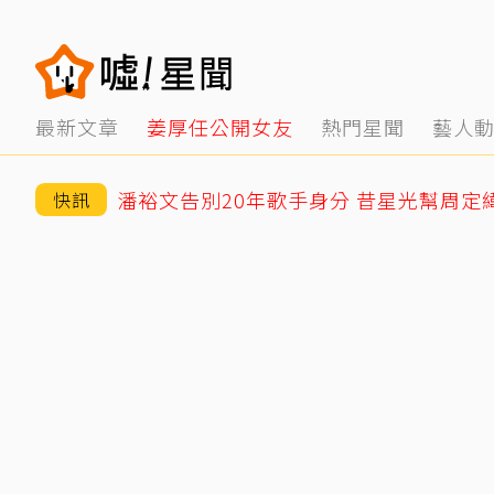
最新文章
姜厚任公開女友
熱門星聞
藝人
潘裕文告別20年歌手身分 昔星光幫周定
快訊