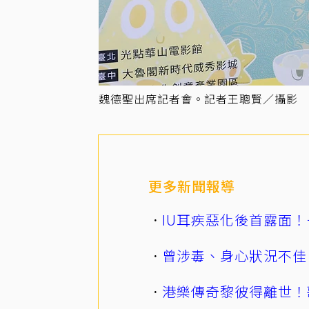
魏德聖出席記者會。記者王聰賢／攝影
更多新聞報導
IU耳疾惡化後首露面！
曾涉毒、身心狀況不佳
港樂傳奇黎彼得離世！