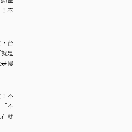
呀！不
啦，台
「就是
就是慢
啦！不
，「不
現在就