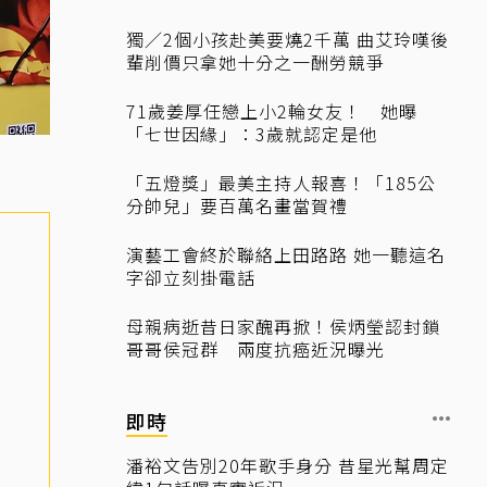
獨／2個小孩赴美要燒2千萬 曲艾玲嘆後
輩削價只拿她十分之一酬勞競爭
71歲姜厚任戀上小2輪女友！ 她曝
「七世因緣」：3歲就認定是他
「五燈獎」最美主持人報喜！「185公
分帥兒」要百萬名畫當賀禮
演藝工會終於聯絡上田路路 她一聽這名
字卻立刻掛電話
母親病逝昔日家醜再掀！侯炳瑩認封鎖
哥哥侯冠群 兩度抗癌近況曝光
即時
潘裕文告別20年歌手身分 昔星光幫周定