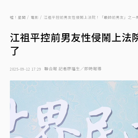
噓！星聞
電影
江祖平控前男友性侵鬧上法院！「最帥前男友」之一
江祖平控前男友性侵鬧上法
了
聯合報 記者廖福生／即時報導
2025-09-12 17:29