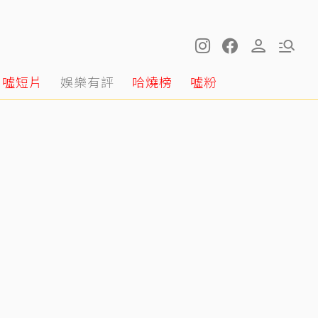
噓短片
娛樂有評
哈燒榜
噓粉