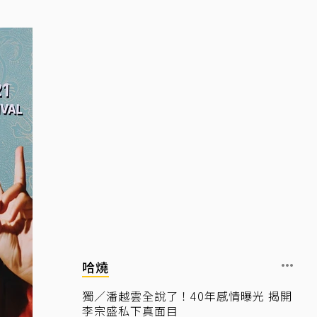
哈燒
獨／潘越雲全說了！40年感情曝光 揭開
李宗盛私下真面目