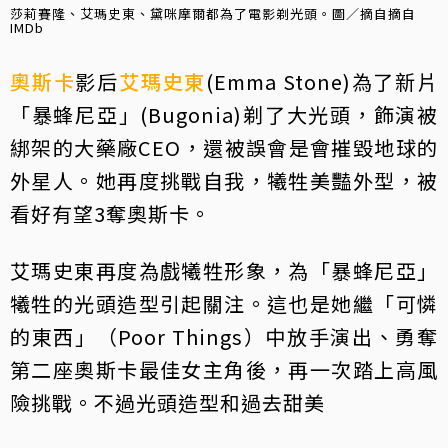
莎莉賽隆、艾瑪史東、黛咪摩爾都為了電影剃光頭。圖／摘自摘自
IMDb
奧斯卡
影后
艾瑪史東
(Emma Stone)為了新片
「暴蜂尼亞」(Bugonia)剃了大光頭，飾演被
綁架的大藥廠CEO，還被誤會是會摧毀地球的
外星人。她再度挑戰自我，犧牲美豔外型，被
看好有望3奪奧斯卡。
艾瑪史東再度為戲犧牲形象，為「暴蜂尼亞」
犧牲的光頭造型引起關注。這也是她繼「可憐
的東西」（Poor Things）中放手演出、勇奪
第二座奧斯卡最佳女主角後，再一次踏上高風
險挑戰。不過光頭造型和過去甜美