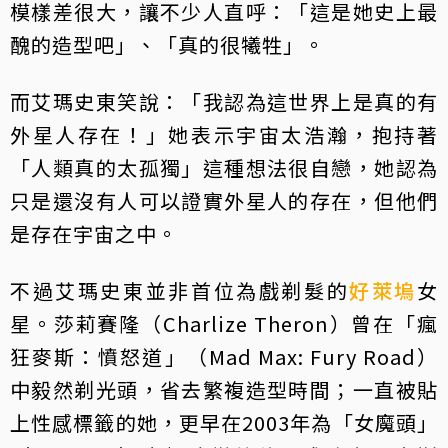
模樣差很大，讓不少人直呼：「這是她史上最
醜的造型吧」、「真的很犧牲」。
而艾瑪史東笑說：「我認為這世界上是真的有
外星人存在！」她表示宇宙太浩瀚，抱持著
「人類真的太孤獨」這種想法很自戀，她認為
只是還沒有人可以證實外星人的存在，但他們
是存在宇宙之中。
不過艾瑪史東並非首位為戲剃髮的
好萊塢
女
星。莎莉賽隆（Charlize Theron）曾在「瘋
狂麥斯：憤怒道」（Mad Max: Fury Road）
中毅然剃光頭，省去繁複造型時間；一直被貼
上性感標籤的她，更早在2003年為「女魔頭」