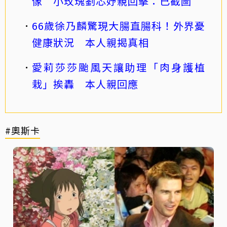
像 小玫瑰劉芯妤親回擊：已截圖
66歲徐乃麟驚現大腸直腸科！外界憂
健康狀況 本人親揭真相
愛莉莎莎颱風天讓助理「肉身護植
栽」挨轟 本人親回應
#奧斯卡