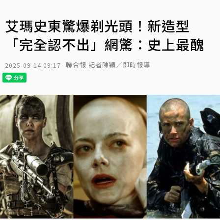
艾瑪史東驚爆剃光頭！新造型
「完全認不出」網驚：史上最醜
聯合報 記者陳穎／即時報導
2025-09-14 09:17