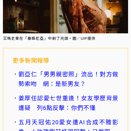
艾瑪史東在「暴蜂尼亞」中剃了光頭。圖／UIP提供
更多新聞報導
劉亞仁「男男親密照」流出！對方做
勢索吻 網：是新男友？
姜厚任認愛七世重逢！女友學歷背景
遭疑 列6點反擊：你們不懂
五月天冠佑20愛女遭AI合成不雅影