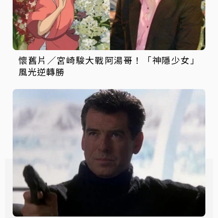
懷舊片／宮崎駿大戰阿湯哥！「神隱少女」
風光逆轉勝