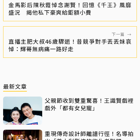
金馬影后陳秋霞悼念謝賢！回憶《千王》風靡
盛況 揭他私下豪爽給鉅額小費
下一篇
→
直播主肥大叔46歲驟逝！昔競爭對手丟丟妹哀
悼：輝哥無病痛一路好走
最新文章
父親節收到雙重驚喜！王識賢戲裡
戲外「都有女兒寵」
重現傳奇設計師離譜行徑！名導拍