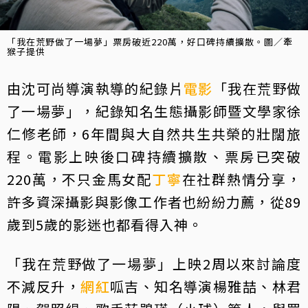
「我在荒野做了一場夢」票房破近220萬，好口碑持續擴散。圖／牽
猴子提供
由沈可尚導演執導的紀錄片
電影
「我在荒野做
了一場夢」，紀錄知名生態攝影師暨文學家徐
仁修老師，6年間與大自然共生共榮的壯闊旅
程。電影上映後口碑持續擴散、票房已突破
220萬，不只金馬女配
丁寧
在社群熱情分享，
許多資深攝影與影像工作者也紛紛力薦，從89
歲到5歲的影迷也都看得入神。
「我在荒野做了一場夢」上映2周以來討論度
不減反升，
網紅
呱吉、知名導演楊雅喆、林君