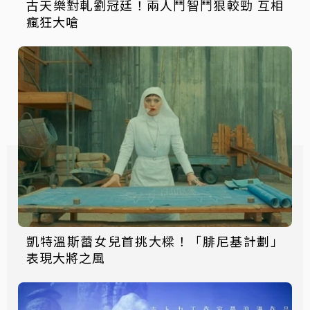
古天樂對軋劉冠廷！兩人鬥智鬥狠較勁 互相
瘋狂大嗆
凱特溫斯蕾女兒首挑大樑！「腓尼基計劃」
表現大將之風