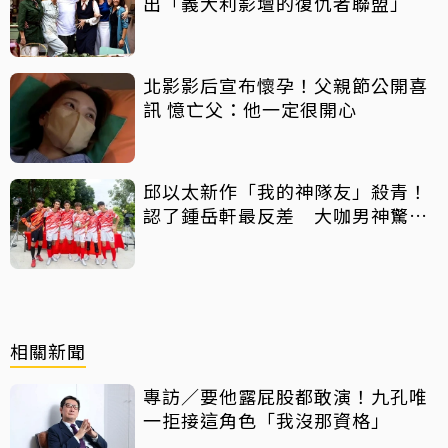
出「義大利影壇的復仇者聯盟」
北影影后宣布懷孕！父親節公開喜
訊 憶亡父：他一定很開心
邱以太新作「我的神隊友」殺青！
認了鍾岳軒最反差 大咖男神驚喜
客串
相關新聞
專訪／要他露屁股都敢演！九孔唯
一拒接這角色「我沒那資格」