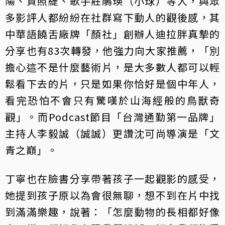
陽、賀照緹、歌手莊鵑瑛（小球）等人，與眾
多影評人都紛紛在社群寫下動人的觀後感，其
中華語饒舌廠牌「顏社」創辦人迪拉胖真摯的
分享也有83次轉發，他強力向大家推薦，「別
擔心這不是什麼藝術片，是大多數人都可以輕
鬆看下去的片，只是如果你恰好是個中年人，
看完恐怕不會只有驚嘆於山海經般的鳥獸奇
觀」。而Podcast節目「台灣通勤第一品牌」
主持人李毅誠（誠誠）更讚沈可尚導演是「文
青之巔」。
丁寧也在臉書分享帶著孩子一起觀影的感受，
她提到孩子原以為會很無聊，想不到在片中找
到滿滿樂趣，說著：「怎麼動物的長相都好像