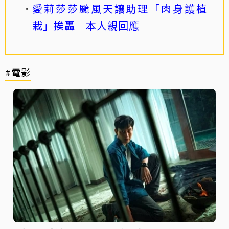
愛莉莎莎颱風天讓助理「肉身護植
栽」挨轟 本人親回應
#電影