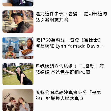
選完這件事永不會變！ 鍾明軒這句
話引發網友共鳴
擁1760萬粉絲、曾登《富比士》
阿嬤網紅 Lynn Yamada Davis 驚
傳病逝
丹妮婊姐宣告結婚！「1舉動」惹
怒媽媽 爸爸竟在群組PO圖
鳳梨公開馮語婷真實身分「是男
的」 她邀摸大腿驗真身