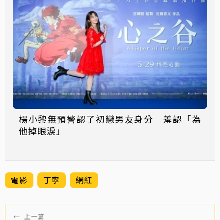
楊小黎無預警認了初戀男友身分 羞認「為
他掉眼淚」
電影
丁寧
網紅
←
上一篇