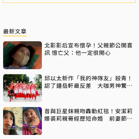
最新文章
北影影后宣布懷孕！父親節公開喜
訊 憶亡父：他一定很開心
邱以太新作「我的神隊友」殺青！
認了鍾岳軒最反差 大咖男神驚喜
客串
昔與巨星妹親吻轟動紅毯！安潔莉
娜裘莉親哥經歷短命婚 前妻節目
中出櫃：終於自由了