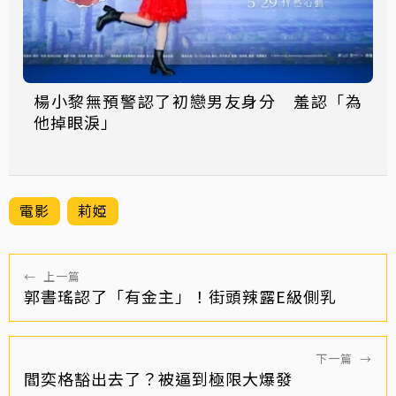
楊小黎無預警認了初戀男友身分 羞認「為
他掉眼淚」
電影
莉婭
←
上一篇
郭書瑤認了「有金主」！街頭辣露E級側乳
下一篇
→
閻奕格豁出去了？被逼到極限大爆發