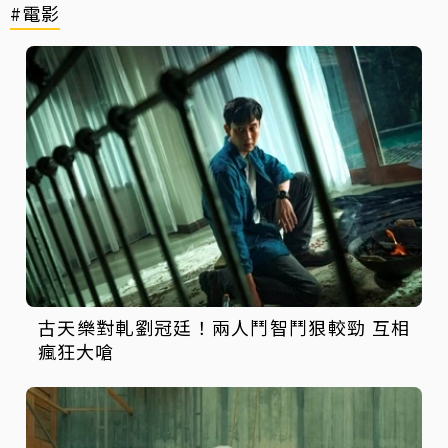
#電影
古天樂對軋劉冠廷！兩人鬥智鬥狠較勁 互相
瘋狂大嗆