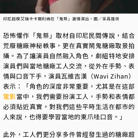
印尼超模艾瑞卡卡爾利納在「鬼祭」激情演出。圖／采昌提供
恐怖懼作「鬼祭」取材自印尼民間傳說，結合
荒廢糖廠神秘軼事，更在真實鬧鬼糖廠取景拍
攝。為了讓演員自然融入角色，劇組特地安排
演員們與當地糖廠工人交流，從外在手勢、表
情與口音下手，演員瓦維吉漢（Wavi Zihan）
表示：「角色的深度非常重要，尤其是在這部
電影
當中，我們需要扮演工人，手勢和表情都
必須貼近真實。對我們這些平時生活在都市的
人來說，也得要學習當地的東爪哇口音。」
此外，工人們更分享多件曾經發生過的糖廠超