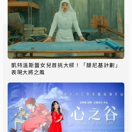
凱特溫斯蕾女兒首挑大樑！「腓尼基計劃」
表現大將之風