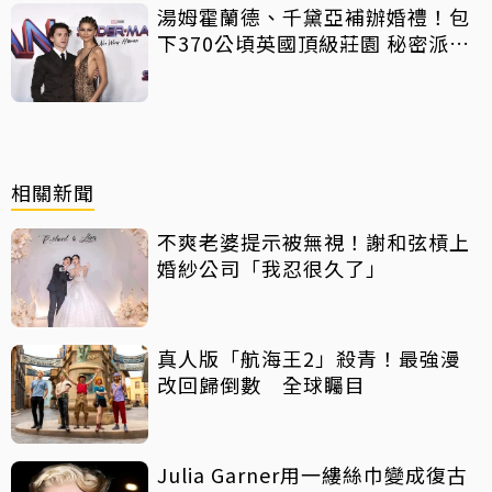
湯姆霍蘭德、千黛亞補辦婚禮！包
下370公頃英國頂級莊園 秘密派對
曝光
相關新聞
不爽老婆提示被無視！謝和弦槓上
婚紗公司「我忍很久了」
真人版「航海王2」殺青！最強漫
改回歸倒數 全球矚目
Julia Garner用一縷絲巾變成復古