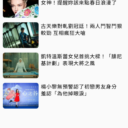
女神！提醒妳該來點春日浪漫了
古天樂對軋劉冠廷！兩人鬥智鬥狠
較勁 互相瘋狂大嗆
凱特溫斯蕾女兒首挑大樑！「腓尼
基計劃」表現大將之風
楊小黎無預警認了初戀男友身分
羞認「為他掉眼淚」