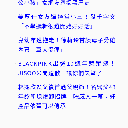
公小孩」女網友怒揭黑歷史
姜厚任女友遭控當小三！發千字文
「不學邏輯很難開始好好活」
兒幼年遭抱走！徐莉玲首談母子分離
內幕「巨大傷痛」
BLACKPINK出道10週年惹眾怒！
JISOO公開道歉：讓你們失望了
林逸欣喪父後首過父親節！名醫父43
年診所熄燈卸招牌 曬感人一幕：好
產品依舊可以傳承