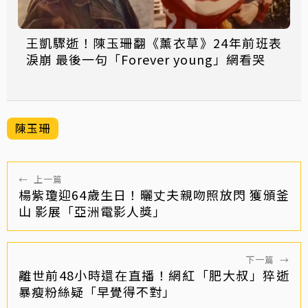
王凱驟逝！陳玉珊翻《薰衣草》24年前班表
淚崩 最後一句「Forever young」網看哭
陳玉珊
←
上一篇
楊紫瓊迎64歲生日！曬丈夫親吻照放閃 獲頒釜
山 影展「亞洲電影人獎」
下一篇
→
離世前48小時還在直播！網紅「肥大叔」猝逝
暴瘦粉絲疑「早覺得不對」