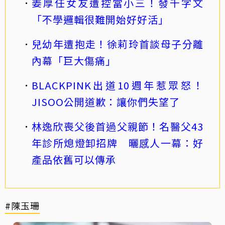
姜厚任女友遭控當小三！發千字文
「不學邏輯很難開始好好活」
兒幼年遭抱走！徐莉玲首談母子分離
內幕「巨大傷痛」
BLACKPINK出道10週年惹眾怒！
JISOO公開道歉：讓你們失望了
林逸欣喪父後首過父親節！名醫父43
年診所熄燈卸招牌 曬感人一幕：好
產品依舊可以傳承
#陳玉珊