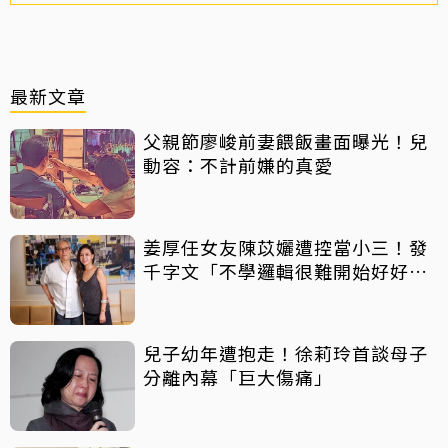
最新文章
父親節廖峻前妻餵飯畫面曝光！兒
動容：不計前嫌的真愛
姜厚任女友陳苡孋遭控當小三！發
千字文「不學邏輯很難開始好好
活」
兒子幼年遭抱走！徐莉玲首談母子
分離內幕「巨大傷痛」