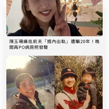
陳玉珊痛批前夫「婚內出軌」遭騙20年！晚
間再PO病房照發聲