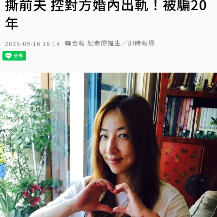
撕前夫 控對方婚內出軌！被騙20
年
聯合報 記者廖福生／即時報導
2025-09-16 16:14