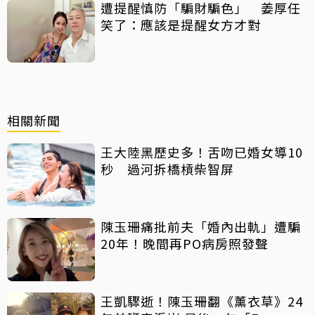
遭提醒慎防「騙財騙色」 姜厚任
笑了：應該是提醒女方才對
相關新聞
王大陸黑歷史多！舌吻已婚女導10
秒 過河拆橋槓柴智屏
陳玉珊痛批前夫「婚內出軌」遭騙
20年！晚間再PO病房照發聲
王凱驟逝！陳玉珊翻《薰衣草》24