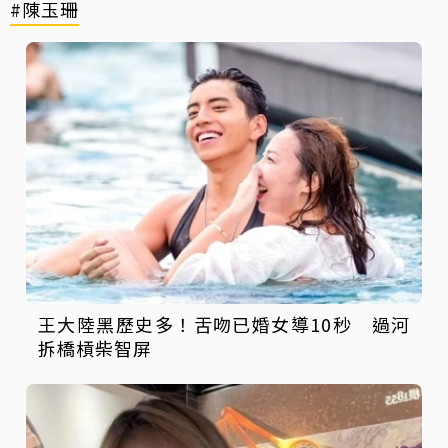
#陳玉珊
王大陸黑歷史多！舌吻已婚女導10秒 過河
拆橋槓柴智屏