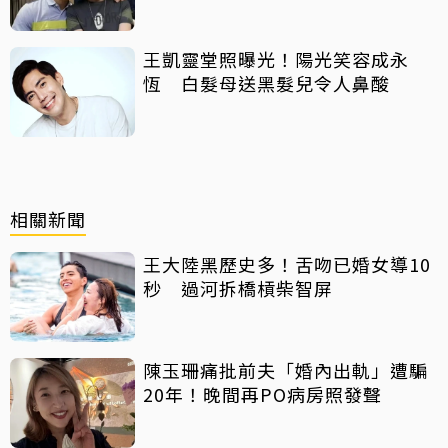
王凱靈堂照曝光！陽光笑容成永
恆 白髮母送黑髮兒令人鼻酸
相關新聞
王大陸黑歷史多！舌吻已婚女導10
秒 過河拆橋槓柴智屏
陳玉珊痛批前夫「婚內出軌」遭騙
20年！晚間再PO病房照發聲