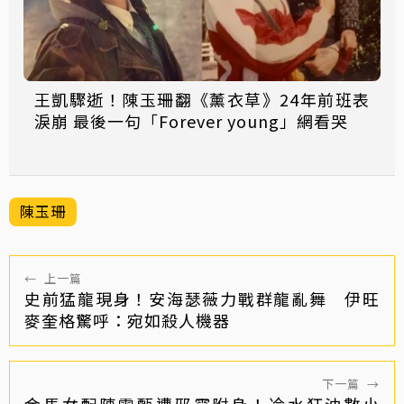
王凱驟逝！陳玉珊翻《薰衣草》24年前班表
淚崩 最後一句「Forever young」網看哭
陳玉珊
←
上一篇
史前猛龍現身！安海瑟薇力戰群龍亂舞 伊旺
麥奎格驚呼：宛如殺人機器
下一篇
→