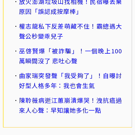
放火澎湖垃圾山找相機！民宿曝丟棄
原因「誤認成按摩棒」
權志龍私下反差萌藏不住！霸總遇大
聲公秒變乖兒子
巫啓賢爆「被詐騙」！一個晚上100
萬瞬間沒了 悲吐心聲
曲家瑞突發聲「我受夠了」！自曝討
好型人格多年：我也會生氣
陳聆薇病逝江蕙崩潰爆哭！洩抗癌過
來人心聲：早知讓她多化一點