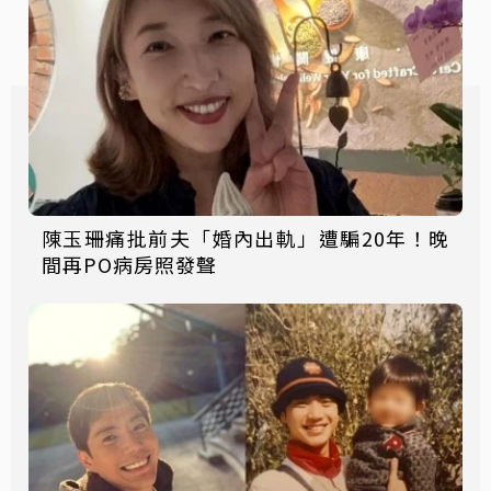
陳玉珊痛批前夫「婚內出軌」遭騙20年！晚
間再PO病房照發聲