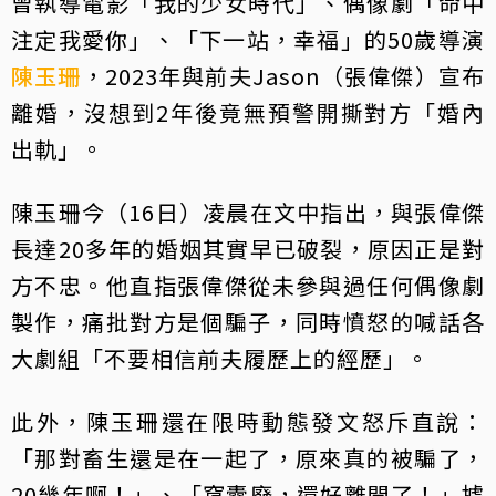
曾執導電影「我的少女時代」、偶像劇「命中
注定我愛你」、「下一站，幸福」的50歲導演
陳玉珊
，2023年與前夫Jason（張偉傑）宣布
離婚，沒想到2年後竟無預警開撕對方「婚內
出軌」。
陳玉珊今（16日）凌晨在文中指出，與張偉傑
長達20多年的婚姻其實早已破裂，原因正是對
方不忠。他直指張偉傑從未參與過任何偶像劇
製作，痛批對方是個騙子，同時憤怒的喊話各
大劇組「不要相信前夫履歷上的經歷」。
此外，陳玉珊還在限時動態發文怒斥直說：
「那對畜生還是在一起了，原來真的被騙了，
20幾年啊！」、「窩囊廢，還好離開了！」據