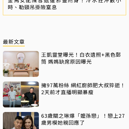
金馬女配陳雪甄遭邪靈附身！冷水狂沖數小
時、勒頸吊掛險窒息
最新文章
王凱靈堂曝光！白衣遺照+黑色郵
筒 媽媽缺席原因曝光
擁97萬粉絲 網紅廚師肥大叔猝逝！
2天前才直播明顯暴瘦
63歲關之琳爆「嬤孫戀」！戀上27
歲男模她親回應了