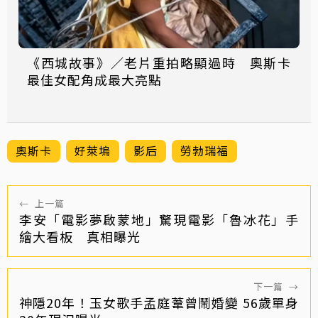
《西城故事》／老片重拍略顯過時 奧斯卡
最佳女配角成最大亮點
奧斯卡
好萊塢
影后
勞勃瑞福
←
上一篇
李安「電影夢啟蒙地」驚現電影「魯冰花」手
繪大看板 真相曝光
下一篇
→
神隱20年！玉女歌手孟庭葦曾鬧婚變 56歲單身