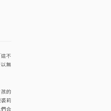
「這不
所以無
女孩的
現裘莉
我們合