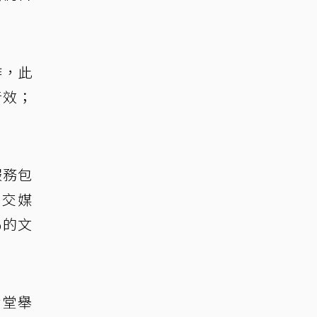
作，此
音效；
服務包
些社交媒
％的文
念堂舉