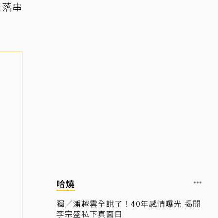
聚落串
哈燒
獨／潘越雲全說了！40年感情曝光 揭開
李宗盛私下真面目