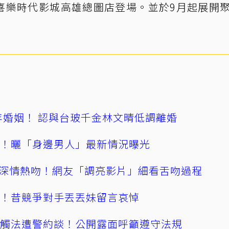
在喜樂時代影城高雄總圖店登場。並於9月起展開
4年婚姻！ 認與台玻千金林文晴低調離婚
產！曬「身邊男人」最新情況曝光
深情熱吻！網友「調亮影片」細看舌吻過程
逝！昔競爭對手丟丟妹留言哀悼
誤觸法遭警約談！公開露面呼籲遵守法規