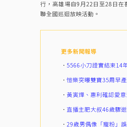
行，高雄場自9月22日至28日
聯全國巡迴放映活動。
更多新聞報導
5566小刀證實結束1
愷樂突曝雙寶35周早
黃寅燁、惠利確認愛意
直播主肥大叔46歲驟
29歲男偶像「寵粉」