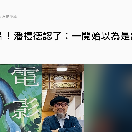
以為是詐騙
片！潘禮德認了：一開始以為是