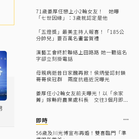
71歲姜厚任戀上小2輪女友！ 她曝
「七世因緣」：3歲就認定是他
「五燈獎」最美主持人報喜！「185公
分帥兒」要百萬名畫當賀禮
演藝工會終於聯絡上田路路 她一聽這名
字卻立刻掛電話
母親病逝昔日家醜再掀！侯炳瑩認封鎖
哥哥侯冠群 兩度抗癌近況曝光
姜厚任小2輪女友前夫曝光！以「余家
菁」嫁縣府農業處科長 交往3個月即...
男
眼
即時
56歲及川光博宣布再婚！雙喜臨門「準