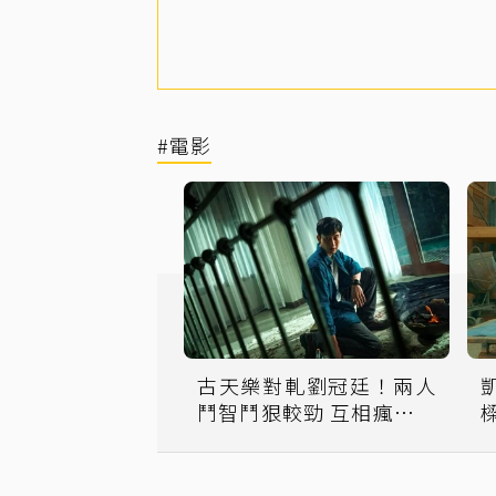
#電影
古天樂對軋劉冠廷！兩人
鬥智鬥狠較勁 互相瘋狂大
嗆