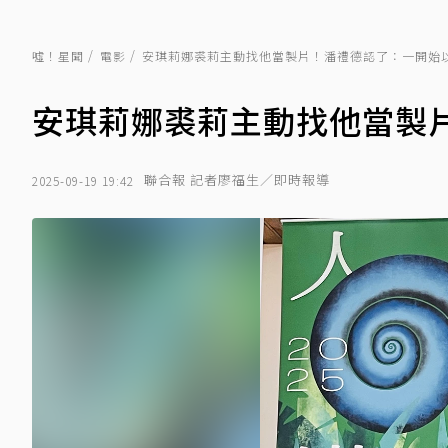
噓！星聞
電影
安琪莉娜裘莉主動找他當製片！潘禮德認了：一開始
安琪莉娜裘莉主動找他當製
聯合報 記者廖福生／即時報導
2025-09-19 19:42