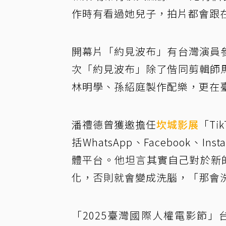
作時有看過她兒子，拍片都會跟
開幕片「約見波布」有台灣演員
次「約見波布」除了偕同剪輯師
林明學、孫紹庭製作配樂，更在
潘禮德曾獲邀擔任
坎城影展
「T
括WhatsApp、Facebook、In
體平台。他坦言其實自己對於新
化，否則就會變成洗腦，「那會
「2025臺灣國際人權電影節」