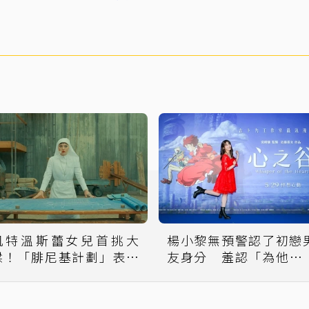
凱特溫斯蕾女兒首挑大
楊小黎無預警認了初戀
樑！「腓尼基計劃」表現
友身分 羞認「為他掉
大將之風
淚」