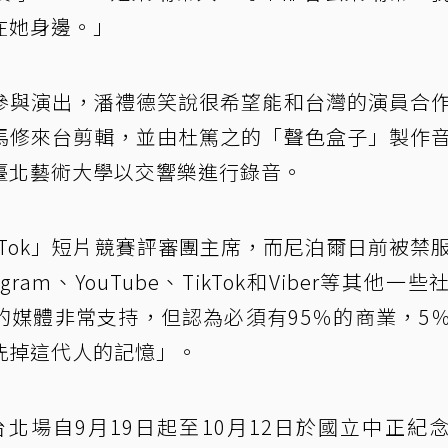
在她身邊。」
參與演出，潘禮德笑說很希望能和台灣的演員合
馬修來台剪輯，並由杜篤之的「聲色盒子」製作
臺北藝術大學以交響樂進行錄音。
ikTok」短片競賽評審團主席，而尼泊爾日前被禁
stagram、YouTube、TikTok和Viber等其他一
的媒體非常支持，但認為必須有95％的商業，5
洗掉這代人的記憶」。
台北場自9月19日起至10月12日於國立中正紀