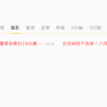
動態
電影
電視
音樂
熱搜
500齣
500歌
75歲大咖影后爆戀小38歲攝影同居6年？遭提告索討2400萬 硬氣反擊絕不給
女兒給她不及格！六
10:25