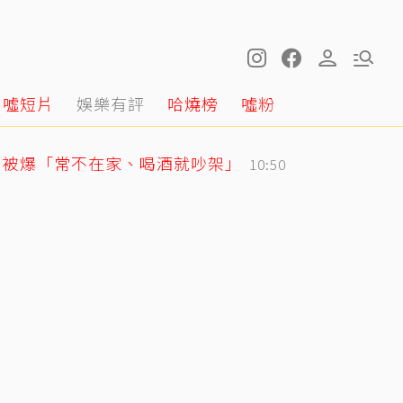
噓短片
娛樂有評
哈燒榜
噓粉
月被爆「常不在家、喝酒就吵架」
10:50