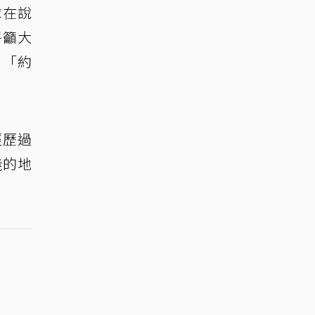
球在說
呼籲大
片「約
經歷過
義的地