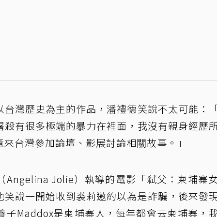
以台灣歷史為主的作品，潘禮德笑說不太可能：
屠殺有很多極端的暴力在裡面，我沒有親身經歷
意來台灣參加論壇、影展討論相關故事。」
（Angelina Jolie）執導的電影「弒父：柬埔寨
他笑說一開始收到裘莉邀約以為是詐騙，後來發
子Maddox是柬埔寨人，每年都會去柬埔寨，