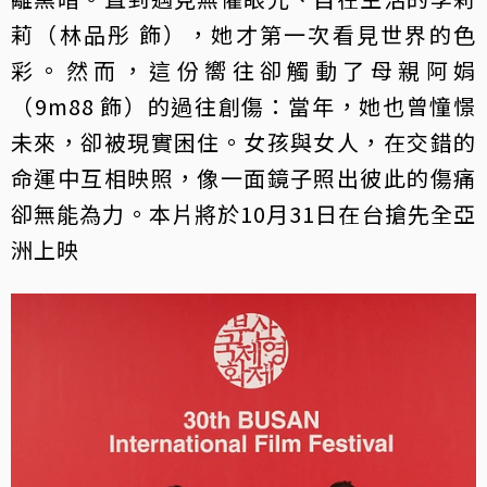
莉（林品彤 飾），她才第一次看見世界的色
彩。然而，這份嚮往卻觸動了母親阿娟
（9m88 飾）的過往創傷：當年，她也曾憧憬
未來，卻被現實困住。女孩與女人，在交錯的
命運中互相映照，像一面鏡子照出彼此的傷痛
卻無能為力。本片將於10月31日在台搶先全亞
洲上映