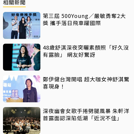
相關新聞
第三屆 500Young／嚴敏勇奪2大
獎 攜手落日飛車躍國際
48歲舒淇深夜突曬素顏照「好久沒
有露臉」 網友好驚訝
鄭伊健台灣開唱 超大咖女神舒淇驚
喜現身！
深夜幽會女歌手捲劈腿風暴 朱軒洋
首露面認深陷低潮「近況不佳」