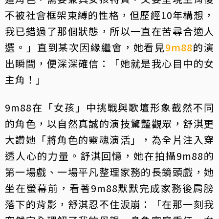
不被社會框架束縛的性格，但歷經10年構想，
我已錯過了那個狀態，所以一直在苦尋合適人
選。」直到某次因緣繼會，她看見
9m88
的演
出瞬間，便深深確信：「她就是我心目中的女
主角！」
9m88在「女孩」中挑戰與歌壇形象截然不同
的角色，以自然真誠的演技驚豔觀眾，舒淇更
大讚她「將角色的靈魂演活」，為全片注入穿
透人心的力量。舒淇回憶，她在拍攝9m88的
第一場戲、一場平凡整理家務的長鏡頭戲，她
坐在螢幕前，看著9m88默默完成家務後肩膀
落下的背影，舒淇忍不住淚崩：「在那一刻我