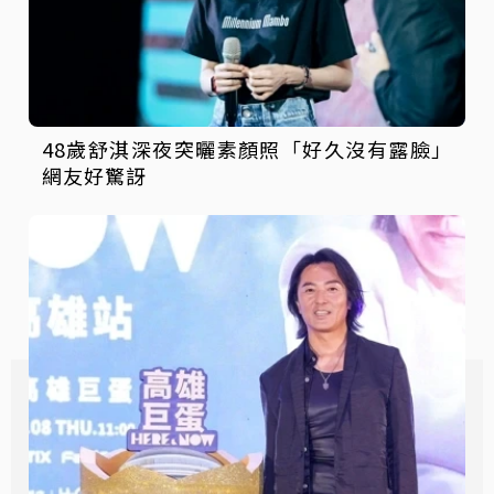
48歲舒淇深夜突曬素顏照「好久沒有露臉」
網友好驚訝