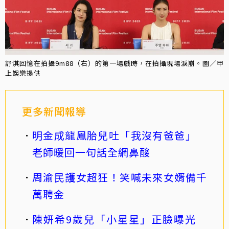
舒淇回憶在拍攝9m88（右）的第一場戲時，在拍攝現場淚崩。圖／甲
上娛樂提供
更多新聞報導
明金成龍鳳胎兒吐「我沒有爸爸」
老師暖回一句話全網鼻酸
周渝民護女超狂！笑喊未來女婿備千
萬聘金
陳妍希9歲兒「小星星」正臉曝光