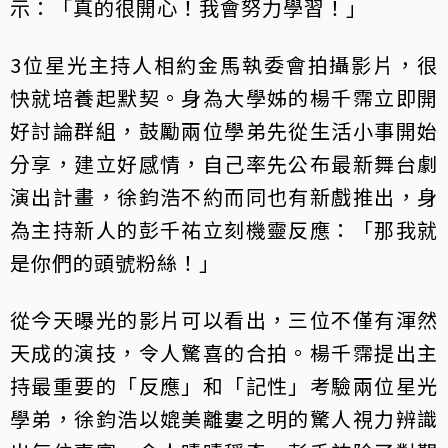
示：「真的很開心！我會努力學習！」
3位星光主持人相約金馬執委會拍攝影片，很
快就培養起默契。身為大學姊的楊千霈立即開
好討論群組，鼓勵兩位學弟先從生活小事開始
分享，建立好感情，自己率先公布最新舞台劇
演出計畫，徐鈞浩不約而同也有新戲推出，身
為主持新人的彭千祐立刻機靈反應：「那我就
是你們的頭號粉絲！」
從今天曝光的影片可以看出，三位不僅有渾然
天成的演技，令人驚喜的合拍。楊千霈提出主
持最重要的「反應」和「記性」考驗兩位星光
學弟，徐鈞浩以媲美離婁之明的驚人視力辨識