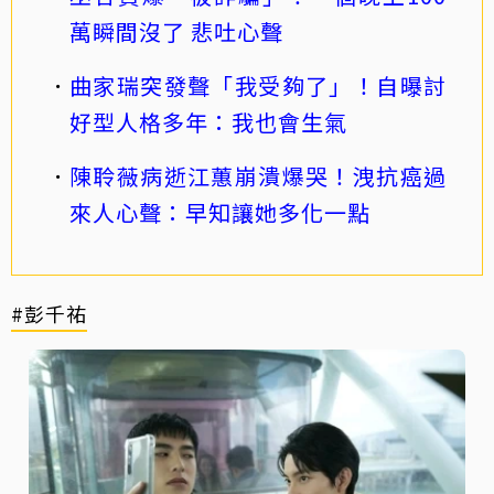
萬瞬間沒了 悲吐心聲
曲家瑞突發聲「我受夠了」！自曝討
好型人格多年：我也會生氣
陳聆薇病逝江蕙崩潰爆哭！洩抗癌過
來人心聲：早知讓她多化一點
#彭千祐