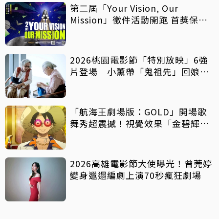
第二屆「Your Vision, Our
Mission」徵件活動開跑 首獎保證
影像化
2026桃園電影節「特別放映」6強
片登場 小薰帶「鬼祖先」回娘
家！
「航海王劇場版：GOLD」開場歌
舞秀超震撼！視覺效果「金碧輝
煌」
2026高雄電影節大使曝光！曾莞婷
變身邋遢編劇上演70秒瘋狂劇場