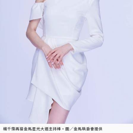
楊千霈再接金馬星光大道主持棒。圖／金馬執委會提供