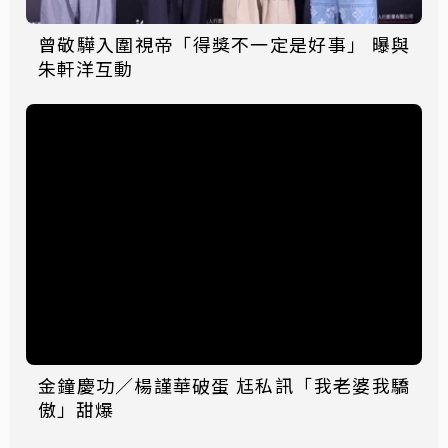
曾敬驊入圍視帝「得獎不一定是好事」 曝與
朱軒洋互動
金鐘慶功／楊謹華破蛋 尪私訊「我老婆我驕
傲」甜爆