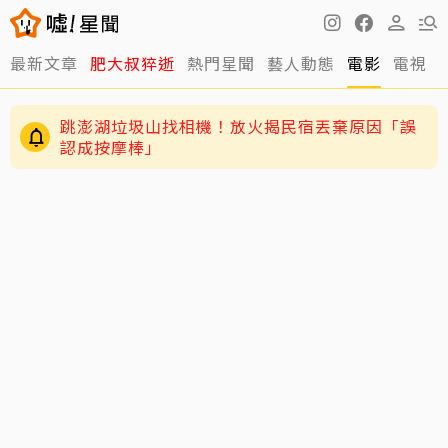
最新文章
肥大叔猝逝
熱門星聞
藝人動態
電影
電視
跳澎湖垃圾山找相機！放火揭民宿丟棄原因「誤
認成按摩棒」
離世前48小時還在直播！網紅「肥大叔」猝逝 暴
瘦粉絲疑「早覺得不對」