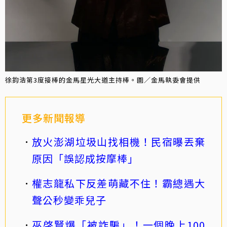
徐鈞浩第3度接棒的金馬星光大道主持棒。圖／金馬執委會提供
更多新聞報導
放火澎湖垃圾山找相機！民宿曝丟棄
原因「誤認成按摩棒」
權志龍私下反差萌藏不住！霸總遇大
聲公秒變乖兒子
巫啓賢爆「被詐騙」！一個晚上100