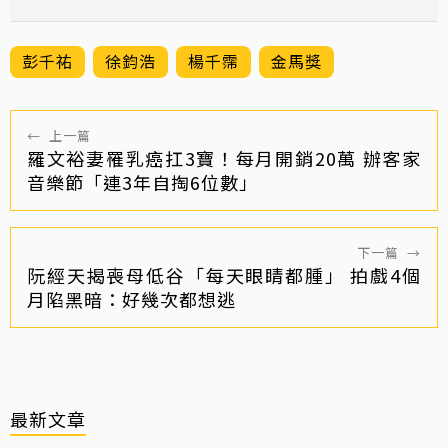
彭千祐
徐鈞浩
楊千霈
金馬獎
←
上一篇
羅文裕妻罹乳癌扛3寶！每月開銷20萬 辦客家
音樂節「連3年自掏6位數」
下一篇
→
阮經天揭喪母低谷「每天眼睛都腫」 拍戲4個
月陷黑暗：好幾次都想逃
最新文章