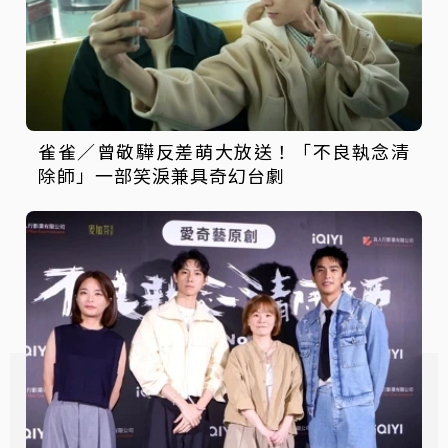
雀雀／曾敬驊反差萌大放送！「不良執念清
除師」一部笑淚兼具奇幻台劇