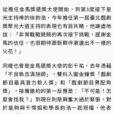
從擔任金馬獎遞獎大使開始，到第3度接下星
光主持棒的徐鈞浩，今年擔任第一屆臺北戲劇
獎聚光大道主持的表現也有目共睹，他謙虛地
說：「非常戰戰兢兢的再次接下挑戰，感謝金
馬的信任，也很期待跟新夥伴激盪出不一樣的
火花！」
同樣也曾是金馬遞獎大使的彭千祐，去年憑藉
「不良執念清除師」，雙料入圍金鐘獎「戲劇
節目最具潛力新人獎」和「戲劇節目男配角
獎」，接獲邀約的第一反應是：「不可能！怎
麼會找我？」到現在則是興奮大過於緊張。對
於能夠與千霈姐和學長鈞浩一起搭檔，他表