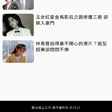
玉女紅星金馬影后之路慘遭三振 卻
嫁入豪門
林青霞拍得最不開心的港片？造型
超美卻悶悶不樂
聯合線上公司 著作權所有 ©2025