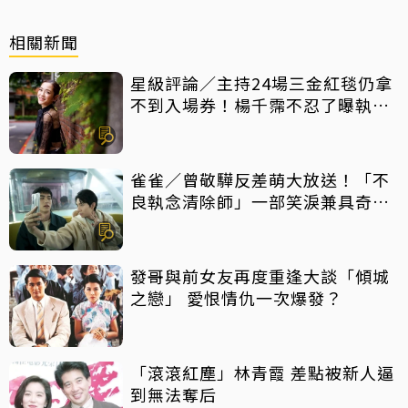
相關新聞
星級評論／主持24場三金紅毯仍拿
不到入場券！楊千霈不忍了曝執委
會1舉動「當場爆淚」
雀雀／曾敬驊反差萌大放送！「不
良執念清除師」一部笑淚兼具奇幻
台劇
發哥與前女友再度重逢大談「傾城
之戀」 愛恨情仇一次爆發？
「滾滾紅塵」林青霞 差點被新人逼
到無法奪后