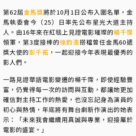
第62屆
金馬獎
將於10月1日公布入圍名單，金
馬執委會今（25）日率先公布星光大道主持
人。由16年來在紅毯上見證電影璀璨的
楊千霈
領軍，第3度接棒的
徐鈞浩
搭檔曾任金馬60遞
獎大使的
彭千祐
，一起迎接今年表現最優秀的
影人們。
一路見證華語電影變遷的楊千霈，即使經驗豐
富，仍覺得每一次的訪問與互動，都讓她更加
確信對主持工作的熱愛，也沒忘記身為演員的
初心與熱情，年底將有舞台劇新作演出的她表
示：「未來我會繼續用真誠與專業，迎接屬於
電影的盛宴。」