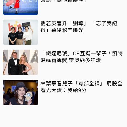
劉若英晉升「劉導」 「忘了我記
得」幕後秘辛曝光
「鐵達尼號」CP互挺一輩子！凱特
溫絲蕾蛻變 李奧納多狂讚
林葉亭看兒子「背部全裸」 屁股全
看光大讚：我給9分