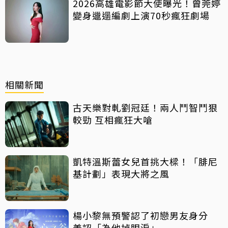
2026高雄電影節大使曝光！曾莞婷
變身邋遢編劇上演70秒瘋狂劇場
相關新聞
古天樂對軋劉冠廷！兩人鬥智鬥狠
較勁 互相瘋狂大嗆
凱特溫斯蕾女兒首挑大樑！「腓尼
基計劃」表現大將之風
楊小黎無預警認了初戀男友身分
羞認「為他掉眼淚」