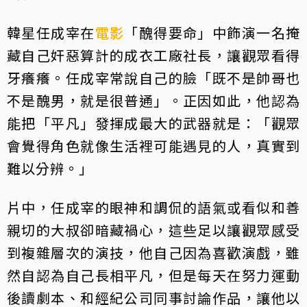
韓星任成宰在
電影
「醜得要命」中飾演一名掩
藏自己奸惡算計的成衣工廠社長，讓觀眾看得
牙癢癢。任成宰常說自己的臉「既不是帥哥也
不是醜男，就是很普通」。正因如此，他認為
能把「平凡」發揮成最大的武器就是：「觀眾
會覺得角色就像生活裡可能遇見的人，真實到
難以分辨。」
片中，任成宰的眼神和調侃的語氣或看似和善
親切的大叔卻暗藏禍心，這些足以讓觀眾感受
到複雜層次的演技，他自己因為喜歡演戲，雖
然自認為自己長相平凡，但是每天在努力運動
後讀劇本、和經紀公司同事討論作品，讓他以