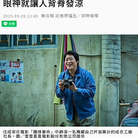
眼神就讓人背脊發涼
聯合報 記者廖福生／即時報導
2025-09-26 13:45
任成宰在電影「醜得要命」中飾演一名掩藏自己奸惡算計的成衣工廠
社長。圖／壹壹喜喜電影股份有限公司提供