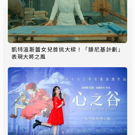
凱特溫斯蕾女兒首挑大樑！「腓尼基計劃」
表現大將之風