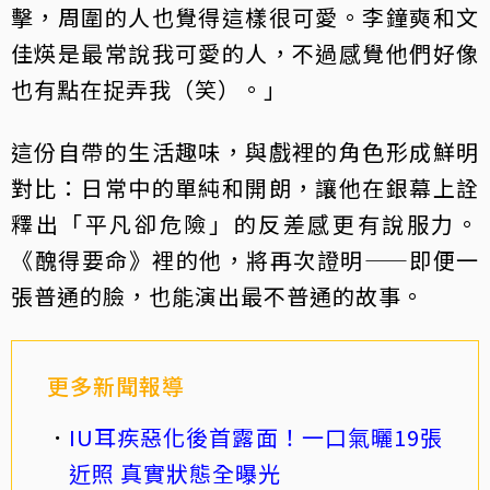
擊，周圍的人也覺得這樣很可愛。李鐘奭和文
佳煐是最常說我可愛的人，不過感覺他們好像
也有點在捉弄我（笑）。」
這份自帶的生活趣味，與戲裡的角色形成鮮明
對比：日常中的單純和開朗，讓他在銀幕上詮
釋出「平凡卻危險」的反差感更有說服力。
《醜得要命》裡的他，將再次證明——即便一
張普通的臉，也能演出最不普通的故事。
更多新聞報導
IU耳疾惡化後首露面！一口氣曬19張
近照 真實狀態全曝光