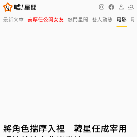
最新文章
姜厚任公開女友
熱門星聞
藝人動態
電影
電
將角色揣摩入裡 韓星任成宰用