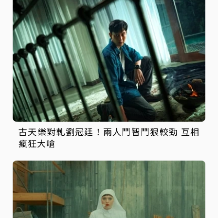
古天樂對軋劉冠廷！兩人鬥智鬥狠較勁 互相
瘋狂大嗆