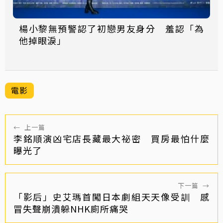
楊小黎無預警認了初戀男友身分 羞認「為
他掉眼淚」
電影
←
上一篇
李銘順演凶宅店長藏最大祕密 買房最怕什麼
曝光了
下一篇
→
「影后」史艾瑪首闖日本劇組天天像受訓 感
冒失聲崩潰躲NHK廁所痛哭