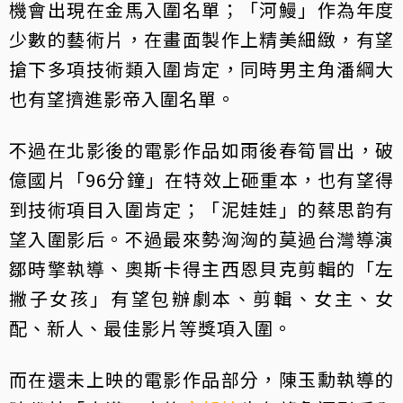
機會出現在金馬入圍名單；「河鰻」作為年度
少數的藝術片，在畫面製作上精美細緻，有望
搶下多項技術類入圍肯定，同時男主角潘綱大
也有望擠進影帝入圍名單。
不過在北影後的電影作品如雨後春筍冒出，破
億國片「96分鐘」在特效上砸重本，也有望得
到技術項目入圍肯定；「泥娃娃」的蔡思韵有
望入圍影后。不過最來勢洶洶的莫過台灣導演
鄒時擎執導、奧斯卡得主西恩貝克剪輯的「左
撇子女孩」有望包辦劇本、剪輯、女主、女
配、新人、最佳影片等獎項入圍。
而在還未上映的電影作品部分，陳玉勳執導的