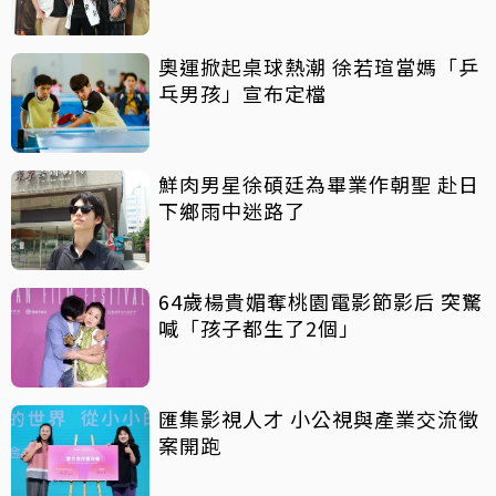
奧運掀起桌球熱潮 徐若瑄當媽「乒
乓男孩」宣布定檔
鮮肉男星徐碩廷為畢業作朝聖 赴日
下鄉雨中迷路了
64歲楊貴媚奪桃園電影節影后 突驚
喊「孩子都生了2個」
匯集影視人才 小公視與產業交流徵
案開跑