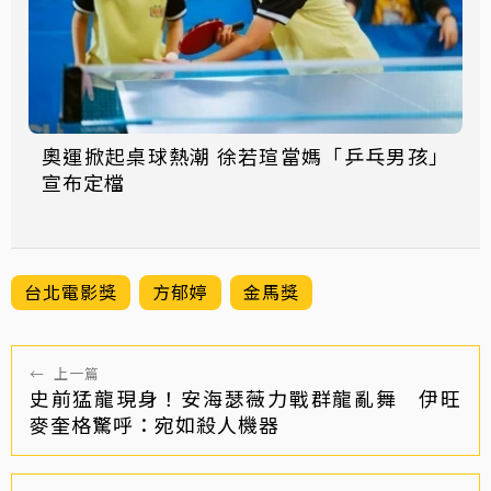
奧運掀起桌球熱潮 徐若瑄當媽「乒乓男孩」
宣布定檔
台北電影獎
方郁婷
金馬獎
←
上一篇
史前猛龍現身！安海瑟薇力戰群龍亂舞 伊旺
麥奎格驚呼：宛如殺人機器