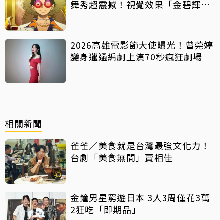
舞秀超震撼！視覺效果「金碧輝
煌」
2026高雄電影節大使曝光！曾莞婷
變身邋遢編劇上演70秒瘋狂劇場
相關新聞
雀雀／美食就是台灣最強文化力！
台劇「美食無間」賣相佳
金鐘男星窮遊日本 3人3周僅花3萬
2狂吃「即期品」