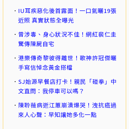
IU耳疾惡化後首露面！一口氣曬19張
近照 真實狀態全曝光
曾涉毒、身心狀況不佳！網紅裴仁圭
驚傳陳屍自宅
港樂傳奇黎彼得離世！歌神許冠傑曬
手寫信悼念黃金搭檔
SJ始源早餐店打卡！親民「碰拳」中
文直問：我停車可以嗎？
陳聆薇病逝江蕙崩潰爆哭！洩抗癌過
來人心聲：早知讓她多化一點