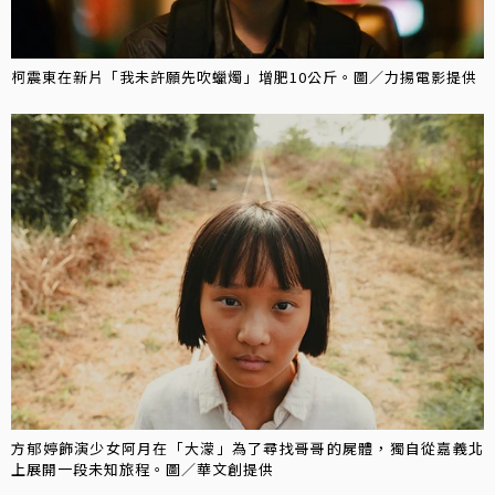
柯震東在新片「我未許願先吹蠟燭」增肥10公斤。圖／力揚電影提供
方郁婷飾演少女阿月在「大濛」為了尋找哥哥的屍體，獨自從嘉義北
上展開一段未知旅程。圖／華文創提供