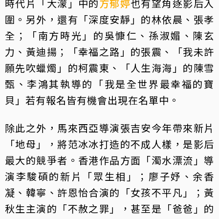
時代片「大濛」中的
方郁婷
也有望角逐影后入
圍。另外，還有「深度安靜」的林依晨、張孝
全；「南方時光」的吳慷仁、孫淑媚、陳玄
力、黃迪揚；「幸福之路」的張震、「我未許
願先吹蠟燭」的柯震東、「人生海海」的陳雪
甄、李鴻其執導的「我是全世界最幸福的寶
貝」若有報名皆有機會出現在名單中。
除此之外，馬來西亞導演張吉安今年帶來新片
「地母」，將范冰冰打造的不成人樣，是影后
最大的競爭者。香港作品方面「濁水漂流」導
演李駿碩的新片「眾生相」；廖子妤、余香
凝、韓寧、許恩怡合演的「女孩不平凡」；黃
秋生主演的「不赦之罪」，甚至是「爸爸」的