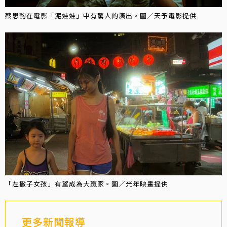
蔡思韵在電影「泥娃娃」中有驚人的演出。圖／天予電影提供
「左撇子女孩」有望成為大贏家。圖／光年映畫提供
更多新聞報導