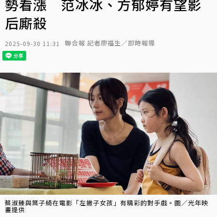
勢看漲 范冰冰、方郁婷有望影
后廝殺
聯合報 記者廖福生／即時報導
2025-09-30 11:31
蔡淑臻與葉子綺在電影「左撇子女孩」有精彩的對手戲。圖／光年映
畫提供