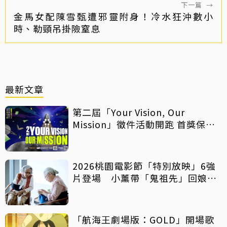
下一篇
→
金馬女配陳雪甄遭邪靈附身！冷水狂沖數小
時、勒頸吊掛險窒息
最新文章
第二屆「Your Vision, Our
Mission」徵件活動開跑 首獎保證
影像化
2026桃園電影節「特別放映」6強
片登場 小薰帶「鬼祖先」回娘
家！
「航海王劇場版：GOLD」開場歌