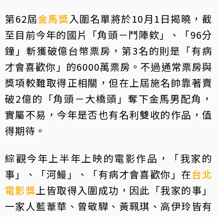
第62屆
金馬獎
入圍名單將於10月1日揭曉，截
至目前今年的國片「角頭－鬥陣欸」、「96分
鐘」斬獲破億台幣票房，第3名的則是「有病
才會喜歡你」的6000萬票房。不過通常票房與
獎項較難取得正相關，但在上屆施名帥靠著賣
破2億的「角頭－大橋頭」奪下金馬男配角，
實屬不易，今年是否也有名利雙收的作品，值
得期待。
綜觀今年上半年上映的電影作品，「我家的
事」、「河鰻」、「有病才會喜歡你」在
台北
電影獎
上皆取得入圍成功，因此「我家的事」
一家人藍葦華、曾敬驊、黃珮琪、高伊玲皆有