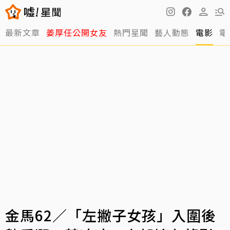
最新文章
姜厚任公開女友
熱門星聞
藝人動態
電影
電
金馬62／「左撇子女孩」入圍後