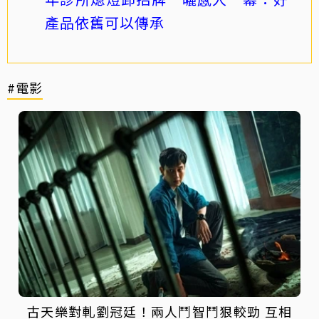
產品依舊可以傳承
#電影
古天樂對軋劉冠廷！兩人鬥智鬥狠較勁 互相