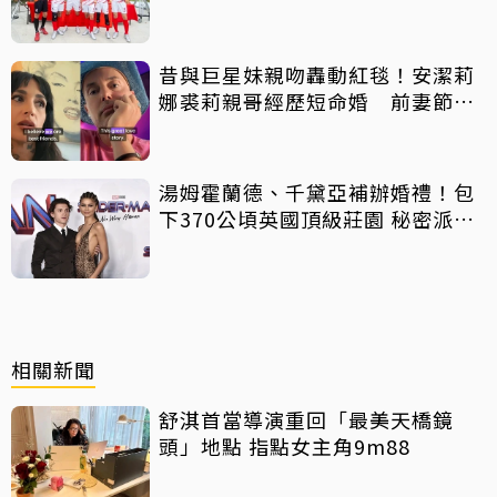
客串
昔與巨星妹親吻轟動紅毯！安潔莉
娜裘莉親哥經歷短命婚 前妻節目
中出櫃：終於自由了
湯姆霍蘭德、千黛亞補辦婚禮！包
下370公頃英國頂級莊園 秘密派對
曝光
相關新聞
舒淇首當導演重回「最美天橋鏡
頭」地點 指點女主角9m88