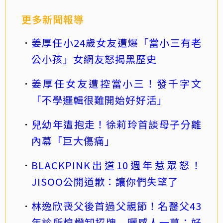
更多新聞報導
姜厚任小24歲女友遭爆「當小三有老
公小孩」女網友怒揭黑歷史
姜厚任女友遭控當小三！發千字文
「不學邏輯很難開始好好活」
兒幼年遭抱走！徐莉玲首談母子分離
內幕「巨大傷痛」
BLACKPINK出道10週年惹眾怒！
JISOO公開道歉：讓你們失望了
林逸欣喪父後首過父親節！名醫父43
年診所熄燈卸招牌 曬感人一幕：好