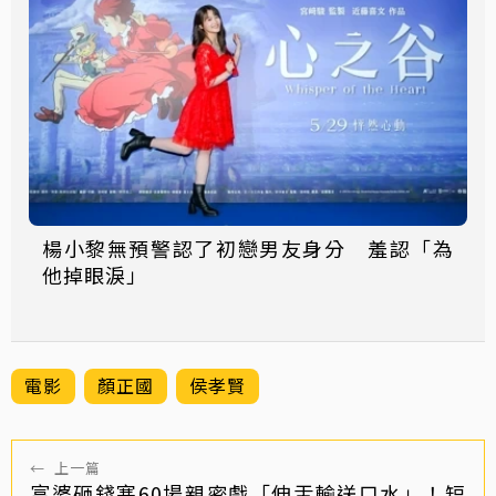
楊小黎無預警認了初戀男友身分 羞認「為
他掉眼淚」
電影
顏正國
侯孝賢
←
上一篇
富婆砸錢塞60場親密戲「伸舌輸送口水」！短