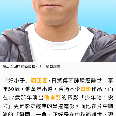
顏正國因肺腺癌離世。圖／摘自臉書
「好小子」
顏正國
7日驚傳因肺腺癌辭世，享
年50歲，他童星出道，演過不少
電影
作品，而
在17歲那年演出
侯孝賢
的電影「少年吔！安
啦」更是影史經典的黑道電影。而他在片中飾
演的「阿國」一角，正好是在中秋節離世，現