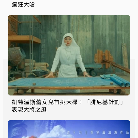
瘋狂大嗆
凱特溫斯蕾女兒首挑大樑！「腓尼基計劃」
表現大將之風