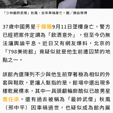
「少林最帥武僧」秋風，去年車禍身亡。圖／摘自微博
37歲中國男星
于朦朧
9月11日墜樓身亡，警方
已經把案件定調為「飲酒意外」，但至今仍無
法讓輿論平息。近日又有網友爆料，北京的
「798美術館」竟疑似就是他生前遭囚禁的地
點之一。
該館內還陳列不少與他生前穿著極為相似的外
套與鞋款，更讓人髮指的是，館場中還出現多
樣乾屍標本，其中一具頭顱輪廓酷似已故男星
喬任梁
。還有過去被稱為「最帥武僧」秋風
（邢中平）因車禍過世，也疑似成為館內展