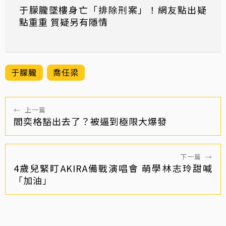
于朦朧墜樓身亡「排除刑案」！網友點出疑
點重重 質疑另有隱情
于朦朧
喬任梁
←
上一篇
閻奕格豁出去了？被逼到極限大爆發
下一篇
→
4歲兒緊盯AKIRA備戰演唱會 萌學林志玲甜喊
「加油」