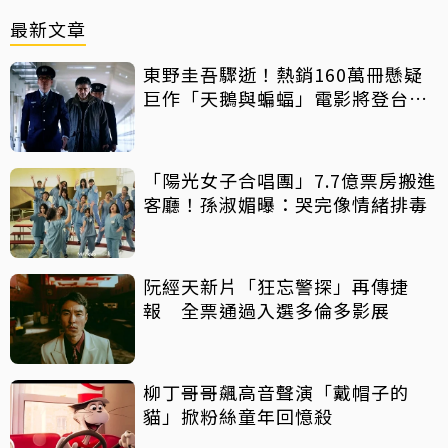
最新文章
東野圭吾驟逝！熱銷160萬冊懸疑
巨作「天鵝與蝙蝠」電影將登台上
映
「陽光女子合唱團」7.7億票房搬進
客廳！孫淑媚曝：哭完像情緒排毒
阮經天新片「狂忘警探」再傳捷
報 全票通過入選多倫多影展
柳丁哥哥飆高音聲演「戴帽子的
貓」掀粉絲童年回憶殺