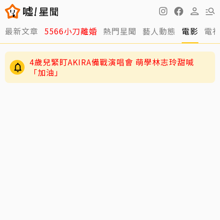
最新文章
5566小刀離婚
熱門星聞
藝人動態
電影
電
4歲兒緊盯AKIRA備戰演唱會 萌學林志玲甜喊
「加油」
29歲男偶像「寵粉」誤觸法遭警約談！公開露面
呼籲遵守法規