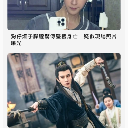
狗仔爆于朦朧驚傳墜樓身亡 疑似現場照片
曝光