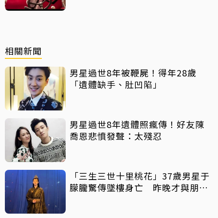
相關新聞
男星過世8年被鞭屍！得年28歲
「遺體缺手、肚凹陷」
男星過世8年遺體照瘋傳！好友陳
喬恩悲憤發聲：太殘忍
「三生三世十里桃花」37歲男星于
朦朧驚傳墜樓身亡 昨晚才與朋友
聚會