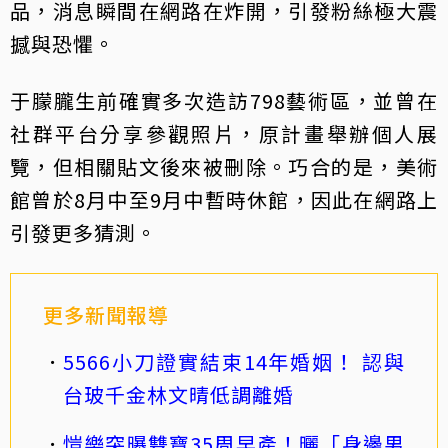
品，消息瞬間在網路在炸開，引發粉絲極大震
撼與恐懼。
于朦朧生前確實多次造訪798藝術區，並曾在
社群平台分享參觀照片，原計畫舉辦個人展
覽，但相關貼文後來被刪除。巧合的是，美術
館曾於8月中至9月中暫時休館，因此在網路上
引發更多猜測。
更多新聞報導
5566小刀證實結束14年婚姻！ 認與
台玻千金林文晴低調離婚
愷樂突曝雙寶35周早產！曬「身邊男