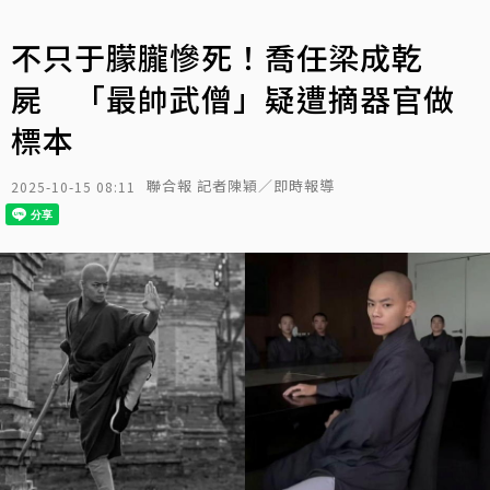
不只于朦朧慘死！喬任梁成乾
屍 「最帥武僧」疑遭摘器官做
標本
聯合報 記者陳穎／即時報導
2025-10-15 08:11