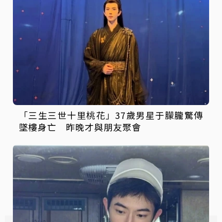
「三生三世十里桃花」37歲男星于朦朧驚傳
墜樓身亡 昨晚才與朋友聚會