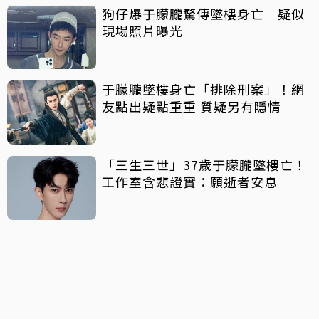
狗仔爆于朦朧驚傳墜樓身亡 疑似
現場照片曝光
于朦朧墜樓身亡「排除刑案」！網
友點出疑點重重 質疑另有隱情
「三生三世」37歲于朦朧墜樓亡！
工作室含悲證實：願逝者安息