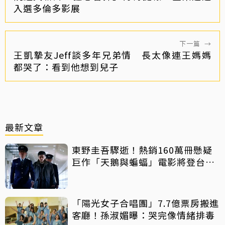
入選多倫多影展
下一篇
→
王凱摯友Jeff談多年兄弟情 長太像連王媽媽
都哭了：看到他想到兒子
最新文章
東野圭吾驟逝！熱銷160萬冊懸疑
巨作「天鵝與蝙蝠」電影將登台上
映
「陽光女子合唱團」7.7億票房搬進
客廳！孫淑媚曝：哭完像情緒排毒