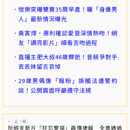
愷樂突曝雙寶35周早產！曬「身邊男
人」最新情況曝光
黃寅燁、惠利確認愛意深情熱吻！網
友「調亮影片」細看舌吻過程
直播主肥大叔46歲驟逝！昔競爭對手
丟丟妹留言哀悼
29歲男偶像「寵粉」誤觸法遭警約
談！公開露面呼籲遵守法規
←
上一篇
阮經天新片「狂忘警探」再傳捷報 全票通過