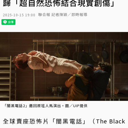
歸「超自然恐怖結合現實創傷」
聯合報 記者陳穎／即時報導
2025-10-15 19:00
「闇黑電話2」邀回原班人馬演出。圖／UIP提供
全球賣座恐怖片「闇黑電話」（The Black