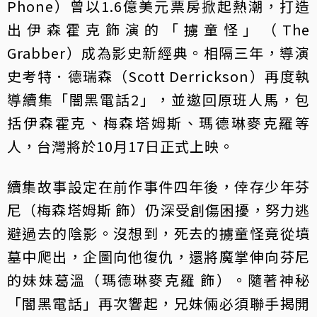
Phone）曾以1.6億美元票房掀起熱潮，打造
出伊森霍克飾演的「擄童怪」（The
Grabber）成為影史新經典。相隔三年，導演
史考特．德瑞森（Scott Derrickson）再度執
導續集「闇黑電話2」，並邀回原班人馬，包
括伊森霍克、梅森塔姆斯、瑪德琳麥克羅等
人，台灣將於10月17日正式上映。
續集故事設定在前作事件四年後，倖存少年芬
尼（梅森塔姆斯 飾）仍深受創傷困擾，努力逃
避過去的陰影。沒想到，死去的擄童怪竟從墳
墓中爬出，企圖向他復仇，還將魔掌伸向芬尼
的妹妹葛溫（瑪德琳麥克羅 飾）。隨著神秘
「闇黑電話」再次響起，兄妹倆必須聯手揭開