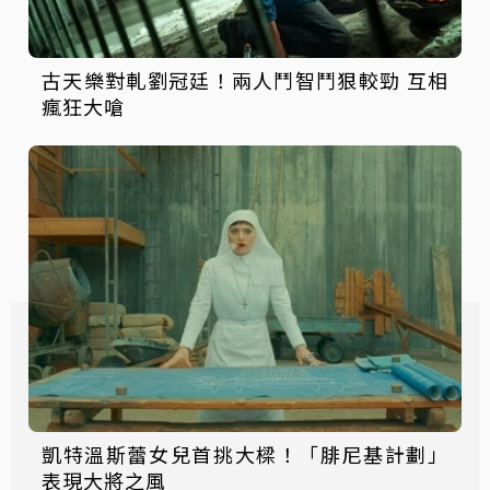
古天樂對軋劉冠廷！兩人鬥智鬥狠較勁 互相
瘋狂大嗆
凱特溫斯蕾女兒首挑大樑！「腓尼基計劃」
表現大將之風