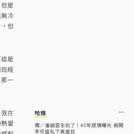
，但是
毫無冷
青，但
「這是
到班經
歷那一
是我在
哈燒
的熱愛
獨／潘越雲全說了！40年感情曝光 揭開
李宗盛私下真面目
動感和