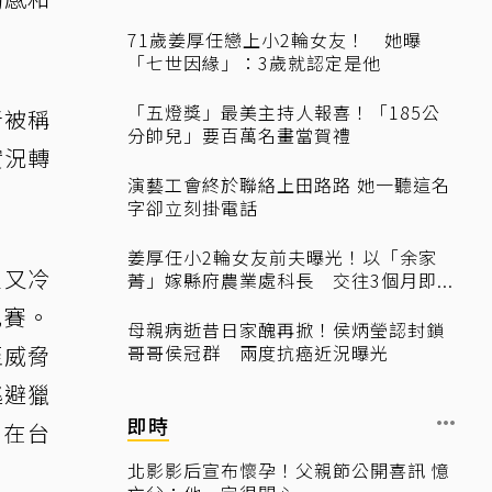
71歲姜厚任戀上小2輪女友！ 她曝
「七世因緣」：3歲就認定是他
「五燈獎」最美主持人報喜！「185公
者被稱
分帥兒」要百萬名畫當賀禮
實況轉
演藝工會終於聯絡上田路路 她一聽這名
字卻立刻掛電話
姜厚任小2輪女友前夫曝光！以「余家
足又冷
菁」嫁縣府農業處科長 交往3個月即...
比賽。
母親病逝昔日家醜再掀！侯炳瑩認封鎖
至威脅
哥哥侯冠群 兩度抗癌近況曝光
逃避獵
即時
日在台
北影影后宣布懷孕！父親節公開喜訊 憶