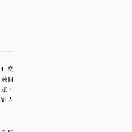
有什麼
好幾個
天賦，
找對人
是最能