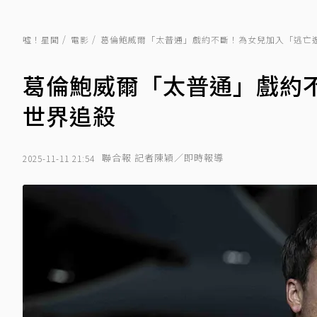
噓！星聞
電影
葛倫鮑威爾「太普通」戲約不斷！為女兒加入「逃亡
葛倫鮑威爾「太普通」戲約
世界追殺
聯合報 記者陳穎／即時報導
2025-11-11 21:54