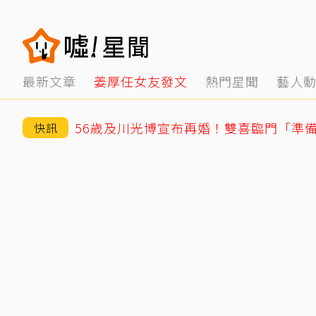
最新文章
姜厚任女友發文
熱門星聞
藝人
56歲及川光博宣布再婚！雙喜臨門「準
快訊