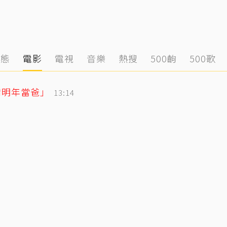
動態
電影
電視
音樂
熱搜
500齣
500歌
備明年當爸」
13:14