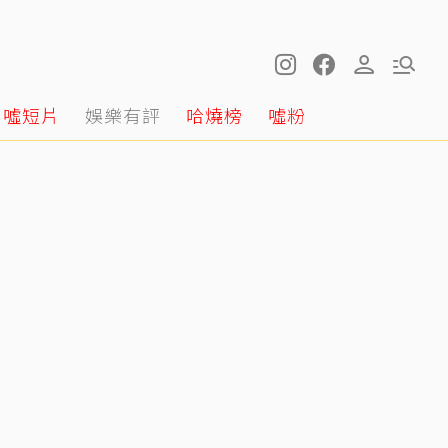
噓短片
娛樂有評
哈燒榜
噓粉