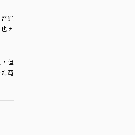
「普通
，也因
漢，但
走進電