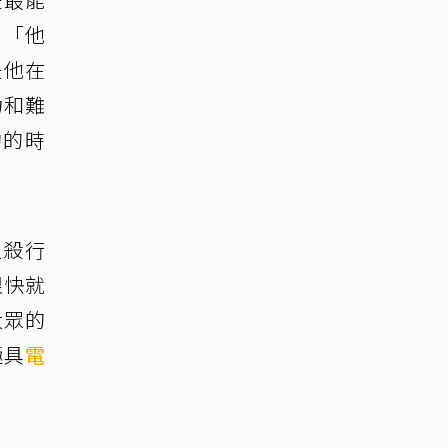
：「他
是他在
力和難
約的時
追殺行
很快就
大眾的
極具
電