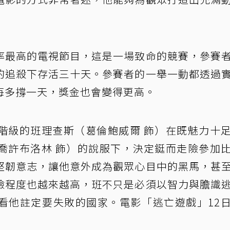
率最高的電視節目，這是一場致命的競賽，參賽
的追殺下存活三十天。參賽者的一舉一動都透過
每多撐一天，獎金也會變得更高。
階級的班理查斯（葛倫鮑威爾 飾）在既魅力十
喬許布洛林 飾）的說服下，決定鋌而走險參加
堅韌意志，讓他意外成為觀眾心目中的黑馬，甚
險程度也越來越高，班不只是必須以智力與膽識
看他註定要失敗的國家。電影「逃亡遊戲」12