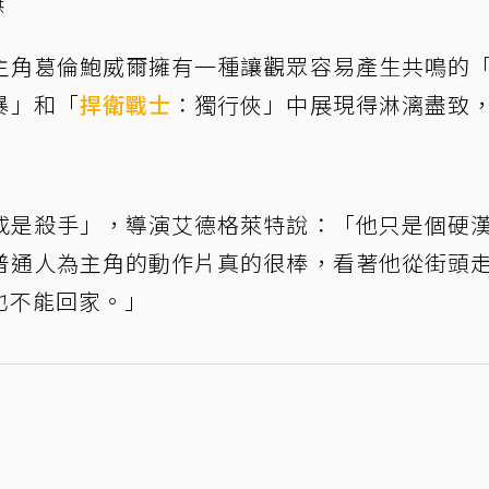
供
主角葛倫鮑威爾擁有一種讓觀眾容易產生共鳴的
暴」和「
捍衛戰士
：獨行俠」中展現得淋漓盡致
或是殺手」，導演艾德格萊特說：「他只是個硬
普通人為主角的動作片真的很棒，看著他從街頭
也不能回家。」