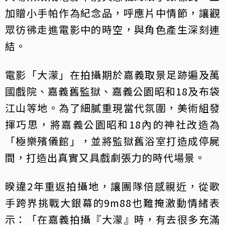
加贈小手帕作為紀念品，呼應片中情節，讓觀
眾彷彿走進電影中的時空，與角色產生深刻連
結。
電影「大濛」在拍攝期於嘉義取景足跡遍及萬
國戲院、嘉義舊監獄、嘉義公園昭和18及布袋
江山等地。為了細膩重現當代氛圍，美術組發
揮巧思，將嘉義公園昭和18內的神社改造為
「極樂殯儀館」，並將監獄舊浴室打造成停屍
間，打造出真實又具戲劇張力的時代場景。
暌違2年重返拍攝地，讓團隊倍感親近，從歌
手跨界挑戰大銀幕的9m88也難掩激動情緒表
示：「在嘉義拍攝『大濛』時，有去很多充滿