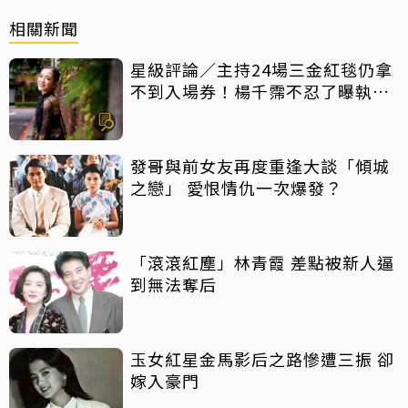
相關新聞
星級評論／主持24場三金紅毯仍拿
不到入場券！楊千霈不忍了曝執委
會1舉動「當場爆淚」
發哥與前女友再度重逢大談「傾城
之戀」 愛恨情仇一次爆發？
「滾滾紅塵」林青霞 差點被新人逼
到無法奪后
玉女紅星金馬影后之路慘遭三振 卻
嫁入豪門