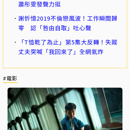
蕭彤雯發聲力挺
謝忻憶2019不倫戀風波！工作瞬間歸
零 認「咎由自取」吐心聲
「T恤乾了為止」第5集大反轉！失蹤
丈夫突喊「我回來了」全網氣炸
#電影