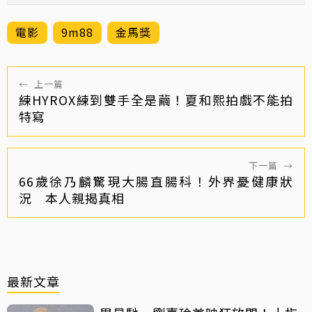
電影
9m88
金馬獎
←
上一篇
練HYROX練到雙手全是繭！夏和熙拍戲不能拍
特寫
下一篇
→
66歲徐乃麟驚現大腸直腸科！外界憂健康狀
況 本人親揭真相
最新文章