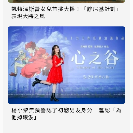
凱特溫斯蕾女兒首挑大樑！「腓尼基計劃」
表現大將之風
楊小黎無預警認了初戀男友身分 羞認「為
他掉眼淚」