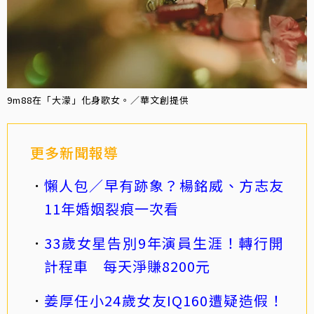
9m88在「大濛」化身歌女。／華文創提供
更多新聞報導
懶人包／早有跡象？楊銘威、方志友
11年婚姻裂痕一次看
33歲女星告別9年演員生涯！轉行開
計程車 每天淨賺8200元
姜厚任小24歲女友IQ160遭疑造假！