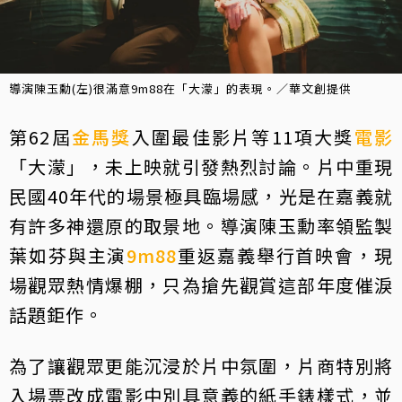
導演陳玉勳(左)很滿意9m88在「大濛」的表現。／華文創提供
第62屆
金馬獎
入圍最佳影片等11項大獎
電影
「大濛」，未上映就引發熱烈討論。片中重現
民國40年代的場景極具臨場感，光是在嘉義就
有許多神還原的取景地。導演陳玉勳率領監製
葉如芬與主演
9m88
重返嘉義舉行首映會，現
場觀眾熱情爆棚，只為搶先觀賞這部年度催淚
話題鉅作。
為了讓觀眾更能沉浸於片中氛圍，片商特別將
入場票改成電影中別具意義的紙手錶樣式，並