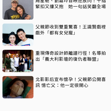
周星馳、劉嘉玲首映狂放閃！十指
緊扣又摟又抱 她一句話笑翻全場
父親節收到雙重驚喜！王識賢戲裡
戲外「都有女兒寵」
重現傳奇設計師離譜行徑！名導拍
出「義大利影壇的復仇者聯盟」
北影影后宣布懷孕！父親節公開喜
訊 憶亡父：他一定很開心