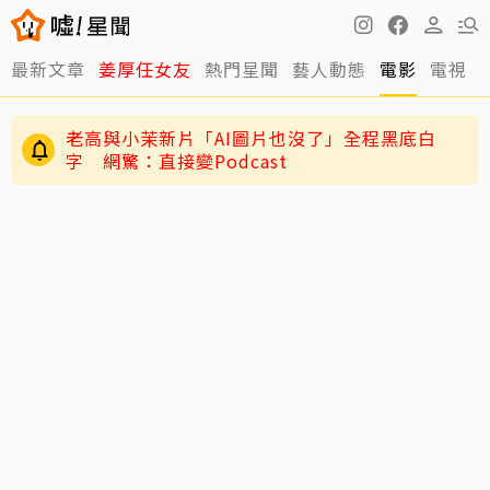
老高與小茉新片「AI圖片也沒了」全程黑底白
最新文章
姜厚任女友
熱門星聞
藝人動態
電影
電視
字 網驚：直接變Podcast
快訊／方志友、楊銘威離婚了！結束12年婚「無
法再做情人永遠是家人」