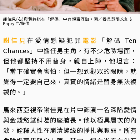
謝佳見(右)與黃詩棋在「解碼」中有親蜜互動。圖／獨具慧眼文創＆
Enjoy TV提供
謝佳見
在愛情懸疑犯罪
電影
「解碼 Ten
Chances」中擔任男主角，有不少危險場面，
但他都堅持不用替身，親自上陣，他坦言：
「當下確實會害怕，但一想到觀眾的眼睛，就
覺得一定要自己來，真實的情緒是替身無法複
製的。」
馬來西亞視帝謝佳見在片中飾演一名深陷愛情
與金錢慾望糾葛的座艙長。他以極具層次的內
斂，詮釋人性在崩潰邊緣的掙扎與脆弱。所有