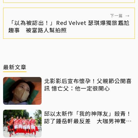
下一篇
→
「以為被認出！」Red Velvet 瑟琪爆獨旅尷尬
趣事 被當路人幫拍照
最新文章
北影影后宣布懷孕！父親節公開喜
訊 憶亡父：他一定很開心
邱以太新作「我的神隊友」殺青！
認了鍾岳軒最反差 大咖男神驚喜
客串