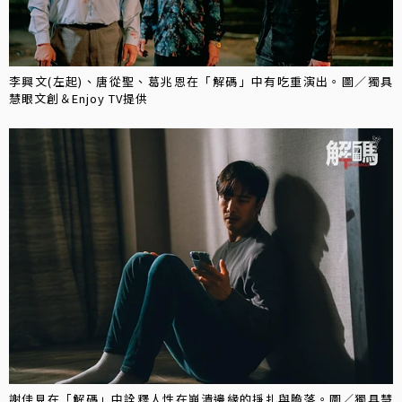
李興文(左起)、唐從聖、葛兆恩在「解碼」中有吃重演出。圖／獨具
慧眼文創＆Enjoy TV提供
謝佳見在「解碼」中詮釋人性在崩潰邊緣的掙扎與脆落。圖／獨具慧