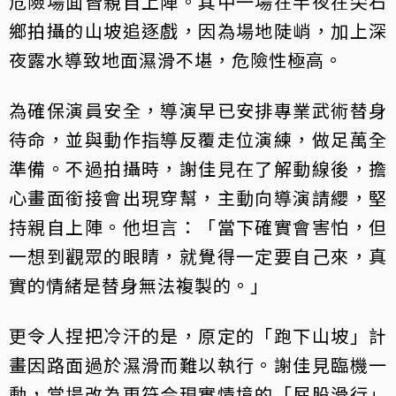
危險場面皆親自上陣。其中一場在半夜在尖石
鄉拍攝的山坡追逐戲，因為場地陡峭，加上深
夜露水導致地面濕滑不堪，危險性極高。
為確保演員安全，導演早已安排專業武術替身
待命，並與動作指導反覆走位演練，做足萬全
準備。不過拍攝時，謝佳見在了解動線後，擔
心畫面銜接會出現穿幫，主動向導演請纓，堅
持親自上陣。他坦言：「當下確實會害怕，但
一想到觀眾的眼睛，就覺得一定要自己來，真
實的情緒是替身無法複製的。」
更令人捏把冷汗的是，原定的「跑下山坡」計
畫因路面過於濕滑而難以執行。謝佳見臨機一
動，當場改為更符合現實情境的「屁股滑行」