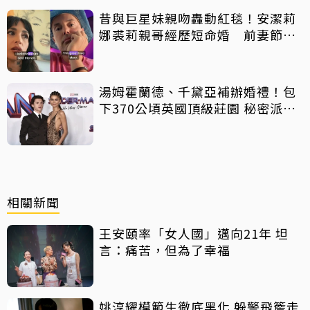
昔與巨星妹親吻轟動紅毯！安潔莉
娜裘莉親哥經歷短命婚 前妻節目
中出櫃：終於自由了
湯姆霍蘭德、千黛亞補辦婚禮！包
下370公頃英國頂級莊園 秘密派對
曝光
相關新聞
王安頤率「女人國」邁向21年 坦
言：痛苦，但為了幸福
姚淳耀模範生徹底黑化 躲警飛簷走