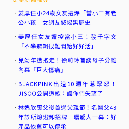
姜厚任小24歲女友遭爆「當小三有老
公小孩」女網友怒揭黑歷史
姜厚任女友遭控當小三！發千字文
「不學邏輯很難開始好好活」
兒幼年遭抱走！徐莉玲首談母子分離
內幕「巨大傷痛」
BLACKPINK出道10週年惹眾怒！
JISOO公開道歉：讓你們失望了
林逸欣喪父後首過父親節！名醫父43
年診所熄燈卸招牌 曬感人一幕：好
產品依舊可以傳承