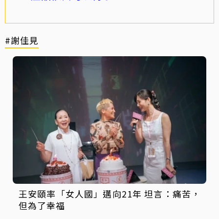
#謝佳見
王安頤率「女人國」邁向21年 坦言：痛苦，
但為了幸福