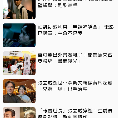
壁網驚：跑酷高手
莊凱勛遭利用「申請輔導金」 電影
已殺青：主角不是我
苗可麗出外景發飆了！開罵馬來西
亞粉絲「畫面曝光」
張立威逝世…李興文親做黃牌超薦
「兄弟一場」出手治喪
「報告班長」張立威猝逝！生前暴
瘦身影曝 新劇變遺作