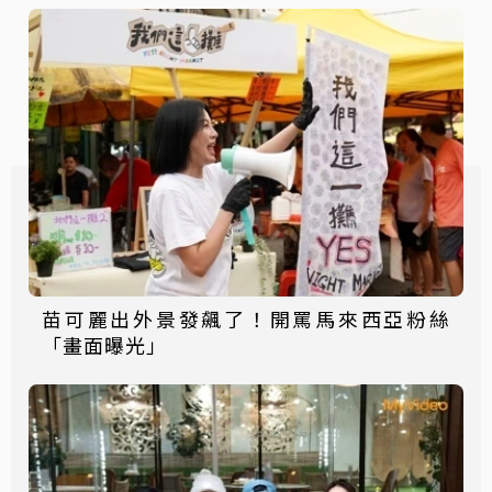
苗可麗出外景發飆了！開罵馬來西亞粉絲
「畫面曝光」