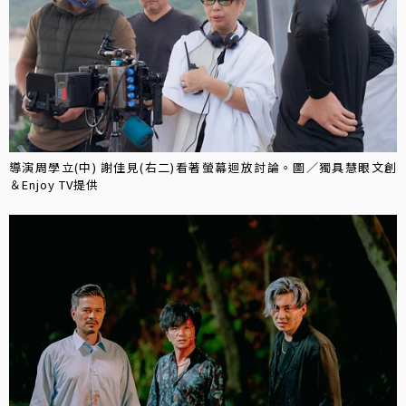
導演周學立(中) 謝佳見(右二)看著螢幕迴放討論。圖／獨具慧眼文創
＆Enjoy TV提供