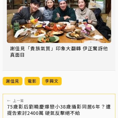
謝佳見「貴族氣質」印象大翻轉 伊正驚訝他
真面目
謝佳見
電影
李興文
←
上一篇
75歲影后劉曉慶爆戀小38歲攝影同居6年？遭
提告索討2400萬 硬氣反擊絕不給