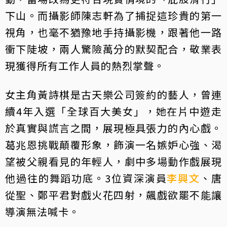
下山。而攝影師陳志軒為了捕捉這珍貴的第一
視角，也毫不猶豫地手持攝影機，跟著他一路
衝下陡坡，兩人驚險萬分的默契配合，敬業表
現獲得所有工作人員的熱烈掌聲。
女主角黃詩棋是古天樂公司簽約的藝人，曾連
續4年入選「全球百大美女」，她在片中遊走
於真實與謊言之間，展現極具張力的內心戲。
葛兆恩挑戰顛覆形象，飾演一名嫉妒心強、渴
望被父親看見的年輕人，劇中多場動作戲展現
他過往的舞蹈功底。3位資深演員
李興文
、唐
從聖、鄭平君對戲火花四射，飆戲欲罷不能讓
導演無法喊卡。