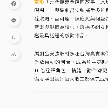
電影
「比悲傷更悲傷的故事」原
唱團」，與編劇呂安弦攜手多位
孫淑媚、苗可麗、陳庭妮與何曼
音樂與親情為核心，透過多組女
檔最具話題的感動作品。
編劇呂安弦取材多起台灣真實案
外放衝動的阿蘭，成為片中亮眼
10倍詮釋角色，情緒、動作都
強度演出讓她每天收工都像完成