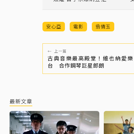
門拉屎
安心亞
電影
翁倩玉
←
上一篇
古典音樂最高殿堂！維也納愛樂
台 合作鋼琴巨星郎朗
最新文章