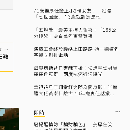
71歲姜厚任戀上小2輪女友！ 她曝
「七世因緣」：3歲就認定是他
「五燈獎」最美主持人報喜！「185公
分帥兒」要百萬名畫當賀禮
演藝工會終於聯絡上田路路 她一聽這名
篇
→
字卻立刻掛電話
正難
母親病逝昔日家醜再掀！侯炳瑩認封鎖
哥哥侯冠群 兩度抗癌近況曝光
華視花旦于珊當紅之際為愛息影！半導
體大佬黃崇仁離世 40年寵妻佳話掀...
即時
遭提醒慎防「騙財騙色」 姜厚任笑