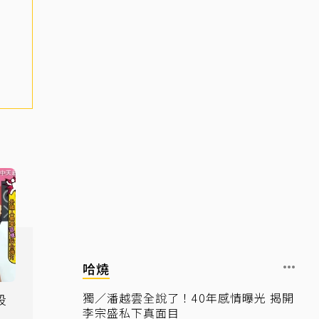
哈燒
獨／潘越雲全說了！40年感情曝光 揭開
段
李宗盛私下真面目
」