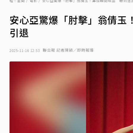
噓！星聞
電影
安心亞驚爆「肘擊」翁倩玉！鼻樑瞬間噴血 嚇到落
安心亞驚爆「肘擊」翁倩玉
引退
聯合報 記者陳穎／即時報導
2025-11-16 12:53