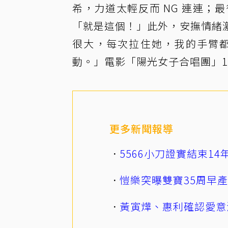
希，力道太輕反而 NG 連連
「就是這個！」此外，安撫情緒
很大，每次拉住她，我的手臂
動。」電影「陽光女子合唱團」1
更多新聞報導
5566小刀證實結束1
愷樂突曝雙寶35周早
黃寅燁、惠利確認愛意