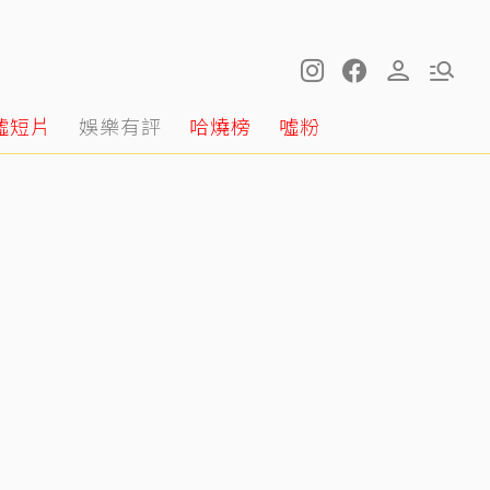
噓短片
娛樂有評
哈燒榜
噓粉