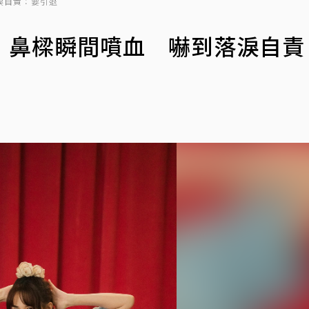
淚自責：要引退
！鼻樑瞬間噴血 嚇到落淚自責