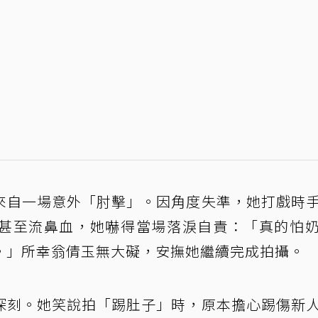
來自一場意外「肘擊」。因角度失準，她打戲時
甚至流鼻血，她嚇得當場落淚自責：「真的怕
。」所幸翁倩玉無大礙，安撫她繼續完成拍攝。
深刻。她笑說拍「踢肚子」時，原本擔心踢傷新