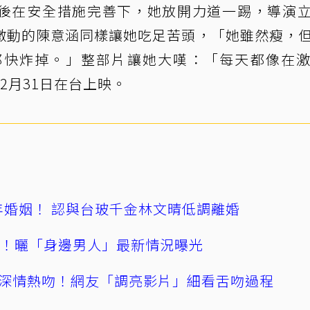
；最後在安全措施完善下，她放開力道一踢，導演
激動的陳意涵同樣讓她吃足苦頭，「她雖然瘦，
都快炸掉。」整部片讓她大嘆：「每天都像在
2月31日在台上映。
4年婚姻！ 認與台玻千金林文晴低調離婚
產！曬「身邊男人」最新情況曝光
深情熱吻！網友「調亮影片」細看舌吻過程