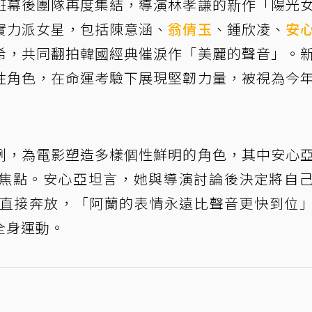
班幕後團隊再度集結，導演林孝謙的新作「陽光
實力派女星，包括陳意涵、
翁倩玉
、鍾欣凌、
安
希，共同翻拍韓國經典催淚作「美麗的聲音」。
性角色，在命運考驗下展現堅韌力量，被視為今
例，為電影塑造多樣個性鮮明的角色，其中安心
焦點。安心亞坦言，她與導演討論後決定將自
更直接奔放，「阿蘭的表情永遠比聲音更快到位
全身運動。