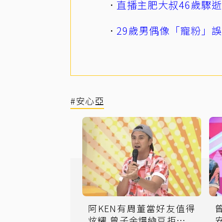
直播主肥大叔46歲驟
29歲男偶像「寵粉」
#安心亞
阿KEN有周董當好友值得
炫耀 曾子余爆納豆拒他進