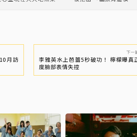
料理
網直呼：可愛
下一
10月訪
李雅英水上芭蕾5秒破功！ 檸檬曝真
度臉部表情失控