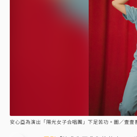
安心亞為演出「陽光女子合唱團」下足苦功。圖／壹壹