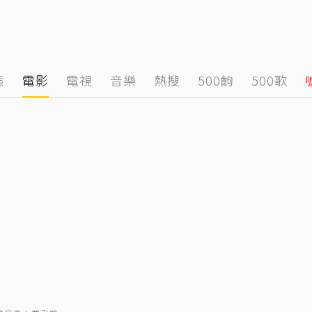
態
電影
電視
音樂
熱搜
500齣
500歌