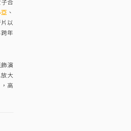
女子合
心亞
、
新片以
年跨年
亞飾演
己放大
」，高