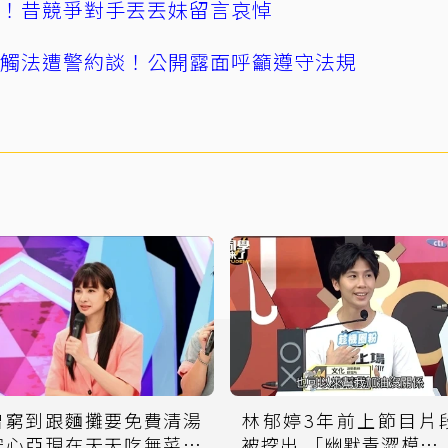
逝！昔競爭對手丟丟妹留言哀悼
誤觸法遭警約談！公開露面呼籲遵守法規
曾窮到跟麵攤要免費清湯
林郁婷3年前上節目片
安心亞現在天天吃無菜單
被挖出 「幽默青澀模樣