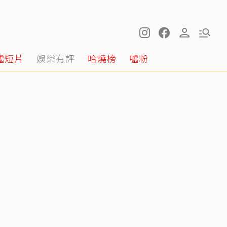
噓短片
娛樂有評
哈燒榜
噓粉