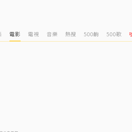
態
電影
電視
音樂
熱搜
500齣
500歌