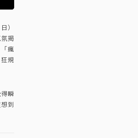
 日）
氣氛揭
身「瘋
瘋狂規
覺得瞬
沒想到