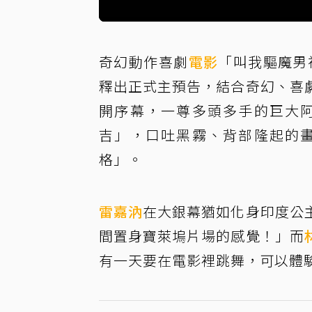
奇幻動作喜劇
電影
「叫我驅魔男
釋出正式主預告，結合奇幻、喜
開序幕，一尊多頭多手的巨大
吉」，口吐黑霧、背部隆起的
格」。
雷嘉汭
在大銀幕猶如化身印度公
間置身寶萊塢片場的感覺！」而
有一天要在電影裡跳舞，可以體