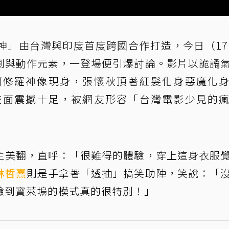
神」由台灣與印度首度跨國合作打造，今日（17
劇與動作元素，一登場便引爆討論。影片以詭譎
阿修羅神像現身，張懷秋頂著紅髮化身惡魔化
畫面震撼十足，被網友形容「台灣電影少見的
主美翻，直呼：「很難得的體驗，穿上這身衣服
林哲熹
則是手拿著「透抽」搞笑助陣，笑說：「
驗到寶萊塢的模式真的很特別！」