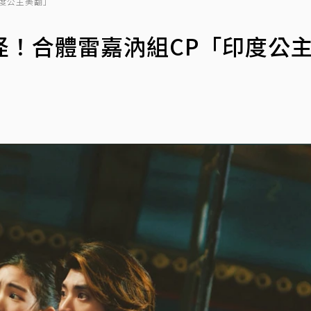
度公主美翻」
怪！合體雷嘉汭組CP「印度公