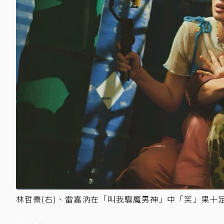
林哲熹(右)、雷嘉汭在「叫我驅魔男神」中「笑」果十