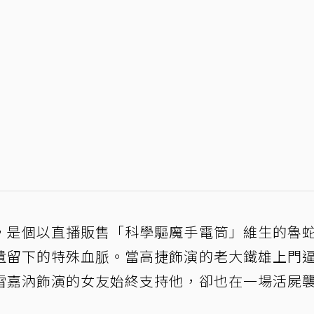
，是個以直播販售「科學驅魔手電筒」維生的魯
遺留下的特殊血脈。當高捷飾演的老大鐵雄上門
雷嘉汭飾演的女友始終支持他，卻也在一場活屍