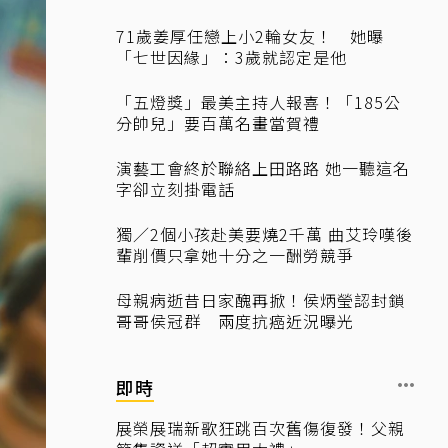
71歲姜厚任戀上小2輪女友！ 她曝
「七世因緣」：3歲就認定是他
「五燈獎」最美主持人報喜！「185公
分帥兒」要百萬名畫當賀禮
演藝工會終於聯絡上田路路 她一聽這名
字卻立刻掛電話
獨／2個小孩赴美要燒2千萬 曲艾玲嘆後
輩削價只拿她十分之一酬勞競爭
母親病逝昔日家醜再掀！侯炳瑩認封鎖
哥哥侯冠群 兩度抗癌近況曝光
即時
展榮展瑞新歌狂跳百次舊傷復發！父親