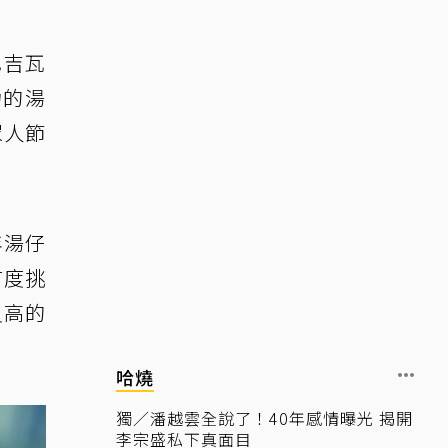
巴吉瓦
力的湯
眾人節
年湯仔
首度挑
尺高的
哈燒
獨／潘越雲全說了！40年感情曝光 揭開
李宗盛私下真面目