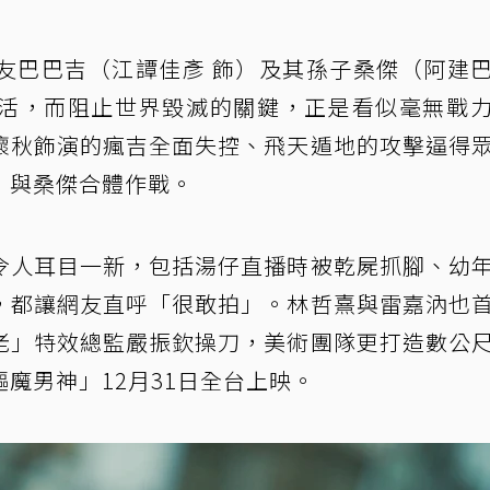
友巴巴吉（江譚佳彥 飾）及其孫子桑傑（阿建
活，而阻止世界毀滅的關鍵，正是看似毫無戰
懷秋飾演的瘋吉全面失控、飛天遁地的攻擊逼得
，與桑傑合體作戰。
令人耳目一新，包括湯仔直播時被乾屍抓腳、幼
，都讓網友直呼「很敢拍」。林哲熹與雷嘉汭也
老」特效總監嚴振欽操刀，美術團隊更打造數公
魔男神」12月31日全台上映。