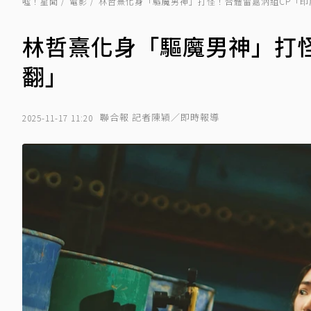
噓！星聞
電影
林哲熹化身「驅魔男神」打怪！合體雷嘉汭組CP「印
林哲熹化身「驅魔男神」打
翻」
聯合報 記者陳穎／即時報導
2025-11-17 11:20