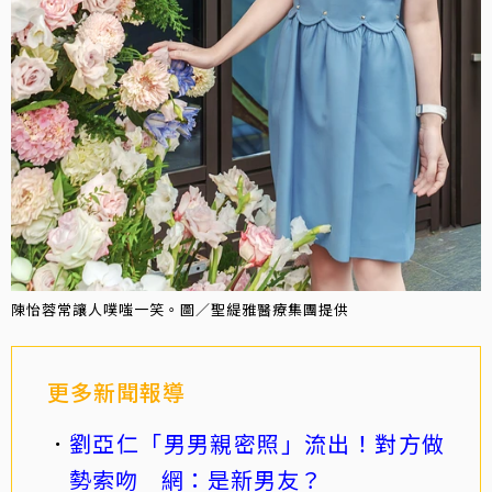
陳怡蓉常讓人噗嗤一笑。圖／聖緹雅醫療集團提供
更多新聞報導
劉亞仁「男男親密照」流出！對方做
勢索吻 網：是新男友？