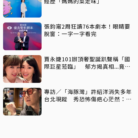
經歷「媽媽的菜走味」
張鈞甯2周狂讀76本劇本！眼睛要
脫窗：一字一字看完
賈永婕101辦頂奢聖誕趴聲稱「國
際巨星蒞臨」 郁方揭真相...竟是
他！
專訪／「海豚灣」許紹洋消失多年
台北現蹤 秀恐怖傷疤心茫然：我
是什麼人？