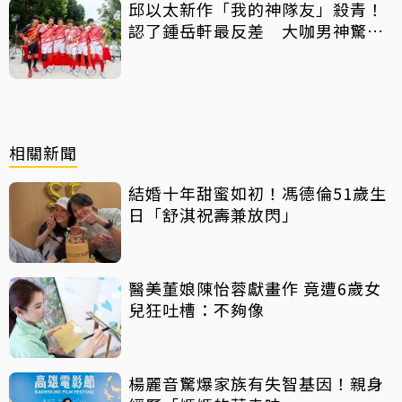
邱以太新作「我的神隊友」殺青！
認了鍾岳軒最反差 大咖男神驚喜
客串
相關新聞
結婚十年甜蜜如初！馮德倫51歲生
日「舒淇祝壽兼放閃」
醫美董娘陳怡蓉獻畫作 竟遭6歲女
兒狂吐槽：不夠像
楊麗音驚爆家族有失智基因！親身