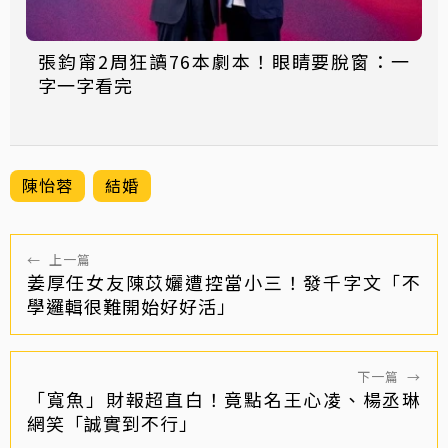
張鈞甯2周狂讀76本劇本！眼睛要脫窗：一
字一字看完
陳怡蓉
結婚
←
上一篇
姜厚任女友陳苡孋遭控當小三！發千字文「不
學邏輯很難開始好好活」
下一篇
→
「寬魚」財報超直白！竟點名王心凌、楊丞琳
網笑「誠實到不行」