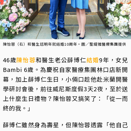
陳怡蓉（右）和醫生尪明年就結婚10周年。圖／聖緹雅醫療集團提供
46歲
陳怡蓉
和醫生老公薛博仁
結婚
9年，女兒
Bambi 6歲。為慶祝自家醫療集團林口店新開
幕，加上薛博仁生日，小倆口趁他赴米蘭開醫
學研討會後，前往威尼斯度假3天2夜，至於送
上什麼生日禮物？陳怡蓉又搞笑了：「從一而
終的我。」
薛博仁雖然身為壽星，但陳怡蓉透露「他自己