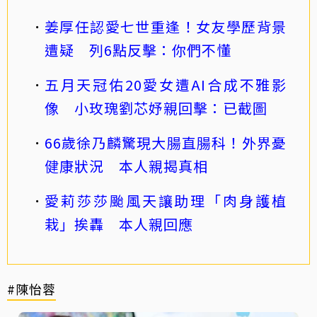
姜厚任認愛七世重逢！女友學歷背景
遭疑 列6點反擊：你們不懂
五月天冠佑20愛女遭AI合成不雅影
像 小玫瑰劉芯妤親回擊：已截圖
66歲徐乃麟驚現大腸直腸科！外界憂
健康狀況 本人親揭真相
愛莉莎莎颱風天讓助理「肉身護植
栽」挨轟 本人親回應
#陳怡蓉