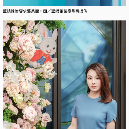
董娘陳怡蓉依舊美麗。圖／聖緹雅醫療集團提供