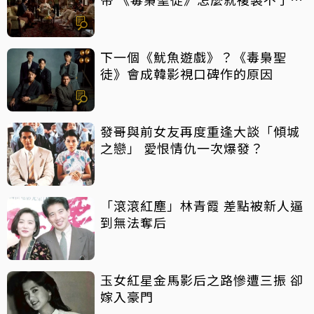
《魷魚遊戲》？
下一個《魷魚遊戲》？《毒梟聖
徒》會成韓影視口碑作的原因
發哥與前女友再度重逢大談「傾城
之戀」 愛恨情仇一次爆發？
「滾滾紅塵」林青霞 差點被新人逼
到無法奪后
玉女紅星金馬影后之路慘遭三振 卻
嫁入豪門