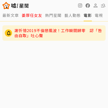
謝忻憶2019不倫戀風波！工作瞬間歸零 認「咎
最新文章
姜厚任女友
熱門星聞
藝人動態
電影
電視
由自取」吐心聲
老高與小茉新片「AI圖片也沒了」全程黑底白
字 網驚：直接變Podcast