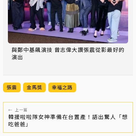
與鄭中基飆演技 曾志偉大讚張震從影最好的
演出
張震
金馬獎
幸福之路
←
上一篇
韓援啦啦隊女神準備在台置產！語出驚人「想
吃爸爸」