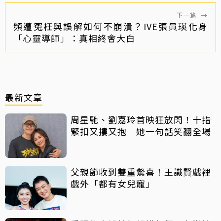
下一篇
→
頻遭冤枉與誤解如何不崩潰？IVE張員瑛化身
「心靈導師」：真相終會大白
最新文章
周星馳、劉嘉玲首映狂放閃！十指
緊扣又摟又抱 她一句話笑翻全場
父親節收到雙重驚喜！王識賢戲裡
戲外「都有女兒寵」