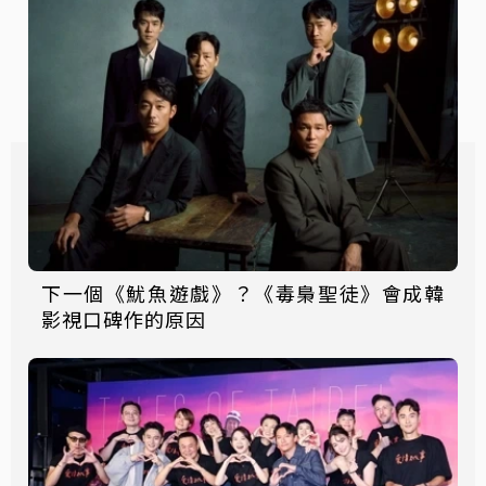
下一個《魷魚遊戲》？《毒梟聖徒》會成韓
影視口碑作的原因