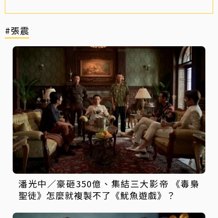
#張震
潘光中／豪砸350億、集結三大影帝 《毒梟
聖徒》怎麼就複製不了《魷魚遊戲》？