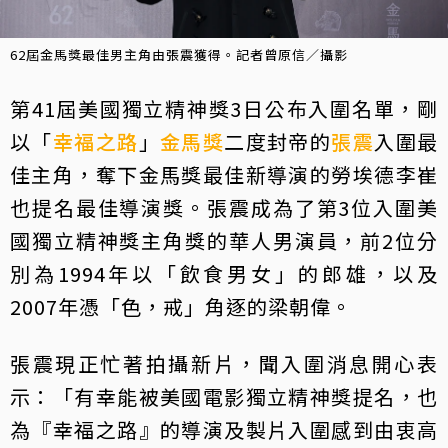
62屆金馬獎最佳男主角由張震獲得。記者曾原信／攝影
第41屆美國獨立精神獎3日公布入圍名單，剛
以「
幸福之路
」
金馬獎
二度封帝的
張震
入圍最
佳主角，奪下金馬獎最佳新導演的勞埃德李崔
也提名最佳導演獎。張震成為了第3位入圍美
國獨立精神獎主角獎的華人男演員，前2位分
別為1994年以「飲食男女」的郎雄，以及
2007年憑「色，戒」角逐的梁朝偉。
張震現正忙著拍攝新片，聞入圍消息開心表
示：「有幸能被美國電影獨立精神獎提名，也
為『幸福之路』的導演及製片入圍感到由衷高