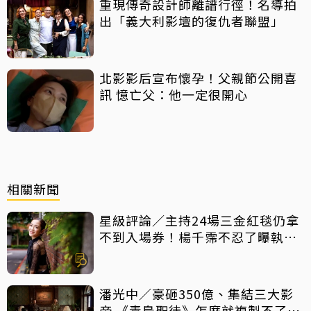
重現傳奇設計師離譜行徑！名導拍
出「義大利影壇的復仇者聯盟」
北影影后宣布懷孕！父親節公開喜
訊 憶亡父：他一定很開心
相關新聞
星級評論／主持24場三金紅毯仍拿
不到入場券！楊千霈不忍了曝執委
會1舉動「當場爆淚」
潘光中／豪砸350億、集結三大影
帝 《毒梟聖徒》怎麼就複製不了