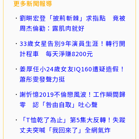
更多新聞報導
劉畊宏登「披荊斬棘」求指點 竟被
周杰倫勸：露肌肉就好
33歲女星告別9年演員生涯！轉行開
計程車 每天淨賺8200元
姜厚任小24歲女友IQ160遭疑造假！
蕭彤雯發聲力挺
謝忻憶2019不倫戀風波！工作瞬間歸
零 認「咎由自取」吐心聲
「T恤乾了為止」第5集大反轉！失蹤
丈夫突喊「我回來了」全網氣炸