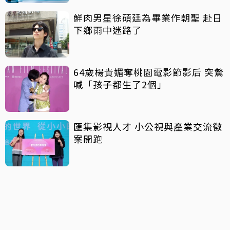
鮮肉男星徐碩廷為畢業作朝聖 赴日
下鄉雨中迷路了
64歲楊貴媚奪桃園電影節影后 突驚
喊「孩子都生了2個」
匯集影視人才 小公視與產業交流徵
案開跑