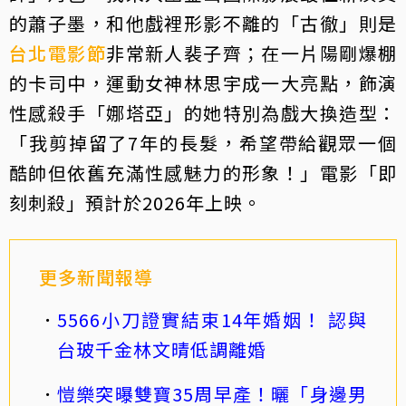
的蕭子墨，和他戲裡形影不離的「古徹」則是
台北電影節
非常新人裴子齊；在一片陽剛爆棚
的卡司中，運動女神林思宇成一大亮點，飾演
性感殺手「娜塔亞」的她特別為戲大換造型：
「我剪掉留了7年的長髮，希望帶給觀眾一個
酷帥但依舊充滿性感魅力的形象！」電影「即
刻刺殺」預計於2026年上映。
更多新聞報導
5566小刀證實結束14年婚姻！ 認與
台玻千金林文晴低調離婚
愷樂突曝雙寶35周早產！曬「身邊男