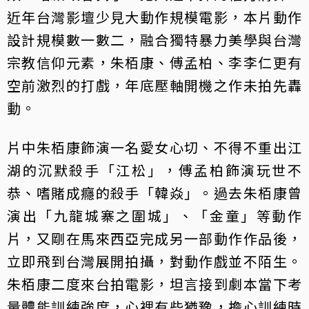
近年台灣影壇少見大動作規模電影，本片動作
設計規模數一數二，融合獨特暴力美學與台灣
宗教信仰元素，朱栢康、傅孟柏、李李仁更有
空前激烈的打戲，年底壓軸開機之作未拍先轟
動。
片中朱栢康飾演一名愛女心切、不得不重出江
湖的沉默殺手「江松」，傅孟柏飾演玩世不
恭、嗜賭成癮的殺手「韓焱」。過去朱栢康曾
演出「九龍城寨之圍城」、「金童」等動作
片，又剛在馬來西亞完成另一部動作作品後，
立即飛到台灣展開拍攝，對動作戲並不陌生。
朱栢康二度來台拍電影，坦言接到劇本當下考
量體能訓練強度，心裡有些猶豫，擔心訓練時