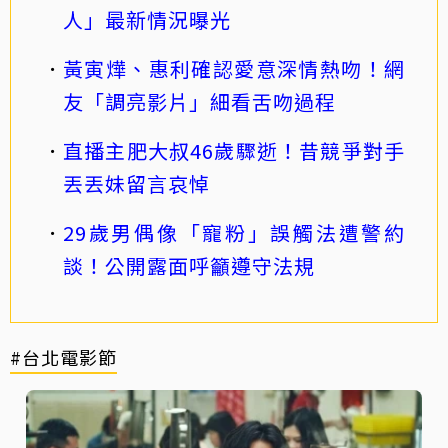
人」最新情況曝光
黃寅燁、惠利確認愛意深情熱吻！網
友「調亮影片」細看舌吻過程
直播主肥大叔46歲驟逝！昔競爭對手
丟丟妹留言哀悼
29歲男偶像「寵粉」誤觸法遭警約
談！公開露面呼籲遵守法規
#台北電影節