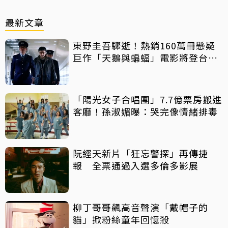
最新文章
東野圭吾驟逝！熱銷160萬冊懸疑
巨作「天鵝與蝙蝠」電影將登台上
映
「陽光女子合唱團」7.7億票房搬進
客廳！孫淑媚曝：哭完像情緒排毒
阮經天新片「狂忘警探」再傳捷
報 全票通過入選多倫多影展
柳丁哥哥飆高音聲演「戴帽子的
貓」掀粉絲童年回憶殺