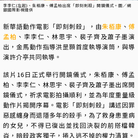
李李仁(左起)、朱栢康、傅孟柏出席「即刻刺殺」開鏡儀式。圖／網
銀國際影視提供
新華語動作電影「即刻刺殺」，由
朱栢康
、
傅
孟柏
、李李仁、林思宇、裴子齊及蕭子墨演
出，金馬動作指導洪昰顥首度執導演筒，與導
演許介亭共同執導。
該片16日正式舉行開鏡儀式，朱栢康、傅孟
柏、李李仁、林思宇、裴子齊及蕭子墨出席開
鏡儀式，祈求電影拍攝順利，並為年度重量級
動作片揭開序幕。電影「即刻刺殺」講述因罪
惡感纏身而退隱多年的殺手，為了救身患重病
的女兒，不得已復出並找回決裂的前搭檔韓
焱，暗殺政客獨子，捲入逃不掉的權力清算。