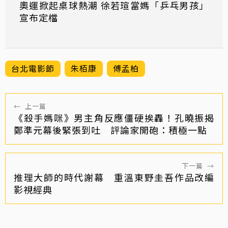
奧運掀起桌球熱潮 徐若瑄當媽「乒乓男孩」
宣布定檔
台北電影節
朱栢康
傅孟柏
←
上一篇
《殺手媽咪》男主角反應僵硬挨轟！孔曉振揭
鄭準元幕後緊張到吐 評論家開砲：積極一點
下一篇
→
推理大師的時代謝幕 重溫東野圭吾作品改編
影視經典