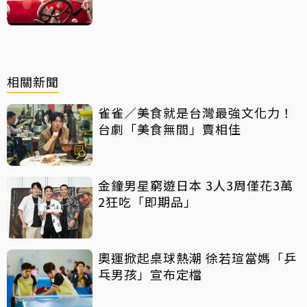
相關新聞
雀雀／美食就是台灣最強文化力！
台劇「美食無間」賣相佳
金鐘男星窮遊日本 3人3周僅花3萬
2狂吃「即期品」
奧運掀起桌球熱潮 徐若瑄當媽「乒
乓男孩」宣布定檔