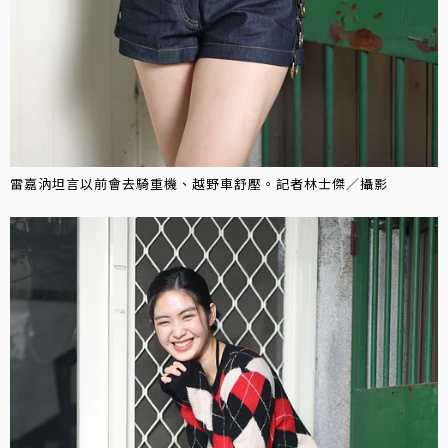
雷嘉汭坦言以前會去騎重機、越野車舒壓。記者林士傑／攝影