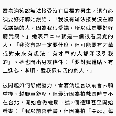
雷嘉汭笑說無法接受沒有目標的男生，還有必
須要好好聽她說話：「我沒有辦法接受沒在聽
我講話的人，因為我很愛講，所以就是要好好
聽我講。」她表示本來就是一個很看感覺的
人，「我沒有說一定要什麼，但可能要有才華
或對未來有想法，有才華的人都滿吸引我
的」。她也開出男友條件：「要對我體貼、有
上進心、孝順、愛我還有我的家人。」
被問起如何舒緩壓力，雷嘉汭坦言以前會去騎
重機、越野車舒壓，但最近因為拍戲長時間不
在台北，開始會做蠟燭，這2個禮拜甚至開始
看書：「我以前會看書，但因為拍『哭悲』每