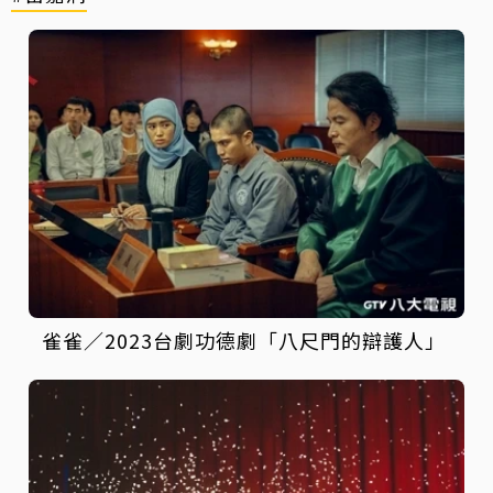
雀雀／2023台劇功德劇「八尺門的辯護人」