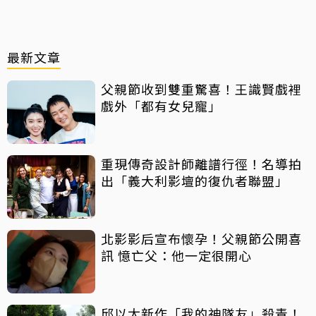
最新文章
父親節收到雙重驚喜！王識賢戲裡
戲外「都有女兒寵」
重現傳奇設計師離譜行徑！名導拍
出「義大利影壇的復仇者聯盟」
北影影后宣布懷孕！父親節公開喜
訊 憶亡父：他一定很開心
邱以太新作「我的神隊友」殺青！