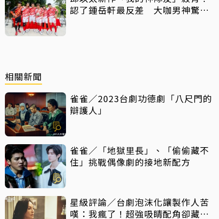
認了鍾岳軒最反差 大咖男神驚喜
客串
相關新聞
雀雀／2023台劇功德劇「八尺門的
辯護人」
雀雀／「地獄里長」、「偷偷藏不
住」挑戰偶像劇的接地新配方
星級評論／台劇泡沫化讓製作人苦
嘆：我瘋了！超強吸睛配角卻藏隱