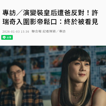
專訪／演變裝皇后遭爸反對！許
瑞奇入圍影帝鬆口：終於被看見
聯合報 記者陳穎／專訪
2026-01-03 15:36