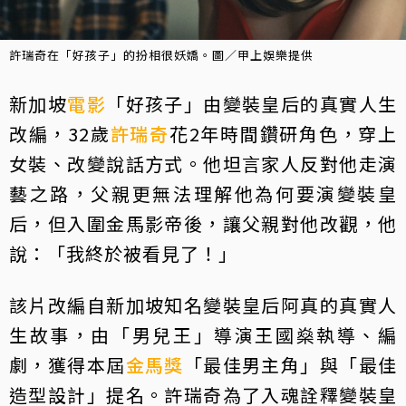
許瑞奇在「好孩子」的扮相很妖嬌。圖／甲上娛樂提供
新加坡
電影
「好孩子」由變裝皇后的真實人生
改編，32歲
許瑞奇
花2年時間鑽研角色，穿上
女裝、改變說話方式。他坦言家人反對他走演
藝之路，父親更無法理解他為何要演變裝皇
后，但入圍金馬影帝後，讓父親對他改觀，他
說：「我終於被看見了！」
該片改編自新加坡知名變裝皇后阿真的真實人
生故事，由「男兒王」導演王國燊執導、編
劇，獲得本屆
金馬獎
「最佳男主角」與「最佳
造型設計」提名。許瑞奇為了入魂詮釋變裝皇