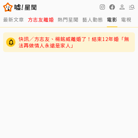
快訊／方志友、楊銘威離婚了！結束12年婚「無
最新文章
方志友離婚
熱門星聞
藝人動態
電影
電視
法再做情人永遠是家人」
老高與小茉新片「AI圖片也沒了」全程黑底白
字 網驚：直接變Podcast
12年婚姻走到盡頭早有跡象？楊銘威、方志友過
去婚姻裂痕一次看