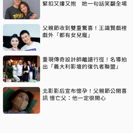
緊扣又摟又抱 她一句話笑翻全場
父親節收到雙重驚喜！王識賢戲裡
戲外「都有女兒寵」
重現傳奇設計師離譜行徑！名導拍
出「義大利影壇的復仇者聯盟」
北影影后宣布懷孕！父親節公開喜
訊 憶亡父：他一定很開心