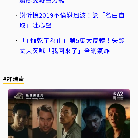
謝忻憶2019不倫戀風波！認「咎由自
取」吐心聲
「T恤乾了為止」第5集大反轉！失蹤
丈夫突喊「我回來了」全網氣炸
#許瑞奇