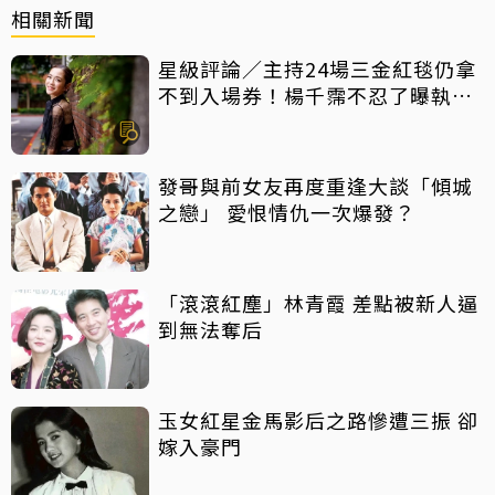
相關新聞
星級評論／主持24場三金紅毯仍拿
不到入場券！楊千霈不忍了曝執委
會1舉動「當場爆淚」
發哥與前女友再度重逢大談「傾城
之戀」 愛恨情仇一次爆發？
「滾滾紅塵」林青霞 差點被新人逼
到無法奪后
玉女紅星金馬影后之路慘遭三振 卻
嫁入豪門