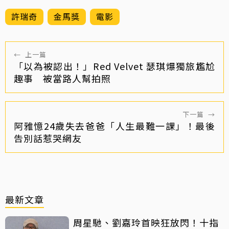
許瑞奇
金馬獎
電影
←
上一篇
「以為被認出！」Red Velvet 瑟琪爆獨旅尷尬
趣事 被當路人幫拍照
下一篇
→
阿雅憶24歲失去爸爸「人生最難一課」！最後
告別話惹哭網友
最新文章
周星馳、劉嘉玲首映狂放閃！十指