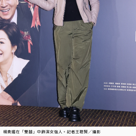
楊貴媚在「雙囍」中飾演女強人。記者王聰賢／攝影