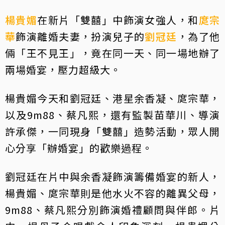
楊貴媚
在新片「雙囍」中飾演女強人，和
庹宗
華
飾演離婚夫妻，扮演兒子的
劉冠廷
，為了他
倆「王不見王」，竟在同一天、同一場地辦了
兩場婚宴，壓力超級大。
楊貴媚今天和劉冠廷、港星余香凝、庹宗華，
以及9m88、蔡凡熙，還有監製苗華川、導演
許承傑，一同現身「雙囍」造勢活動，眾人開
心分享「辦婚宴」的歡樂過程。
劉冠廷在片中與余香凝飾演籌備婚宴的新人，
楊貴媚、庹宗華則是他水火不容的離異父母，
9m88、蔡凡熙分別飾演婚禮顧問與伴郎。片