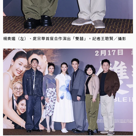
楊貴媚（左）、庹宗華首度合作演出「雙囍」。記者王聰賢／攝影