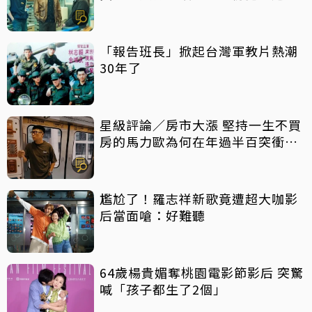
事最震撼
「報告班長」掀起台灣軍教片熱潮
30年了
星級評論／房市大漲 堅持一生不買
房的馬力歐為何在年過半百突衝上
車
尷尬了！羅志祥新歌竟遭超大咖影
后當面嗆：好難聽
64歲楊貴媚奪桃園電影節影后 突驚
喊「孩子都生了2個」