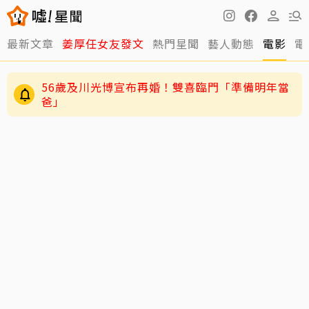
最新文章
姜厚任女友發文
熱門星聞
藝人動態
電影
電
56歲及川光博宣布再婚！雙喜臨門「準備明年當
爸」