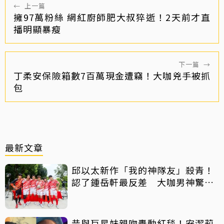
←
上一篇
擁97萬粉絲 網紅廚師肥大叔猝逝！2天前才直
播明顯暴瘦
下一篇
→
丁柔安保險箱數7百萬現金遭竊！大咖兇手被抓
包
最新文章
邱以太新作「我的神隊友」殺青！
認了鍾岳軒最反差 大咖男神驚喜
客串
昔與巨星妹親吻轟動紅毯！安潔莉