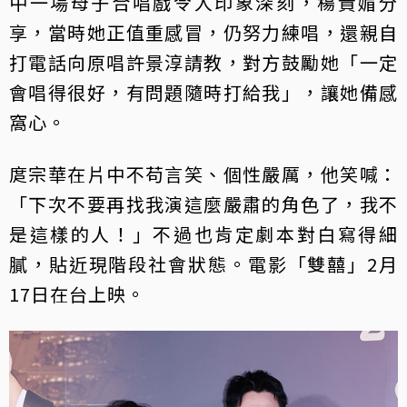
中一場母子合唱戲令人印象深刻，楊貴媚分
享，當時她正值重感冒，仍努力練唱，還親自
打電話向原唱許景淳請教，對方鼓勵她「一定
會唱得很好，有問題隨時打給我」，讓她備感
窩心。
庹宗華在片中不苟言笑、個性嚴厲，他笑喊：
「下次不要再找我演這麼嚴肅的角色了，我不
是這樣的人！」不過也肯定劇本對白寫得細
膩，貼近現階段社會狀態。電影「雙囍」2月
17日在台上映。