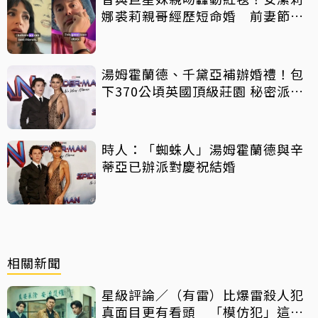
娜裘莉親哥經歷短命婚 前妻節目
中出櫃：終於自由了
湯姆霍蘭德、千黛亞補辦婚禮！包
下370公頃英國頂級莊園 秘密派對
曝光
時人：「蜘蛛人」湯姆霍蘭德與辛
蒂亞已辦派對慶祝結婚
相關新聞
星級評論／（有雷）比爆雷殺人犯
真面目更有看頭 「模仿犯」這件