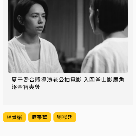
夏于喬合體導演老公拍電影 入圍釜山影展角
逐金智奭獎
楊貴媚
庹宗華
劉冠廷