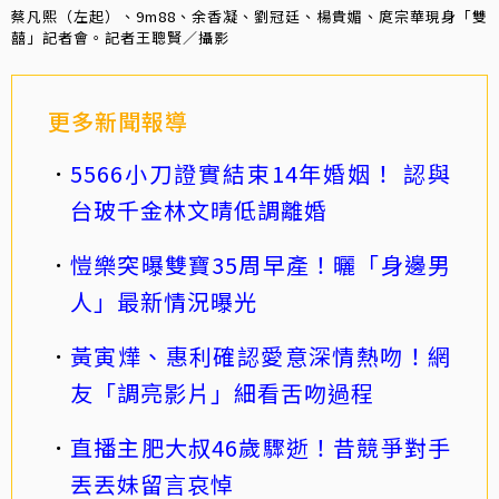
蔡凡熙（左起）、9m88、余香凝、劉冠廷、楊貴媚、庹宗華現身「雙
囍」記者會。記者王聰賢／攝影
更多新聞報導
5566小刀證實結束14年婚姻！ 認與
台玻千金林文晴低調離婚
愷樂突曝雙寶35周早產！曬「身邊男
人」最新情況曝光
黃寅燁、惠利確認愛意深情熱吻！網
友「調亮影片」細看舌吻過程
直播主肥大叔46歲驟逝！昔競爭對手
丟丟妹留言哀悼