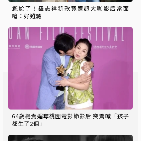
尷尬了！羅志祥新歌竟遭超大咖影后當面
嗆：好難聽
64歲楊貴媚奪桃園電影節影后 突驚喊「孩子
都生了2個」