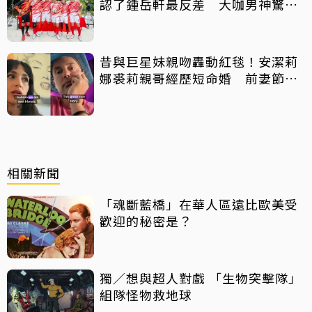
認了鍾岳軒最反差 大咖男神驚喜
客串
昔與巨星妹親吻轟動紅毯！安潔莉
娜裘莉親哥經歷短命婚 前妻節目
中出櫃：終於自由了
相關新聞
「魂斷藍橋」在華人區遠比歐美受
歡迎的秘密是？
獨／想與超人對戲 「生物突擊隊」
組隊怪物救地球