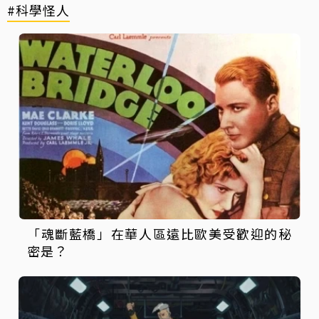
#科學怪人
「魂斷藍橋」在華人區遠比歐美受歡迎的秘
密是？