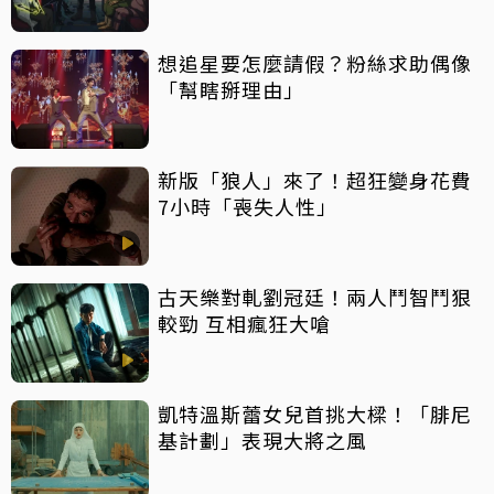
想追星要怎麼請假？粉絲求助偶像
「幫瞎掰理由」
新版「狼人」來了！超狂變身花費
7小時「喪失人性」
古天樂對軋劉冠廷！兩人鬥智鬥狠
較勁 互相瘋狂大嗆
凱特溫斯蕾女兒首挑大樑！「腓尼
基計劃」表現大將之風