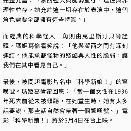
理性並存，她允許這一切存在於表演中，這個
角色需要全部擁有這些特質。」
而經典的科學怪人一角則由克里斯汀貝爾詮
釋，瑪姬葛倫霍笑說：「他與潔西之間有深刻
連結。他能承載怪物的殘酷與人性的脆弱，讓
我們在其中看見自己。」
最後，被問起電影片名中「科學新娘！」的驚
嘆號。瑪姬葛倫霍回應：「當一個女性在1936
年死去前從未被傾聽，在她重生時，她有太多
話要說，那些話自然會帶著一個驚嘆號。」電
影「科學新娘！」將於3月4日在台上映。