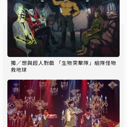
獨／想與超人對戲 「生物突擊隊」組隊怪物
救地球