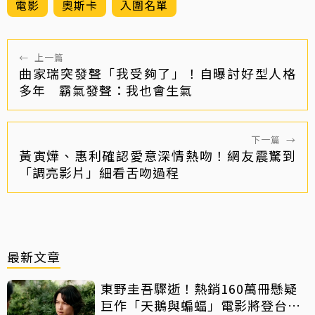
電影
奧斯卡
入圍名單
←
上一篇
曲家瑞突發聲「我受夠了」！自曝討好型人格
多年 霸氣發聲：我也會生氣
下一篇
→
黃寅燁、惠利確認愛意深情熱吻！網友震驚到
「調亮影片」細看舌吻過程
最新文章
東野圭吾驟逝！熱銷160萬冊懸疑
巨作「天鵝與蝙蝠」電影將登台上