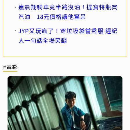
連晨翔騎車竟半路沒油！提寶特瓶買
汽油 18元價格讓他驚呆
JYP又玩瘋了！穿垃圾袋當秀服 經紀
人一句話全場笑翻
#電影