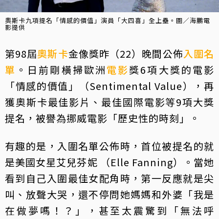
奧斯卡九項提名「情感的價值」演員「大四喜」全上壘。圖／海鵬電
影提供
第98屆
奧斯卡
金像獎昨（22）晚間公佈
入圍名
單
。日前剛橫掃歐洲
電影
獎6項大獎的電影
「情感的價值」（Sentimental Value），再
獲奧斯卡最佳影片、最佳國際電影等9項大獎
提名，被譽為挪威電影「歷史性的時刻」。
有趣的是，入圍名單公佈時，首位被提名的就
是美國女星艾兒芬妮 （Elle Fanning）。當她
看到自己入圍最佳女配角時，第一反應就是尖
叫、放聲大哭，還不停問她媽媽和外婆「我是
在做夢嗎！？」，甚至太震驚到「無法呼