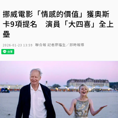
挪威電影「情感的價值」獲奧斯
卡9項提名 演員「大四喜」全上
壘
聯合報 記者廖福生／即時報導
2026-01-23 13:59