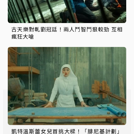
古天樂對軋劉冠廷！兩人鬥智鬥狠較勁 互相
瘋狂大嗆
凱特溫斯蕾女兒首挑大樑！「腓尼基計劃」