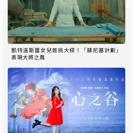
凱特溫斯蕾女兒首挑大樑！「腓尼基計劃」
表現大將之風