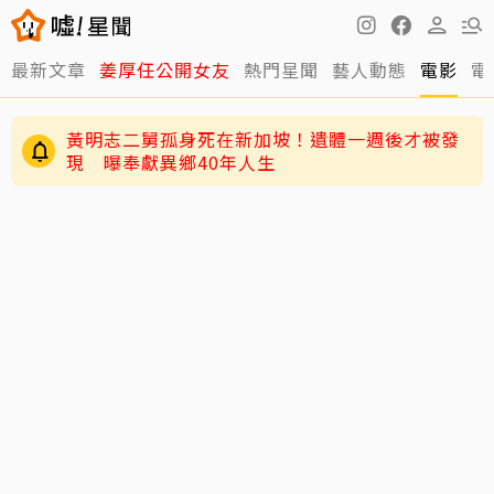
最新文章
姜厚任公開女友
熱門星聞
藝人動態
電影
電
獨／韓女嫌台男「很臭」掀熱議！唐綺陽砸百萬
推香水一句話替台男平反
黃明志二舅孤身死在新加坡！遺體一週後才被發
現 曝奉獻異鄉40年人生