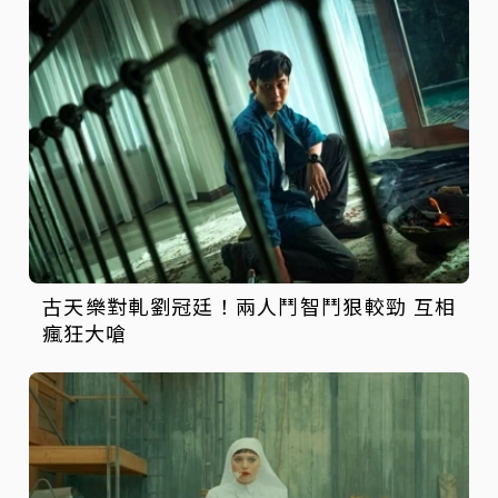
古天樂對軋劉冠廷！兩人鬥智鬥狠較勁 互相
瘋狂大嗆