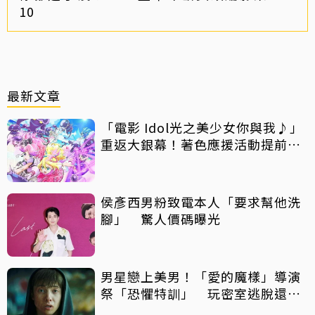
10
最新文章
「電影 Idol光之美少女你與我♪」
重返大銀幕！著色應援活動提前開
跑
侯彥西男粉致電本人「要求幫他洗
腳」 驚人價碼曝光
男星戀上美男！「愛的魔樣」導演
祭「恐懼特訓」 玩密室逃脫還得
摸蛇