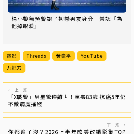
楊小黎無預警認了初戀男友身分 羞認「為
他掉眼淚」
電影
Threads
黃豪平
YouTube
九把刀
←
上一篇
「X戰警」男星驚傳離世！享壽83歲 抗癌5年仍
不敵病魔摧殘
下一篇
→
你都追了沒？2026上半年歐美改編影集TOP