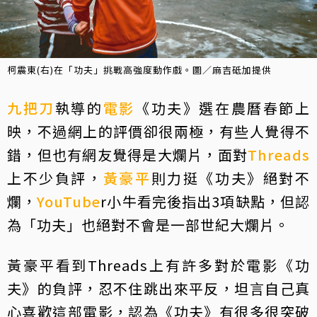
柯震東(右)在「功夫」挑戰高強度動作戲。圖／麻吉砥加提供
九把刀
執導的
電影
《功夫》選在農曆春節上
映，不過網上的評價卻很兩極，有些人覺得不
錯，但也有網友覺得是大爛片，面對
Threads
上不少負評，
黃豪平
則力挺《功夫》絕對不
爛，
YouTube
r小牛看完後指出3項缺點，但認
為「功夫」也絕對不會是一部世紀大爛片。
黃豪平看到Threads上有許多對於電影《功
夫》的負評，忍不住跳出來平反，坦言自己真
心喜歡這部電影，認為《功夫》有很多很突破