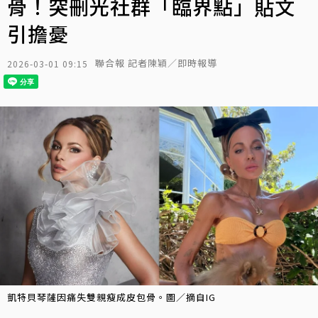
骨！突刪光社群「臨界點」貼文
引擔憂
聯合報 記者陳穎／即時報導
2026-03-01 09:15
凱特貝琴薩因痛失雙親瘦成皮包骨。圖／摘自IG