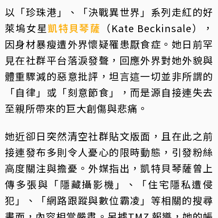
以「珍珠港」、「決戰異世界」系列走紅的好
萊塢女星
凱特貝琴薩
（Kate Beckinsale），
因身材暴瘦遭外界懷疑罹患厭食症。她日前罕
見在社群平台落淚發聲，回應外界對她外貌與
體重驟減的惡意批評，坦言這一切並非所謂的
「自律」或「刻意節食」，而是源自接連失去
至親所帶來的巨大創傷與悲痛。
她近卻日突然清空社群貼文版面，且在此之前
接連發布多則令人憂心的限時動態，引發粉絲
高度關注與擔憂。外媒指出，凱特貝琴薩曾上
傳多張與「隱藏攝影機」、「住宅隱私遭侵
犯」、「網路跟蹤與數位霸凌」等相關的搜尋
畫面，內容相當嚴肅。另據TMZ 報導，她的帳