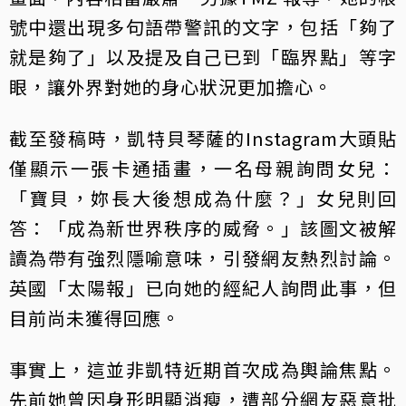
號中還出現多句語帶警訊的文字，包括「夠了
就是夠了」以及提及自己已到「臨界點」等字
眼，讓外界對她的身心狀況更加擔心。
截至發稿時，凱特貝琴薩的Instagram大頭貼
僅顯示一張卡通插畫，一名母親詢問女兒：
「寶貝，妳長大後想成為什麼？」女兒則回
答：「成為新世界秩序的威脅。」該圖文被解
讀為帶有強烈隱喻意味，引發網友熱烈討論。
英國「太陽報」已向她的經紀人詢問此事，但
目前尚未獲得回應。
事實上，這並非凱特近期首次成為輿論焦點。
先前她曾因身形明顯消瘦，遭部分網友惡意批