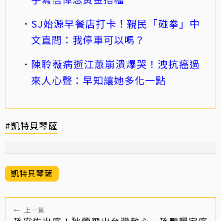
SJ始源早餐店打卡！親民「碰拳」中
文直問：我停車可以嗎？
陳聆薇病逝江蕙崩潰爆哭！洩抗癌過
來人心聲：早知讓她多化一點
#凱特貝琴薩
凱特貝琴薩
←
上一篇
孫安佐出庭！狄鶯飛出台灣散心 孫鵬曝家庭