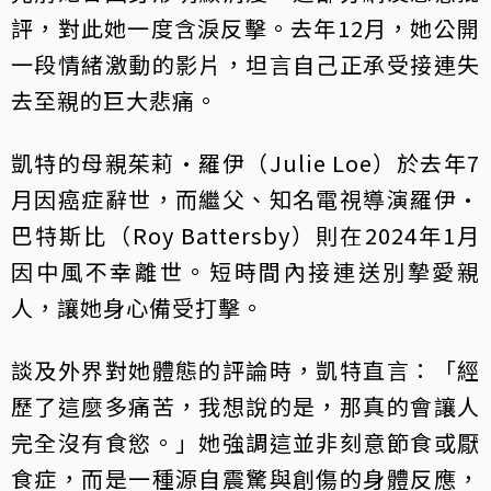
評，對此她一度含淚反擊。去年12月，她公開
一段情緒激動的影片，坦言自己正承受接連失
去至親的巨大悲痛。
凱特的母親茱莉·羅伊（Julie Loe）於去年7
月因癌症辭世，而繼父、知名電視導演羅伊·
巴特斯比（Roy Battersby）則在2024年1月
因中風不幸離世。短時間內接連送別摯愛親
人，讓她身心備受打擊。
談及外界對她體態的評論時，凱特直言：「經
歷了這麼多痛苦，我想說的是，那真的會讓人
完全沒有食慾。」她強調這並非刻意節食或厭
食症，而是一種源自震驚與創傷的身體反應，