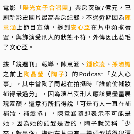
電影「
陽光女子合唱團
」票房突破7億元，已
刷新影史國片最高票房紀錄，不過近期因為
陳
意涵
上節目宣傳，提到
安心亞
在片中頻擦唇
蜜，與飾演受刑人的狀態不符，外傳因此惹毛
了安心亞。
據「鏡週刊」報導，陳意涵、
鍾欣凌
、
孫淑媚
之前上
陶晶瑩
（
陶子
）的Podcast「女人心
事」，其中當陶子問起在拍攝時「誰偷偷補妝
補得最過分」，因為演出受刑人應該要盡量展
現素顏，還意有所指得說「可是有人一直在補
補妝、補髮捲」，陳意涵隨即表示不可能是
她，因為她的頭髮是燙的，陶子就笑稱「少
來，就是你」指她在片中有一撮頭髮捲得很漂