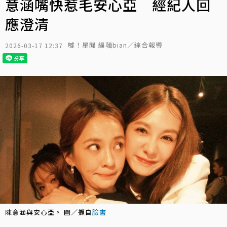
意涵嘴快惹毛安心亞 經紀人回
應澄清
噓！星聞 編輯bian／綜合報導
2026-03-17 12:37
陳意涵與安心亞。 圖／擷自
臉書