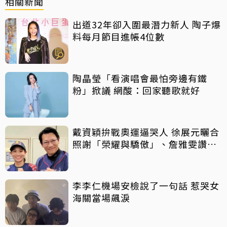
相關新聞
出道32年卻入圍最潛力新人 陶子爆
料每月節目進帳4位數
陶晶瑩「看演唱會最怕旁邊有鐵
粉」掀議 網酸：回家聽歌就好
戴資穎拚戰奧運逼哭人 徐展元曬合
照謝「榮耀與驕傲」、詹雅雯讚
「人生舞台好榜樣」
李李仁機場安檢說了一句話 惹哭女
海關當場飆淚