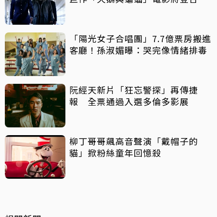
映
「陽光女子合唱團」7.7億票房搬進
客廳！孫淑媚曝：哭完像情緒排毒
阮經天新片「狂忘警探」再傳捷
報 全票通過入選多倫多影展
柳丁哥哥飆高音聲演「戴帽子的
貓」掀粉絲童年回憶殺