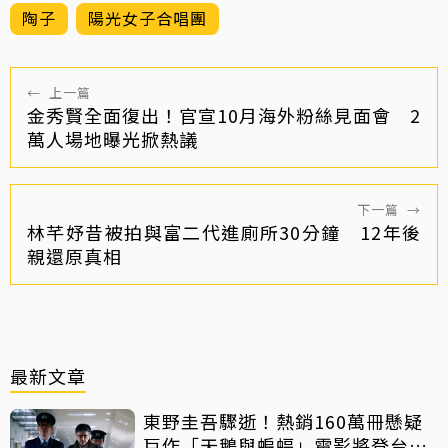
陶子
陽光女子合唱團
←
上一篇
金秀賢全面復出！官宣10月海外粉絲見面會 2
萬人場地曝光掀熱議
下一篇
→
林芊妤昔被拍與富二代進廁所30分鐘 12年後
親還原真相
最新文章
東野圭吾驟逝！熱銷160萬冊懸疑
巨作「天鵝與蝙蝠」電影將登台上