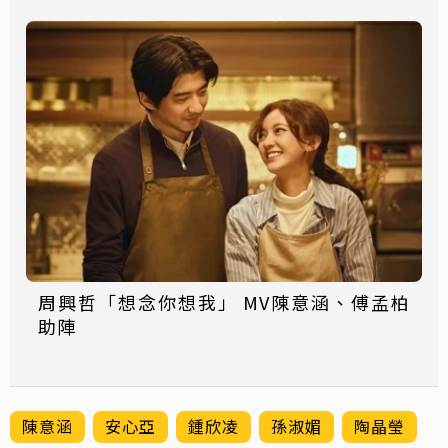
周興哲「想念你想我」 MV陳意涵、傅孟柏
助陣
陳意涵
安心亞
鍾欣凌
孫淑媚
陶晶瑩