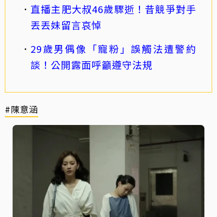
直播主肥大叔46歲驟逝！昔競爭對手
丟丟妹留言哀悼
29歲男偶像「寵粉」誤觸法遭警約
談！公開露面呼籲遵守法規
#陳意涵