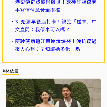
港樂傳奇黎彼得離世！歌神許冠傑曬
手寫信悼念黃金搭檔
SJ始源早餐店打卡！親民「碰拳」中
文直問：我停車可以嗎？
陳聆薇病逝江蕙崩潰爆哭！洩抗癌過
來人心聲：早知讓她多化一點
#林依晨