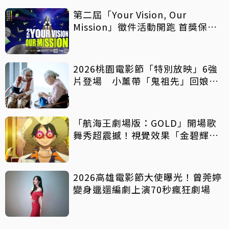
第二屆「Your Vision, Our
Mission」徵件活動開跑 首獎保證
影像化
2026桃園電影節「特別放映」6強
片登場 小薰帶「鬼祖先」回娘
家！
「航海王劇場版：GOLD」開場歌
舞秀超震撼！視覺效果「金碧輝
煌」
2026高雄電影節大使曝光！曾莞婷
變身邋遢編劇上演70秒瘋狂劇場