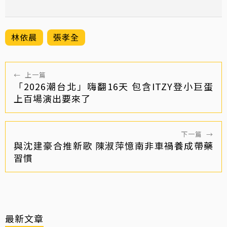
林依晨
張孝全
←
上一篇
「2026潮台北」嗨翻16天 包含ITZY登小巨蛋
上百場演出要來了
下一篇
→
與沈建豪合推新歌 陳淑萍憶南非車禍養成帶藥
習慣
最新文章