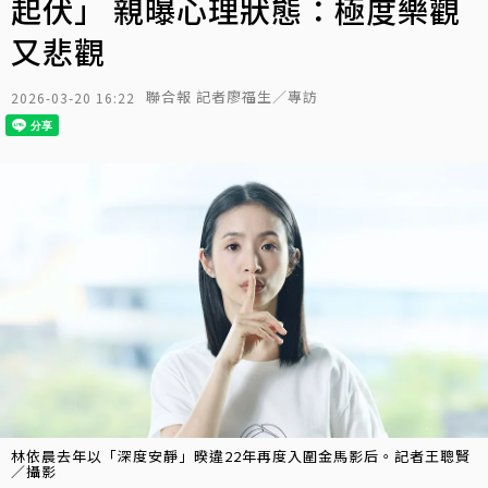
起伏」 親曝心理狀態：極度樂觀
又悲觀
聯合報 記者廖福生／專訪
2026-03-20 16:22
林依晨去年以「深度安靜」暌違22年再度入圍金馬影后。記者王聰賢
／攝影