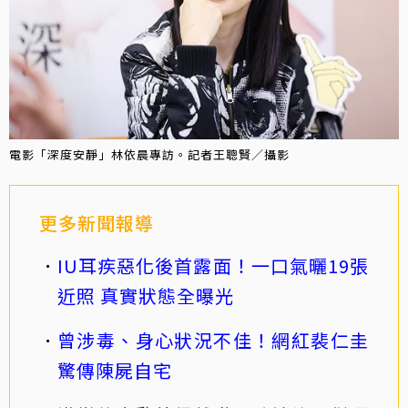
電影「深度安靜」林依晨專訪。記者王聰賢／攝影
更多新聞報導
IU耳疾惡化後首露面！一口氣曬19張
近照 真實狀態全曝光
曾涉毒、身心狀況不佳！網紅裴仁圭
驚傳陳屍自宅