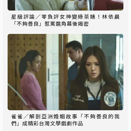
星級評論／零負評女神變綠茶婊！林依晨
「不夠善良」惹罵選角幕後揭密
雀雀／解剖亞洲婚姻故事「不夠善良的我
們」成精彩台灣文學戲劇作品