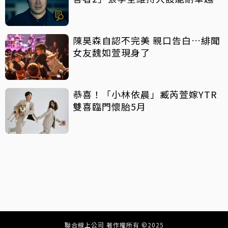
陳昊森自認不完美 親口告白…緋聞
女友魏如萱現身了
恭喜！「小林依晨」臧芮萱嫁YTR
雙喜臨門懷胎5月
聯合線上公司 著作權所有 ©2025