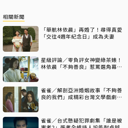
相關新聞
「華航林依晨」再婚了！尋得真愛
「交往4週年紀念日」成為夫妻
星級評論／零負評女神變綠茶婊！
林依晨「不夠善良」惹罵選角幕後
揭密
雀雀／解剖亞洲婚姻故事「不夠善
良的我們」成精彩台灣文學戲劇作
品
雀雀／台式懸疑犯罪劇集「誰是被
害者2」張孝全維持人設能耐卓越