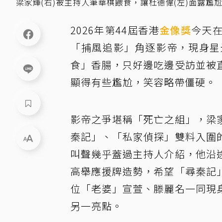
梁家輝(右)被主持人筆華棋餵食，讓杜德偉(左)面露尷
2026年第44屆香港
金像獎
今天
「捕風追影」角逐影帝，現身星
食」香腸，只好邊吃邊受訪並被
顯得有些尷尬，笑容略帶僵硬。
影帝之爭堪稱「死亡之組」，梁
秦記」、「私家偵探」雙料入圍
叫聲幾乎蓋過主持人介紹，他沿
高舉應援牌造勢，希望「尋秦記
位「老婆」宣萱、滕麗名一同現
另一亮點。