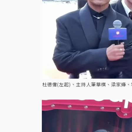
杜德偉(左起)、主持人筆華棋、梁家輝