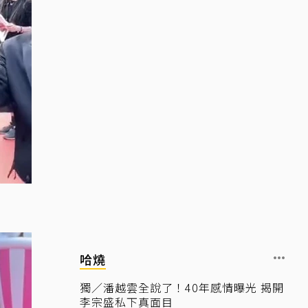
哈燒
獨／潘越雲全說了！40年感情曝光 揭開
李宗盛私下真面目