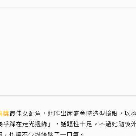
馬獎
最佳女配角，她昨出席盛會時造型搶眼，以
幾乎踩在走光邊緣」，話題性十足。不過她隨後
體，也讓不少粉絲鬆了一口氣。