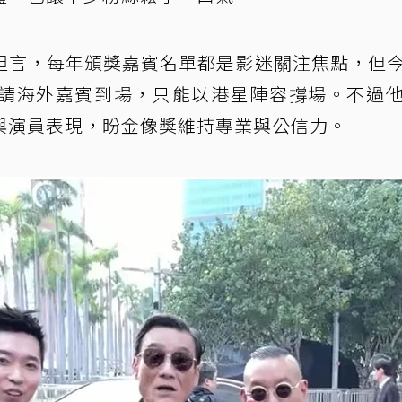
坦言，每年頒獎嘉賓名單都是影迷關注焦點，但
請海外嘉賓到場，只能以港星陣容撐場。不過
與演員表現，盼金像獎維持專業與公信力。