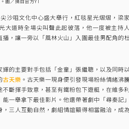
尬。圖／摘自官方YT
在尖沙咀文化中心盛大舉行，紅毯星光熠熠，梁
光大道時全場尖叫聲此起彼落，他一度被主持
直播，讓一旁以「風林火山」入圍最佳男配角的
家輝的主要對手包括「金童」張繼聰，以及同時
的
古天樂
。古天樂一現身便引發現場粉絲情緒沸
途不斷揮手致意，甚至有鐵粉包下遊艇，在維多
」能一舉拿下最佳影片。他還帶著劇中「尋秦記
身，三人互動自然，劇組情誼顯得相當融洽，成