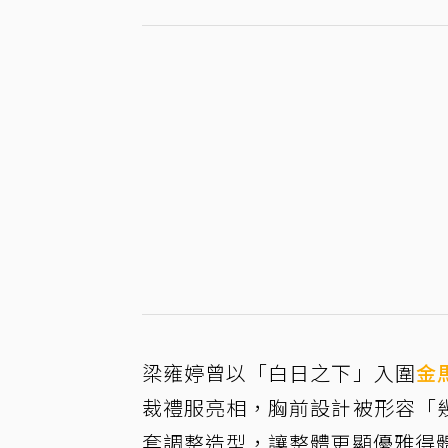
梁雍婷曾以「白日之下」入圍
金
裁禮服亮相，胸前設計被形容「
套調整造型，讓整體更顯優雅得