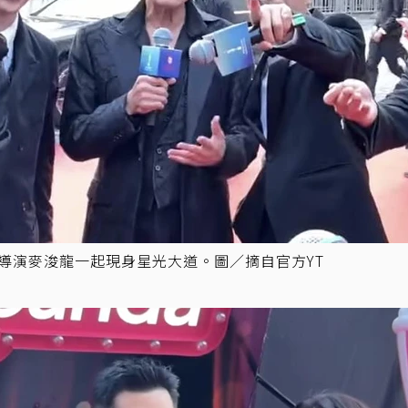
、導演麥浚龍一起現身星光大道。圖／摘自官方YT