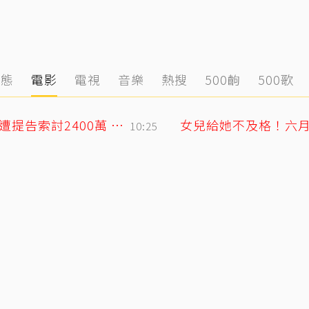
動態
電影
電視
音樂
熱搜
500齣
500歌
75歲大咖影后爆戀小38歲攝影同居6年？遭提告索討2400萬 硬氣反擊絕不給
女兒給她不及格！六
10:25