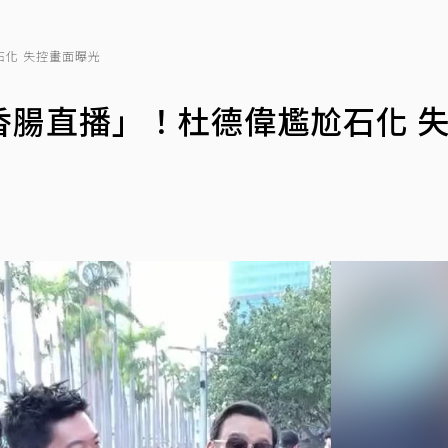
化 失控畫面曝光
香腸直播」！杜德偉尷尬石化 