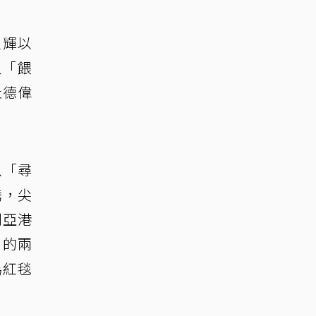
家輝以
人「餵
杜德偉
以「尋
騰，尖
利亞港
」的兩
為紅毯