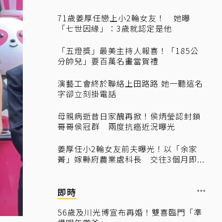
71歲姜厚任戀上小2輪女友！ 她曝
「七世因緣」：3歲就認定是他
「五燈獎」最美主持人報喜！「185公
分帥兒」要百萬名畫當賀禮
演藝工會終於聯絡上田路路 她一聽這名
字卻立刻掛電話
母親病逝昔日家醜再掀！侯炳瑩認封鎖
哥哥侯冠群 兩度抗癌近況曝光
姜厚任小2輪女友前夫曝光！以「余家
菁」嫁縣府農業處科長 交往3個月即...
即時
56歲及川光博宣布再婚！雙喜臨門「準