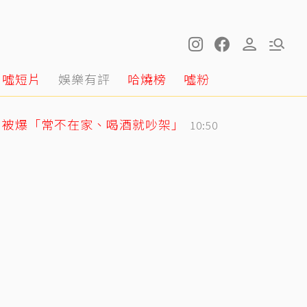
噓短片
娛樂有評
哈燒榜
噓粉
月被爆「常不在家、喝酒就吵架」
10:50